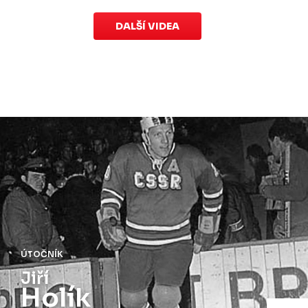
DALŠÍ VIDEA
ÚTOČNÍK
Jiří
Holík