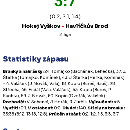
3:7
(0:2, 2:1, 1:4)
Hokej Vyškov
-
Havlíčkův Brod
2. liga
Statistiky zápasu
Branky a nahrávky:
24. Tomajko (Bachánek, Lehečka), 37. J.
Štefka (Tomajko, Komínek), 43. J. Štefka (Hefka, Komínek)
– 4. Valášek (J. Novák, Vala), 18. Kopic (Bureš, Rauš), 28.
Střecha, 46. Endál (Vala, Valášek), 53. Kopic (Bureš, P.
Kuchta), 59. J. Novák, 60. Kopic (Dvořák, Valášek).
Rozhodčí:
V. Schenel, J. Horák, R. Jurčík.
Vyloučení:
4:5.
Využití:
0:1.
V oslabení:
0:0.
Diváci:
140.
Střely na branku:
33:38 (8:12, 13:18, 12:8).
Průběh utkání:
0:2, 1:2, 1:3. 3:3, 3:7.