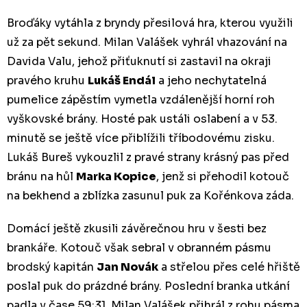
Broďáky vytáhla z bryndy přesilová hra, kterou využili
už za pět sekund. Milan Valášek vyhrál vhazování na
Davida Valu, jehož přiťuknutí si zastavil na okraji
pravého kruhu
Lukáš Endál
a jeho nechytatelná
pumelice zápěstím vymetla vzdálenější horní roh
vyškovské brány. Hosté pak ustáli oslabení a v 53.
minutě se ještě více přiblížili tříbodovému zisku.
Lukáš Bureš vykouzlil z pravé strany krásný pas před
bránu na hůl
Marka Kopice
, jenž si přehodil kotouč
na bekhend a zblízka zasunul puk za Kořénkova záda.
Domácí ještě zkusili závěrečnou hru v šesti bez
brankáře. Kotouč však sebral v obranném pásmu
brodský kapitán
Jan Novák
a střelou přes celé hřiště
poslal puk do prázdné brány. Poslední branka utkání
padla v čase 59:31. Milan Valášek přihrál z rohu pásma