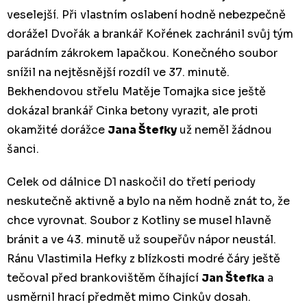
veselejší. Při vlastním oslabení hodně nebezpečně
dorážel Dvořák a brankář Kořének zachránil svůj tým
parádním zákrokem lapačkou. Konečného soubor
snížil na nejtěsnější rozdíl ve 37. minutě.
Bekhendovou střelu Matěje Tomajka sice ještě
dokázal brankář Cinka betony vyrazit, ale proti
okamžité dorážce
Jana Štefky
už neměl žádnou
šanci.
Celek od dálnice D1 naskočil do třetí periody
neskutečně aktivně a bylo na něm hodně znát to, že
chce vyrovnat. Soubor z Kotliny se musel hlavně
bránit a ve 43. minutě už soupeřův nápor neustál.
Ránu Vlastimila Hefky z blízkosti modré čáry ještě
tečoval před brankovištěm číhající
Jan Štefka
a
usměrnil hrací předmět mimo Cinkův dosah.