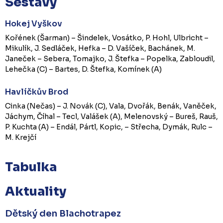
Sestavy
Hokej Vyškov
Kořének (Šarman) – Šindelek, Vosátko, P. Hohl, Ulbricht –
Mikulík, J. Sedláček, Hefka – D. Vašíček, Bachánek, M.
Janeček – Sebera, Tomajko, J. Štefka – Popelka, Zabloudil,
Lehečka (C) – Bartes, D. Štefka, Komínek (A)
Havlíčkův Brod
Cinka (Nečas) – J. Novák (C), Vala, Dvořák, Benák, Vaněček,
Jáchym, Číhal – Tecl, Valášek (A), Melenovský – Bureš, Rauš,
P. Kuchta (A) – Endál, Pártl, Kopic, – Střecha, Dymák, Rulc –
M. Krejčí
Tabulka
Aktuality
Dětský den Blachotrapez