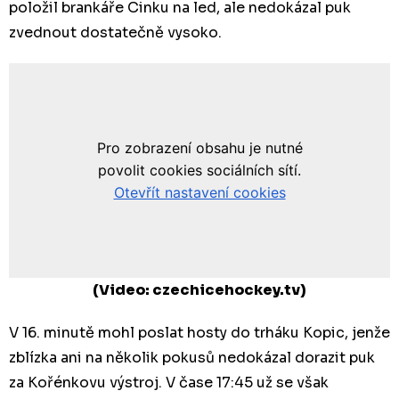
položil brankáře Cinku na led, ale nedokázal puk
zvednout dostatečně vysoko.
(Video: czechicehockey.tv)
V 16. minutě mohl poslat hosty do trháku Kopic, jenže
zblízka ani na několik pokusů nedokázal dorazit puk
za Kořénkovu výstroj. V čase 17:45 už se však