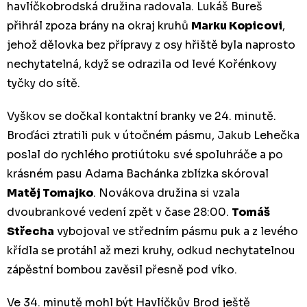
havlíčkobrodská družina radovala. Lukáš Bureš
přihrál zpoza brány na okraj kruhů
Marku Kopicovi
,
jehož dělovka bez přípravy z osy hřiště byla naprosto
nechytatelná, když se odrazila od levé Kořénkovy
tyčky do sítě.
Vyškov se dočkal kontaktní branky ve 24. minutě.
Broďáci ztratili puk v útočném pásmu, Jakub Lehečka
poslal do rychlého protiútoku své spoluhráče a po
krásném pasu Adama Bachánka zblízka skóroval
Matěj Tomajko
. Novákova družina si vzala
dvoubrankové vedení zpět v čase 28:00.
Tomáš
Střecha
vybojoval ve středním pásmu puk a z levého
křídla se protáhl až mezi kruhy, odkud nechytatelnou
zápěstní bombou zavěsil přesně pod víko.
Ve 34. minutě mohl být Havlíčkův Brod ještě