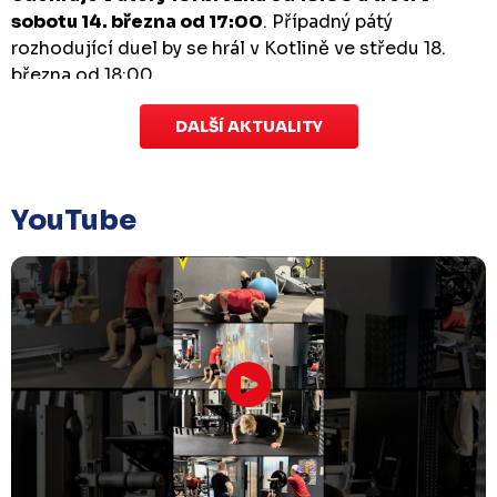
sobotu 14. března od 17:00
. Případný pátý
rozhodující duel by se hrál v Kotlině ve středu 18.
března od 18:00.
DALŠÍ AKTUALITY
Zápas dorostu je odložen
Čtvrtek 29. ledna |
Utkání dorostu v Šumperku,
které se mělo odehrát v pátek 30. ledna ve 14:15,
je
YouTube
odloženo!
Odehraje se v náhradním termínu, o
kterém se bude jednat.
Náhradní termín 32. kola
Úterý 27. ledna |
Utkání 32. kola v Písku
, které se
mělo původně odehrát 31. ledna, bylo z důvodu
marodky Králů
odloženo
. Kluby se domluvily na
náhradním termínu, Bruslaři se s Pískem utkají
venku
v pondělí 16. února od 18:00
.