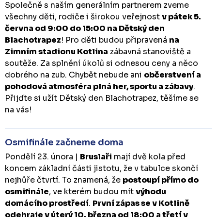
Společně s naším generálním partnerem zveme
všechny děti, rodiče i širokou veřejnost
v pátek 5.
června od 9:00 do 15:00 na Dětský den
Blachotrapez
! Pro děti budou připravená
na
Zimním stadionu Kotlina
zábavná stanoviště a
soutěže. Za splnění úkolů si odnesou ceny a něco
dobrého na zub. Chybět nebude ani
občerstvení a
pohodová atmosféra plná her, sportu a zábavy
.
Přijďte si užít Dětský den Blachotrapez, těšíme se
na vás!
Osmifinále začneme doma
Pondělí 23. února |
Bruslaři
mají dvě kola před
koncem základní části jistotu, že v tabulce skončí
nejhůře čtvrtí. To znamená, že
postoupí přímo do
osmifinále
, ve kterém budou mít
výhodu
domácího prostředí
.
První zápas se v Kotlině
odehraje v úterý 10. března od 18:00 a třetí v