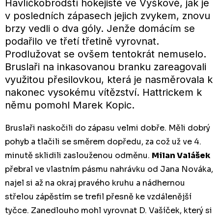
Havlíčkobrodští hokejisté ve Vyškově, jak je
v posledních zápasech jejich zvykem, znovu
brzy vedli o dva góly. Jenže domácím se
podařilo ve třetí třetině vyrovnat.
Prodlužovat se ovšem tentokrát nemuselo.
Bruslaři na inkasovanou branku zareagovali
využitou přesilovkou, která je nasměrovala k
nakonec vysokému vítězství. Hattrickem k
němu pomohl Marek Kopic.
Bruslaři naskočili do zápasu velmi dobře. Měli dobrý
pohyb a tlačili se směrem dopředu, za což už ve 4.
minutě sklidili zaslouženou odměnu.
Milan Valášek
přebral ve vlastním pásmu nahrávku od Jana Nováka,
najel si až na okraj pravého kruhu a nádhernou
střelou zápěstím se trefil přesně ke vzdálenější
tyčce. Zanedlouho mohl vyrovnat D. Vašíček, který si