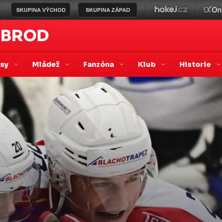
 BROD
asy
Mládež
Fanzóna
Klub
Historie