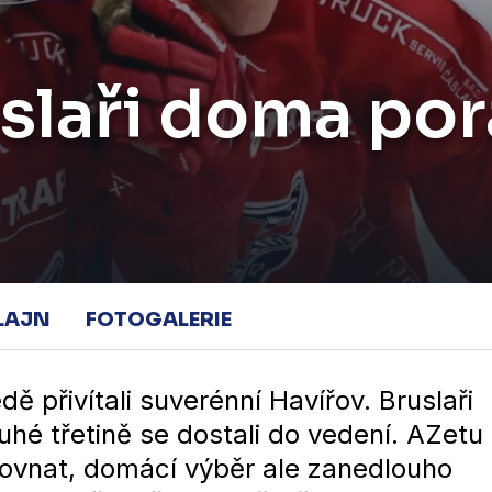
slaři doma pora
LAJN
FOTOGALERIE
ě přivítali suverénní Havířov. Bruslaři
uhé třetině se dostali do vedení. AZetu
vyrovnat, domácí výběr ale zanedlouho