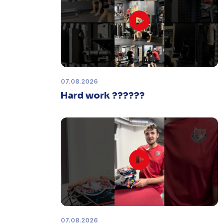
Zápas dorostu je odložen
Čtvrtek 29. ledna |
Utkání dorostu v
Šumperku,
které se mělo odehrát v
pátek 30. ledna ve 14:15,
je
odloženo!
Odehraje se v náhradním
termínu, o kterém se bude jednat.
07.08.2026
Hard work ??????
Náhradní termín 32. kola
Úterý 27. ledna |
Utkání 32. kola v
Písku
, které se mělo původně
odehrát 31. ledna, bylo z důvodu
marodky Králů
odloženo
. Kluby se
domluvily na náhradním termínu,
Bruslaři se s Pískem utkají venku
v
pondělí 16. února od 18:00
.
07.08.2026