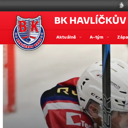
BK HAVLÍČKŮV
Aktuálně
A-tým
Záp