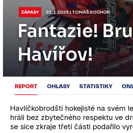
ZÁPASY
22. 1. 2025 | TOMÁŠ SOCHOR
Fantazie! Bru
Havířov!
REPORT
OHLASY
STATISTIKY
ON
Havlíčkobrodští hokejisté na svém led
hráli bez zbytečného respektu ve dr
se sice zkraje třetí části podařilo 