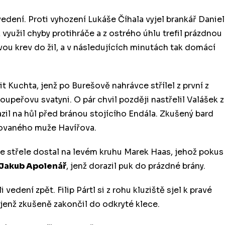
edení. Proti vyhození Lukáše Číhala vyjel brankář Daniel
ž využil chyby protihráče a z ostrého úhlu trefil prázdnou
vou krev do žil, a v následujících minutách tak domácí
 Kuchta, jenž po Burešově nahrávce střílel z první z
oupeřovu svatyni. O pár chvil později nastřelil Valášek z
zil na hůl před bránou stojícího Endála. Zkušený bard
kovaného muže Havířova.
 ke střele dostal na levém kruhu Marek Haas, jehož pokus
Jakub Apolenář
, jenž dorazil puk do prázdné brány.
i vedení zpět. Filip Pártl si z rohu kluziště sjel k pravé
 jenž zkušeně zakončil do odkryté klece.