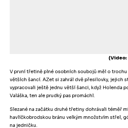
(Video:
V první třetině plné osobních soubojů měl o trochu
větších šancí. AZet si zahrál dvě přesilovky, jejich
vypracovali ještě jednu větší šanci, když Holenda p
Valáška, ten ale prudký pas promáchl.
Slezané na začátku druhé třetiny dohrávali téměř m
havlíčkobrodskou bránu velkým množstvím střel, gó
na jedničku.