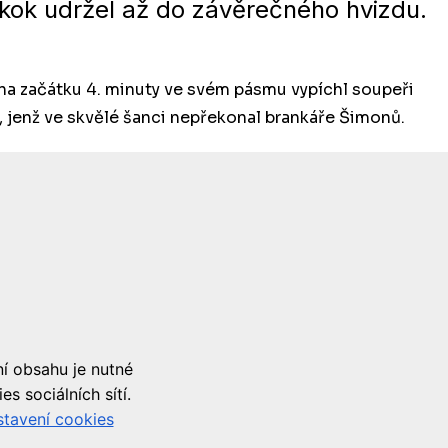
kok udržel až do závěrečného hvizdu.
 na začátku 4. minuty ve svém pásmu vypíchl soupeři
i, jenž ve skvělé šanci nepřekonal brankáře Šimonů.