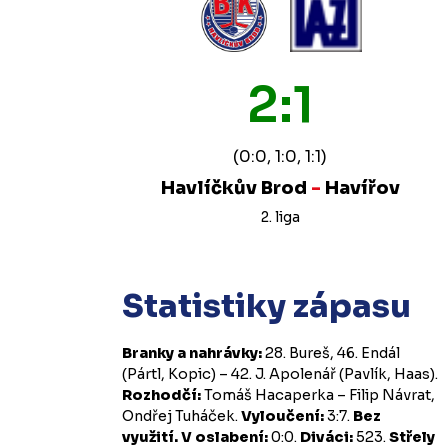
2:1
(0:0, 1:0, 1:1)
Havlíčkův Brod
-
Havířov
2. liga
Statistiky zápasu
Branky a nahrávky:
28. Bureš, 46. Endál
(Pártl, Kopic) – 42. J. Apolenář (Pavlík, Haas).
Rozhodčí:
Tomáš Hacaperka – Filip Návrat,
Ondřej Tuháček.
Vyloučení:
3:7.
Bez
využití.
V oslabení:
0:0.
Diváci:
523.
Střely