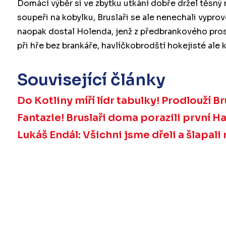
Domácí výběr si ve zbytku utkání dobře držel těsný 
soupeři na kobylku, Bruslaři se ale nenechali vypro
naopak dostal Holenda, jenž z předbrankového prost
při hře bez brankáře, havlíčkobrodští hokejisté ale
Související články
Do Kotliny míří lídr tabulky! Prodlouží B
Fantazie! Bruslaři doma porazili první Ha
Lukáš Endál: Všichni jsme dřeli a šlapali 