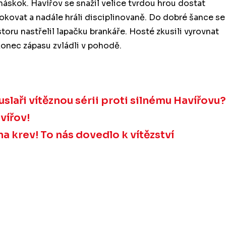
náskok. Havířov se snažil velice tvrdou hrou dostat
vokovat a nadále hráli disciplinovaně. Do dobré šance se
oru nastřelil lapačku brankáře. Hosté zkusili vyrovnat
 konec zápasu zvládli v pohodě.
ruslaři vítěznou sérii proti silnému Havířovu?
vířov!
na krev! To nás dovedlo k vítězství