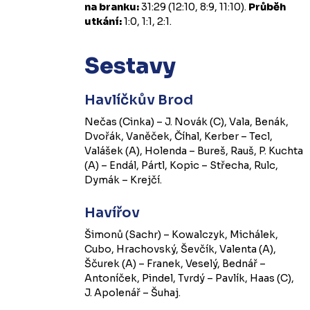
na branku:
31:29 (12:10, 8:9, 11:10).
Průběh
utkání:
1:0, 1:1, 2:1.
Sestavy
Havlíčkův Brod
Nečas (Cinka) – J. Novák (C), Vala, Benák,
Dvořák, Vaněček, Číhal, Kerber – Tecl,
Valášek (A), Holenda – Bureš, Rauš, P. Kuchta
(A) – Endál, Pártl, Kopic – Střecha, Rulc,
Dymák – Krejčí.
Havířov
Šimonů (Sachr) – Kowalczyk, Michálek,
Cubo, Hrachovský, Ševčík, Valenta (A),
Ščurek (A) – Franek, Veselý, Bednář –
Antoníček, Pindel, Tvrdý – Pavlík, Haas (C),
J. Apolenář – Šuhaj.