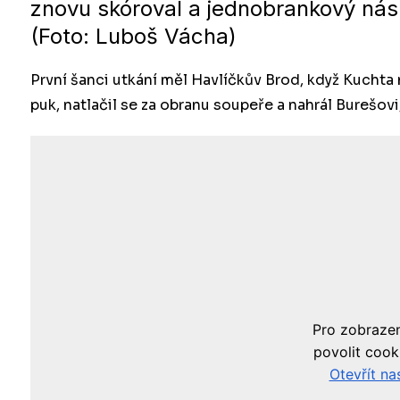
znovu skóroval a jednobrankový nás
(Foto: Luboš Vácha)
První šanci utkání měl Havlíčkův Brod, když Kuchta
puk, natlačil se za obranu soupeře a nahrál Burešov