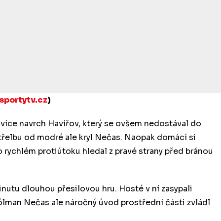
sportytv.cz
)
 více navrch Havířov, který se ovšem nedostával do
 střelbu od modré ale kryl Nečas. Naopak domácí si
o rychlém protiútoku hledal z pravé strany před bránou
inutu dlouhou přesilovou hru. Hosté v ní zasypali
lman Nečas ale náročný úvod prostřední části zvládl