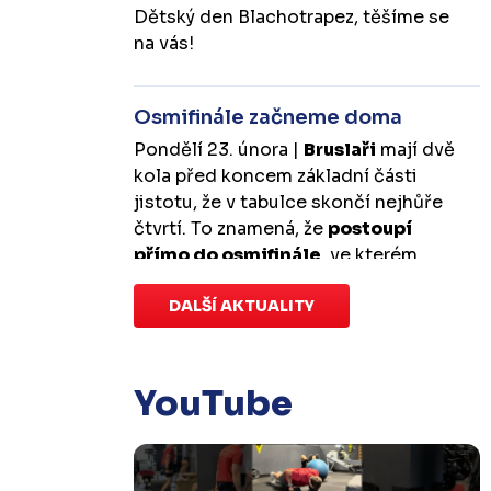
Dětský den Blachotrapez, těšíme se
na vás!
Osmifinále začneme doma
Pondělí 23. února |
Bruslaři
mají dvě
kola před koncem základní části
jistotu, že v tabulce skončí nejhůře
čtvrtí. To znamená, že
postoupí
přímo do osmifinále
, ve kterém
budou mít
výhodu domácího
prostředí
DALŠÍ AKTUALITY
.
První zápas se v Kotlině
odehraje v úterý 10. března od
18:00 a třetí v sobotu 14. března od
17:00
. Případný pátý rozhodující
YouTube
duel by se hrál v Kotlině ve středu 18.
března od 18:00.