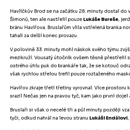
Havlíčkův Brod se na začátku 28. minuty dostal do v
Šimonů, ten ale nastřelil pouze
Lukáše Bureše
, jen
bránu Havířova. Bruslařům vlila vstřelená branka no
tahali za delší konec provazu.
V polovině 33. minuty mohl náskok svého týmu zvýšit
mezikruží. Vousatý útočník ovšem těsně přestřelil s
ostrého úhlu puk do brankáře tak, že se kotouč odra
však rychlou střelou trefil pouze roztaženého mas
Havířov zkraje třetí třetiny vyrovnal. Více prostoru
srazil Nečas jen na pravou tyč, kam jako první dojel
Bruslaři si však o necelé tři a půl minuty později vzal
tyči, odkud nahrál na levou stranu
Lukáši Endálovi
,