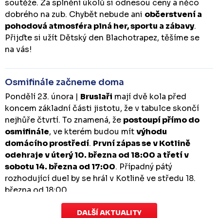
soutěže. Za splnění úkolů si odnesou ceny a něco
dobrého na zub. Chybět nebude ani
občerstvení a
pohodová atmosféra plná her, sportu a zábavy
.
Přijďte si užít Dětský den Blachotrapez, těšíme se
na vás!
Osmifinále začneme doma
Pondělí 23. února |
Bruslaři
mají dvě kola před
koncem základní části jistotu, že v tabulce skončí
nejhůře čtvrtí. To znamená, že
postoupí přímo do
osmifinále
, ve kterém budou mít
výhodu
domácího prostředí
.
První zápas se v Kotlině
odehraje v úterý 10. března od 18:00 a třetí v
sobotu 14. března od 17:00
. Případný pátý
rozhodující duel by se hrál v Kotlině ve středu 18.
března od 18:00.
DALŠÍ AKTUALITY