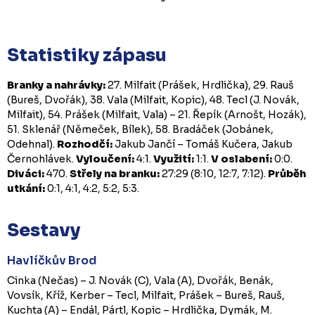
Statistiky zápasu
Branky a nahrávky:
27. Milfait (Prášek, Hrdlička), 29. Rauš
(Bureš, Dvořák), 38. Vala (Milfait, Kopic), 48. Tecl (J. Novák,
Milfait), 54. Prášek (Milfait, Vala) – 21. Řepík (Arnošt, Hozák),
51. Sklenář (Němeček, Bílek), 58. Bradáček (Jobánek,
Odehnal).
Rozhodčí:
Jakub Jančí – Tomáš Kučera, Jakub
Černohlávek.
Vyloučení:
4:1.
Využití:
1:1.
V oslabení:
0:0.
Diváci:
470.
Střely na branku:
27:29 (8:10, 12:7, 7:12).
Průběh
utkání:
0:1, 4:1, 4:2, 5:2, 5:3.
Sestavy
Havlíčkův Brod
Cinka (Nečas) – J. Novák (C), Vala (A), Dvořák, Benák,
Vovsík, Kříž, Kerber – Tecl, Milfait, Prášek – Bureš, Rauš,
Kuchta (A) – Endál, Pártl, Kopic – Hrdlička, Dymák, M.