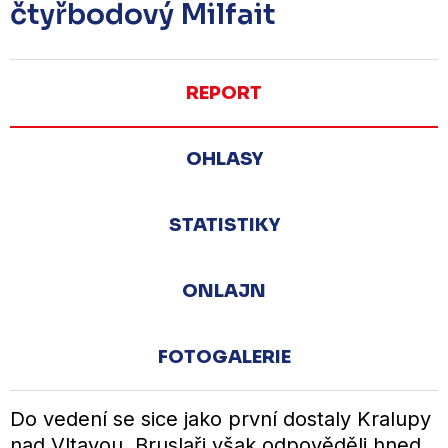
čtyřbodový Milfait
REPORT
OHLASY
STATISTIKY
ONLAJN
FOTOGALERIE
Do vedení se sice jako první dostaly Kralupy
nad Vltavou, Bruslaři však odpověděli hned