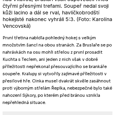
čtyřmi přesnými trefami. Soupeř nedal svoji
kůži lacino a dál se rval, havlíčkobrodští
hokejisté nakonec vyhráli 5:3. (Foto: Karolína
Vencovská)
První třetina nabídla pohledný hokej s velkým
množstvím šancí na obou stranách. Za Bruslaře se po
nahrávkách na osu mohli střelou z první prosadit
Kuchta s Teclem, ani jeden z nich však v dobré
příležitosti nepřekonal přesouvajícího se brankáře
soupeře. Kralupy si vytvořily zajímavé příležitosti v
přesilové hře. Cinka musel dvakrát skvěle zasáhnout
proti výborným střelám Řepíka, nebezpečné bylo také
nahození Sýkory, po kterém před bránou vznikla
nepřehledná situace.