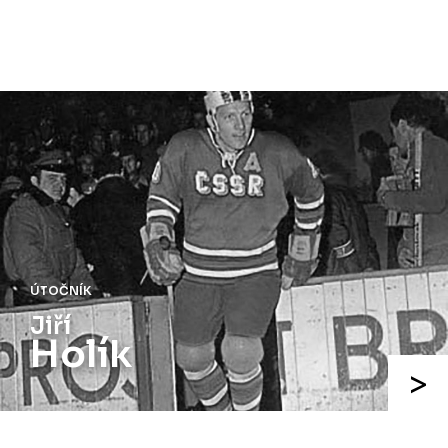
ÚTOČNÍK
Jiří
Holík