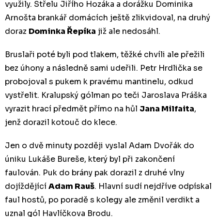
využily. Střelu Jiřího Hozáka a dorážku Dominika
Arnošta brankář domácích ještě zlikvidoval, na druhý
doraz
Dominka Řepíka
již ale nedosáhl.
Bruslaři poté byli pod tlakem, těžké chvíli ale přežili
bez úhony a následně sami udeřili. Petr Hrdlička se
probojoval s pukem k pravému mantinelu, odkud
vystřelit. Kralupský gólman po teči Jaroslava Práška
vyrazit hrací předmět přímo na hůl
Jana Milfaita
,
jenž dorazil kotouč do klece.
Jen o dvě minuty později vyslal Adam Dvořák do
úniku Lukáše Bureše, který byl při zakončení
faulován. Puk do brány pak dorazil z druhé vlny
dojíždějící
Adam Rauš
. Hlavní sudí nejdříve odpískal
faul hostů, po poradě s kolegy ale změnil verdikt a
uznal gól Havlíčkova Brodu.