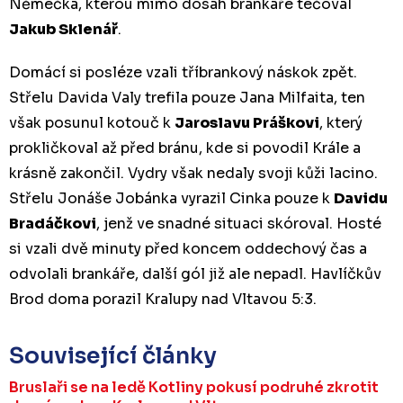
Němečka, kterou mimo dosah brankáře tečoval
Jakub Sklenář
.
Domácí si posléze vzali tříbrankový náskok zpět.
Střelu Davida Valy trefila pouze Jana Milfaita, ten
však posunul kotouč k
Jaroslavu Práškovi
, který
prokličkoval až před bránu, kde si povodil Krále a
krásně zakončil. Vydry však nedaly svoji kůži lacino.
Střelu Jonáše Jobánka vyrazil Cinka pouze k
Davidu
Bradáčkovi
, jenž ve snadné situaci skóroval. Hosté
si vzali dvě minuty před koncem oddechový čas a
odvolali brankáře, další gól již ale nepadl. Havlíčkův
Brod doma porazil Kralupy nad Vltavou 5:3.
Související články
Bruslaři se na ledě Kotliny pokusí podruhé zkrotit