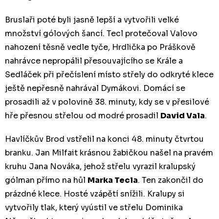
Bruslaři poté byli jasně lepší a vytvořili velké
množství gólových šancí. Tecl protečoval Valovo
nahození těsně vedle tyče, Hrdlička po Práškově
nahrávce nepropálil přesouvajícího se Krále a
Sedláček při přečíslení místo střely do odkryté klece
ještě nepřesně nahrával Dymákovi. Domácí se
prosadili až v polovině 38. minuty, kdy se v přesilové
hře přesnou střelou od modré prosadil
David Vala
.
Havlíčkův Brod vstřelil na konci 48. minuty čtvrtou
branku. Jan Milfait krásnou žabičkou našel na pravém
kruhu Jana Nováka, jehož střelu vyrazil kralupský
gólman přímo na hůl
Marka Tecla
. Ten zakončil do
prázdné klece. Hosté vzápětí snížili. Kralupy si
vytvořily tlak, který vyústil ve střelu Dominika