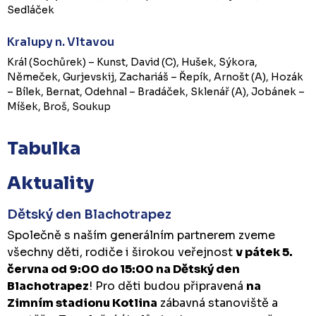
Sedláček
Kralupy n. Vltavou
Král (Sochůrek) – Kunst, David (C), Hušek, Sýkora,
Němeček, Gurjevskij, Zachariáš – Řepík, Arnošt (A), Hozák
– Bílek, Bernat, Odehnal – Bradáček, Sklenář (A), Jobánek –
Míšek, Broš, Soukup
Tabulka
Aktuality
Dětský den Blachotrapez
Společně s naším generálním partnerem zveme
všechny děti, rodiče i širokou veřejnost
v pátek 5.
června od 9:00 do 15:00 na Dětský den
Blachotrapez
! Pro děti budou připravená
na
Zimním stadionu Kotlina
zábavná stanoviště a