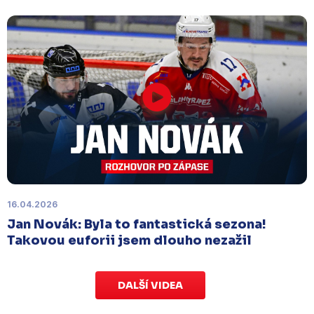
přispějte na pomoc předčasně narozeným
dětem
.
Charitativní aukce speciálních dresů
končí v neděli 11. ledna ve 20:00
.
Náhradní termín 15. kola
Úterý 18. listopadu |
Utkání 15. kola proti Ústí nad
Labem
, které se mělo původně odehrát 15.
listopadu, bylo z důvodu marodky Slovanu
odloženo
. Kluby se domluvily na náhradním
termínu, Bruslaři se s Ústím nad Labem utkají doma
v Kotlině ve středu 26. listopadu od 18:00
.
16.04.2026
Jan Novák: Byla to fantastická sezona!
Takovou euforii jsem dlouho nezažil
DALŠÍ VIDEA