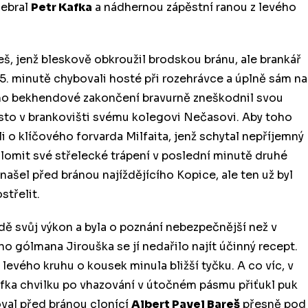
sebral
Petr Kafka
a nádhernou zápěstní ranou z levého
eš, jenž bleskově obkroužil brodskou bránu, ale brankář
35. minutě chybovali hosté při rozehrávce a úplně sám na
eho bekhendové zakončení bravurně zneškodnil svou
ísto v brankovišti svému kolegovi Nečasovi. Aby toho
li o klíčového forvarda Milfaita, jenž schytal nepříjemný
lomit své střelecké trápení v poslední minutě druhé
našel před bránou najíždějícího Kopice, ale ten už byl
střelit.
odě svůj výkon a byla o poznání nebezpečnější než v
ho gólmana Jirouška se jí nedařilo najít účinný recept.
 levého kruhu o kousek minula bližší tyčku. A co víc, v
Kafka chvilku po vhazování v útočném pásmu přiťukl puk
oval před bránou clonící
Albert Pavel Bareš
přesně pod