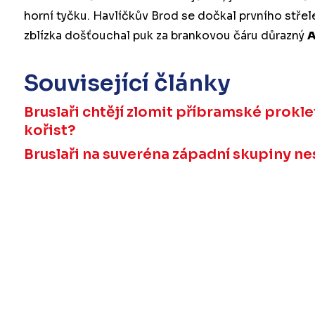
horní tyčku. Havlíčkův Brod se dočkal prvního střel
zblízka došťouchal puk za brankovou čáru důrazný
A
Související články
Bruslaři chtějí zlomit příbramské proklet
kořist?
Bruslaři na suveréna západní skupiny nes