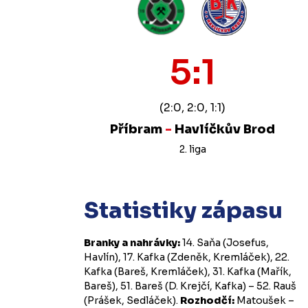
5:1
(2:0, 2:0, 1:1)
Příbram
-
Havlíčkův Brod
2. liga
Statistiky zápasu
Branky a nahrávky:
14. Saňa (Josefus,
Havlín), 17. Kafka (Zdeněk, Kremláček), 22.
Kafka (Bareš, Kremláček), 31. Kafka (Mařík,
Bareš), 51. Bareš (D. Krejčí, Kafka) – 52. Rauš
(Prášek, Sedláček).
Rozhodčí:
Matoušek –