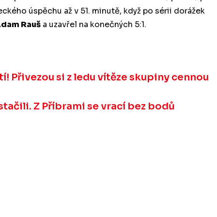
eckého úspěchu až v 51. minutě, když po sérii dorážek
dam Rauš
a uzavřel na konečných 5:1.
í! Přivezou si z ledu vítěze skupiny cennou
tačili. Z Příbrami se vrací bez bodů