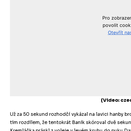
(Video: cze
Už za 50 sekund rozhodčí vykázal na lavici hanby b
tím rozdílem, že tentokrát Baník skóroval dvě seku
Kremláčka práskl z voleje v levém kruhu do puku Da