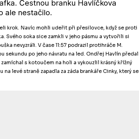
Kafka. Čestnou branku Havlíčkova
 ale nestačilo.
li krok. Navíc mohli udeřit při přesilovce, když se proti
. Svého soka sice zamkli v jeho pásmu a vytvořili si
ouška nevyzráli. V čase 11:57 podrazil protihráče M.
u sekundu po jeho návratu na led. Ondřej Havlín předal
 zamíchal s kotoučem na holi a vykouzlil krásný křížný
hlu na levé straně zapadla za záda brankáře Cinky, který se