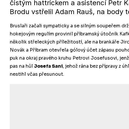
čistým hattrickem a asistencí Petr 
Brodu vstřelil Adam Rauš, na body to
Bruslaři začali sympaticky a se silným soupeřem drže
hokejovým regulím provinil příbramský útočník Kafka
několik střeleckých příležitostí, ale na brankáře Jir
Novák a Příbram otevřela gólový účet zápasu pouho
puk na okraj pravého kruhu Petrovi Josefusovi, jenž
pas na hůl
Josefa Sani
, jehož rána bez přípravy z ú
nestihl včas přesunout.