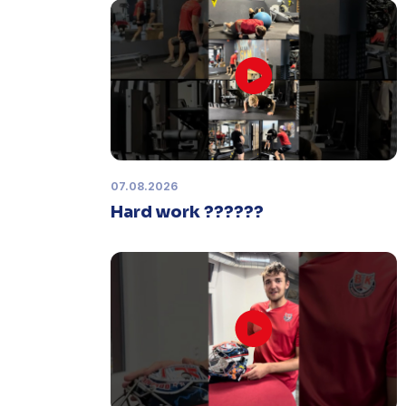
Zápas dorostu je odložen
Čtvrtek 29. ledna |
Utkání dorostu v
Šumperku,
které se mělo odehrát v
pátek 30. ledna ve 14:15,
je
odloženo!
Odehraje se v náhradním
termínu, o kterém se bude jednat.
07.08.2026
Hard work ??????
Náhradní termín 32. kola
Úterý 27. ledna |
Utkání 32. kola v
Písku
, které se mělo původně
odehrát 31. ledna, bylo z důvodu
marodky Králů
odloženo
. Kluby se
domluvily na náhradním termínu,
Bruslaři se s Pískem utkají venku
v
pondělí 16. února od 18:00
.