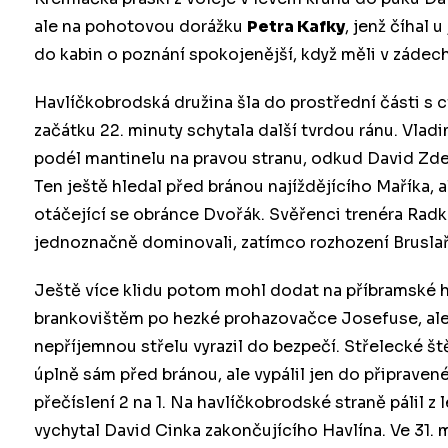
ale na pohotovou dorážku
Petra Kafky
, jenž číhal 
do kabin o poznání spokojenější, když měli v záde
Havlíčkobrodská družina šla do prostřední části s cí
začátku 22. minuty schytala další tvrdou ránu. Vla
podél mantinelu na pravou stranu, odkud David Zde
Ten ještě hledal před bránou najíždějícího Maříka, a
otáčející se obránce Dvořák. Svěřenci trenéra Radka
jednoznačně dominovali, zatímco rozhození Bruslař
Ještě více klidu potom mohl dodat na příbramské ho
brankovištěm po hezké prohazovačce Josefuse, ale
nepříjemnou střelu vyrazil do bezpečí. Střelecké ště
úplně sám před bránou, ale vypálil jen do připrave
přečíslení 2 na 1. Na havlíčkobrodské straně pálil 
vychytal David Cinka zakončujícího Havlína. Ve 31. 