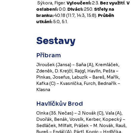
Sýkora, Figer.
Vyloučení:
2:3.
Bez využití
.
V
oslabení:
0:0.
Diváci:
250.
Střely na
branku:
40:18 (11:7, 14:3, 15:8).
Průběh
utkání:
5:0, 5:1.
Sestavy
Příbram
Jiroušek (Jansa) – Saňa (A), Kremláček,
Zdeněk, D. Krejčí, Rajgl, Havlín, Pešta –
Pinkas, Josefus, Labuzík – Bareš, Mařík,
Kafka (C) – Kvasnička, Furch, Bednařík –
Klasna
Havlíčkův Brod
Cinka (35. Nečas) – J. Novák (C), Vala (A),
Dvořák, Benák, Vovsík, Kerber, Kopecký –
Sedláček, Milfait, Prášek – M. Novák, Rauš,
Bureš – Endál (A), Pártl, Kopic – Hrdlička,