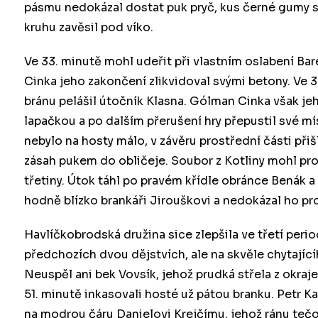
pásmu nedokázal dostat puk pryč, kus černé gumy 
kruhu zavěsil pod víko.
Ve 33. minutě mohl udeřit při vlastním oslabení Bar
Cinka jeho zakončení zlikvidoval svými betony. Ve 
bránu pelášil útočník Klasna. Gólman Cinka však j
lapačkou a po dalším přerušení hry přepustil své m
nebylo na hosty málo, v závěru prostřední části přiš
zásah pukem do obličeje. Soubor z Kotliny mohl pro
třetiny. Útok táhl po pravém křídle obránce Benák a 
hodně blízko brankáři Jirouškovi a nedokázal ho pro
Havlíčkobrodská družina sice zlepšila ve třetí peri
předchozích dvou dějstvích, ale na skvěle chytající
Neuspěl ani bek Vovsík, jehož prudká střela z okraje
51. minutě inkasovali hosté už pátou branku. Petr 
na modrou čáru Danielovi Krejčímu, jehož ránu teč