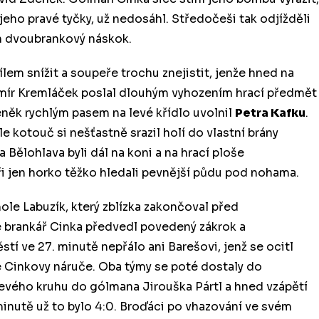
u jeho pravé tyčky, už nedosáhl. Středočeši tak odjížděli
ch dvoubrankový náskok.
lem snížit a soupeře trochu znejistit, jenže hned na
dimír Kremláček poslal dlouhým vyhozením hrací předmět
něk rychlým pasem na levé křídlo uvolnil
Petra Kafku
.
le kotouč si nešťastně srazil holí do vlastní brány
 Bělohlava byli dál na koni a na hrací ploše
i jen horko těžko hledali pevnější půdu pod nohama.
le Labuzík, který zblízka zakončoval před
 brankář Cinka předvedl povedený zákrok a
stí ve 27. minutě nepřálo ani Barešovi, jenž se ocitl
né Cinkovy náruče. Oba týmy se poté dostaly do
z levého kruhu do gólmana Jirouška Pártl a hned vzápětí
minutě už to bylo 4:0. Broďáci po vhazování ve svém