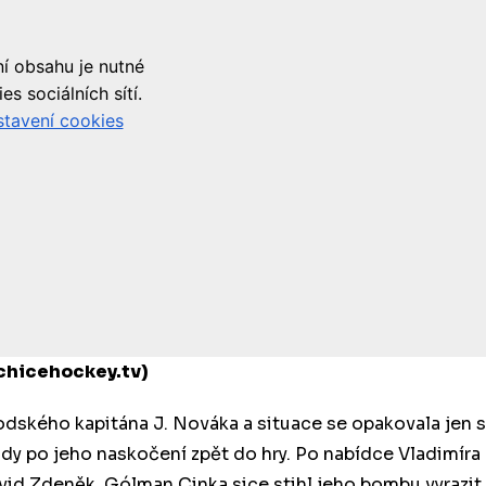
chicehockey.tv)
rodského kapitána J. Nováka a situace se opakovala jen s
ndy po jeho naskočení zpět do hry. Po nabídce Vladimíra
vid Zdeněk. Gólman Cinka sice stihl jeho bombu vyrazit,