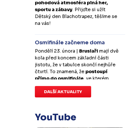
pohodová atmosféra plná her,
sportu a zábavy
. Přijďte si užít
Dětský den Blachotrapez, těšíme se
na vás!
Osmifinále začneme doma
Pondělí 23. února |
Bruslaři
mají dvě
kola před koncem základní části
jistotu, že v tabulce skončí nejhůře
čtvrtí. To znamená, že
postoupí
přímo do osmifinále
, ve kterém
budou mít
výhodu domácího
prostředí
DALŠÍ AKTUALITY
.
První zápas se v Kotlině
odehraje v úterý 10. března od
18:00 a třetí v sobotu 14. března od
17:00
. Případný pátý rozhodující
YouTube
duel by se hrál v Kotlině ve středu 18.
března od 18:00.