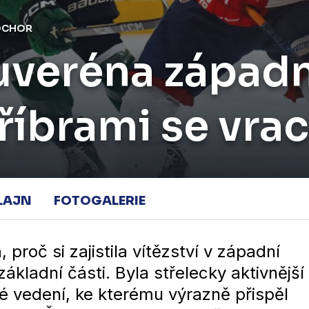
SOCHOR
suveréna západ
Příbrami se vra
LAJN
FOTOGALERIE
roč si zajistila vítězství v západní
ákladní části. Byla střelecky aktivnější
é vedení, ke kterému výrazně přispěl