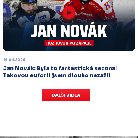
Náhradní termín 15. kola
Úterý 18. listopadu |
Utkání 15. kola proti Ústí nad
Labem
, které se mělo původně odehrát 15.
listopadu, bylo z důvodu marodky Slovanu
odloženo
. Kluby se domluvily na náhradním
termínu, Bruslaři se s Ústím nad Labem utkají doma
v Kotlině ve středu 26. listopadu od 18:00
.
16.04.2026
Jan Novák: Byla to fantastická sezona!
Takovou euforii jsem dlouho nezažil
DALŠÍ VIDEA