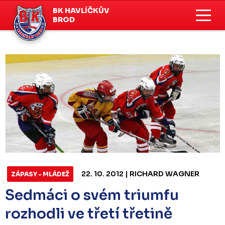
BK HAVLÍČKŮV
BROD
22. 10. 2012 | RICHARD WAGNER
ZÁPASY - MLÁDEŽ
Sedmáci o svém triumfu
rozhodli ve třetí třetině