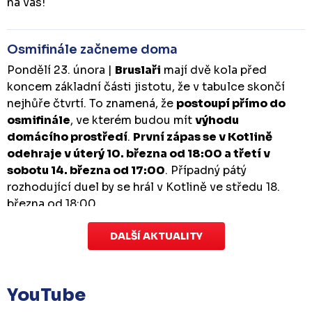
na vás!
Osmifinále začneme doma
Pondělí 23. února |
Bruslaři
mají dvě kola před
koncem základní části jistotu, že v tabulce skončí
nejhůře čtvrtí. To znamená, že
postoupí přímo do
osmifinále
, ve kterém budou mít
výhodu
domácího prostředí
.
První zápas se v Kotlině
odehraje v úterý 10. března od 18:00 a třetí v
sobotu 14. března od 17:00
. Případný pátý
rozhodující duel by se hrál v Kotlině ve středu 18.
března od 18:00.
DALŠÍ AKTUALITY
Zápas dorostu je odložen
Čtvrtek 29. ledna |
Utkání dorostu v Šumperku,
které se mělo odehrát v pátek 30. ledna ve 14:15,
je
YouTube
odloženo!
Odehraje se v náhradním termínu, o