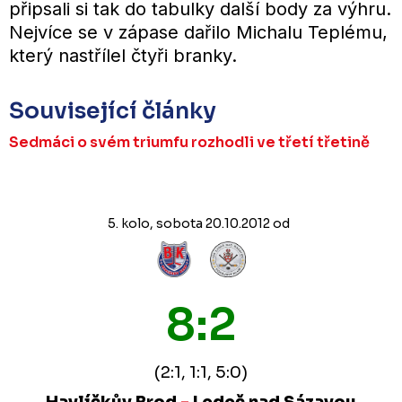
připsali si tak do tabulky další body za výhru.
Nejvíce se v zápase dařilo Michalu Teplému,
který nastřílel čtyři branky.
Související články
Sedmáci o svém triumfu rozhodli ve třetí třetině
5. kolo, sobota 20.10.2012 od
8:2
(2:1, 1:1, 5:0)
Havlíčkův Brod
-
Ledeč nad Sázavou