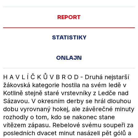
REPORT
STATISTIKY
ONLAJN
H A V L Í Č K Ů V B R O D - Druhá nejstarší
žákovská kategorie hostila na svém ledě v
Kotlině stejně staré vrstevníky z Ledče nad
Sázavou. V okresním derby se hrál dlouhou
dobu vyrovnaný hokej, ale závěrečné minuty
rozhodly o tom, kdo se nakonec stane
vítězem zápasu. Rebelové svému soupeři za
posledních dvacet minut nasázeli pět gólů a