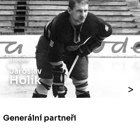
ÚTOČNÍK
Jaroslav
Holík
Generální partneři