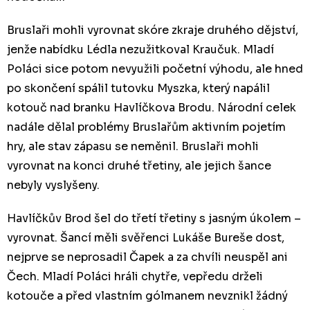
Bruslaři mohli vyrovnat skóre zkraje druhého dějství,
jenže nabídku Lédla nezužitkoval Kraučuk. Mladí
Poláci sice potom nevyužili početní výhodu, ale hned
po skončení spálil tutovku Myszka, který napálil
kotouč nad branku Havlíčkova Brodu. Národní celek
nadále dělal problémy Bruslařům aktivním pojetím
hry, ale stav zápasu se neměnil. Bruslaři mohli
vyrovnat na konci druhé třetiny, ale jejich šance
nebyly vyslyšeny.
Havlíčkův Brod šel do třetí třetiny s jasným úkolem –
vyrovnat. Šancí měli svěřenci Lukáše Bureše dost,
nejprve se neprosadil Čapek a za chvíli neuspěl ani
Čech. Mladí Poláci hráli chytře, vepředu drželi
kotouče a před vlastním gólmanem nevznikl žádný