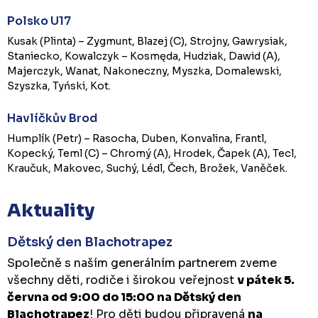
Polsko U17
Kusak (Plinta) – Zygmunt, Blazej (C), Strojny, Gawrysiak,
Staniecko, Kowalczyk – Kosmęda, Hudziak, Dawid (A),
Majerczyk, Wanat, Nakoneczny, Myszka, Domalewski,
Szyszka, Tyński, Kot.
Havlíčkův Brod
Humplík (Petr) – Rasocha, Duben, Konvalina, Frantl,
Kopecký, Teml (C) – Chromý (A), Hrodek, Čapek (A), Tecl,
Kraučuk, Makovec, Suchý, Lédl, Čech, Brožek, Vaněček.
Aktuality
Dětský den Blachotrapez
Společně s naším generálním partnerem zveme
všechny děti, rodiče i širokou veřejnost
v pátek 5.
června od 9:00 do 15:00 na Dětský den
Blachotrapez
! Pro děti budou připravená
na