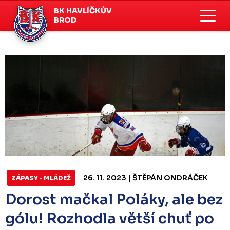
BK HAVLÍČKŮV
BROD
26. 11. 2023 | ŠTĚPÁN ONDRÁČEK
ZÁPASY - MLÁDEŽ
Dorost mačkal Poláky, ale bez
gólu! Rozhodla větší chuť po