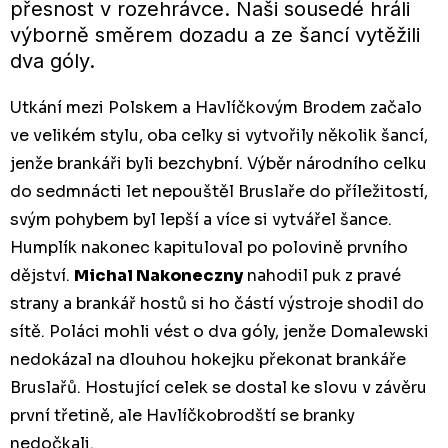
přesnost v rozehrávce. Naši sousedé hráli
výborně směrem dozadu a ze šancí vytěžili
dva góly.
Utkání mezi Polskem a Havlíčkovým Brodem začalo
ve velikém stylu, oba celky si vytvořily několik šancí,
jenže brankáři byli bezchybní. Výběr národního celku
do sedmnácti let nepouštěl Bruslaře do příležitostí,
svým pohybem byl lepší a více si vytvářel šance.
Humplík nakonec kapituloval po polovině prvního
dějství.
Michal Nakoneczny
nahodil puk z pravé
strany a brankář hostů si ho částí výstroje shodil do
sítě. Poláci mohli vést o dva góly, jenže Domalewski
nedokázal na dlouhou hokejku překonat brankáře
Bruslařů. Hostující celek se dostal ke slovu v závěru
první třetině, ale Havlíčkobrodští se branky
nedočkali.