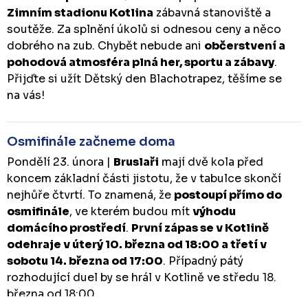
Zimním stadionu Kotlina
zábavná stanoviště a
soutěže. Za splnění úkolů si odnesou ceny a něco
dobrého na zub. Chybět nebude ani
občerstvení a
pohodová atmosféra plná her, sportu a zábavy
.
Přijďte si užít Dětský den Blachotrapez, těšíme se
na vás!
Osmifinále začneme doma
Pondělí 23. února |
Bruslaři
mají dvě kola před
koncem základní části jistotu, že v tabulce skončí
nejhůře čtvrtí. To znamená, že
postoupí přímo do
osmifinále
, ve kterém budou mít
výhodu
domácího prostředí
.
První zápas se v Kotlině
odehraje v úterý 10. března od 18:00 a třetí v
sobotu 14. března od 17:00
. Případný pátý
rozhodující duel by se hrál v Kotlině ve středu 18.
března od 18:00.