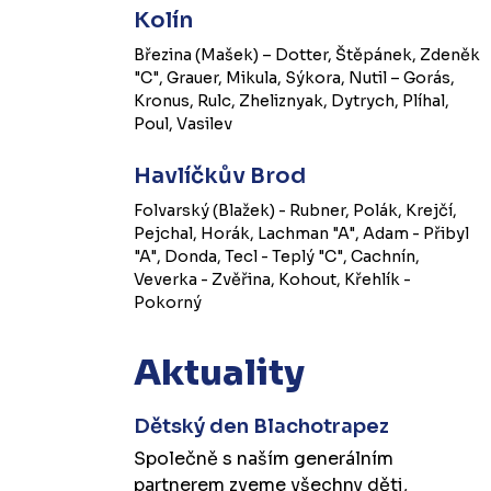
Kolín
Březina (Mašek) – Dotter, Štěpánek, Zdeněk
"C", Grauer, Mikula, Sýkora, Nutil – Gorás,
Kronus, Rulc, Zheliznyak, Dytrych, Plíhal,
Poul, Vasilev
Havlíčkův Brod
Folvarský (Blažek) - Rubner, Polák, Krejčí,
Pejchal, Horák, Lachman "A", Adam - Přibyl
"A", Donda, Tecl - Teplý "C", Cachnín,
Veverka - Zvěřina, Kohout, Křehlík -
Pokorný
Aktuality
Dětský den Blachotrapez
Společně s naším generálním
partnerem zveme všechny děti,