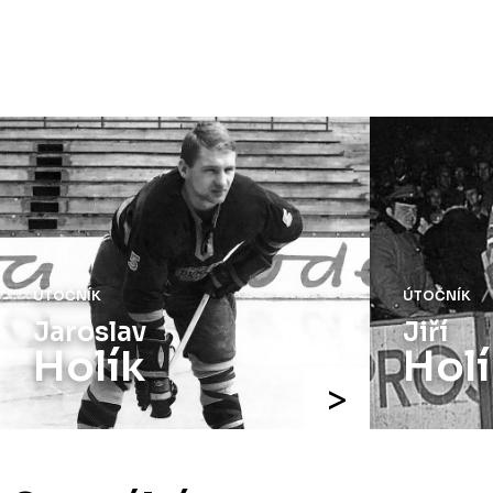
ÚTOČNÍK
ÚTOČNÍK
Jaroslav
Jiří
Holík
Holí