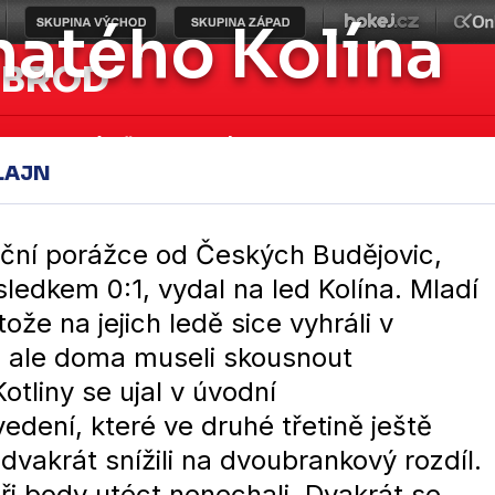
natého Kolína
 BROD
asy
Mládež
Fanzóna
Klub
Historie
LAJN
eční porážce od Českých Budějovic,
sledkem 0:1, vydal na led Kolína. Mladí
ože na jejich ledě sice vyhráli v
, ale doma museli skousnout
tliny se ujal v úvodní
dení, které ve druhé třetině ještě
dvakrát snížili na dvoubrankový rozdíl.
ři body utéct nenechali. Dvakrát se