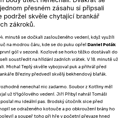
o jednom přesném zásahu si připsali
 podržel skvěle chytající brankář
ých zákroků.
 4. minutě se dočkali zaslouženého vedení, když využili
touč na modrou čáru, kde se do puku opřel
Daniel Polák
j první gól v sezoně. Kozlové se horko těžko dostávali do
li soustředit na hlídání zadních vrátek. V 18. minutě už
li. Michal Teplý skvěle vybojoval puk a přihrál před
rankáře Březiny předvedl skvělý bekhendový blafák.
 rozhodně nenechal nic zadarmo. Soubor z Kotliny měl
ujal už třígólového vedení. Jiří Přibyl nahrál Tomáši
 poslal mu ideální pas. Brodský útočník sice před
 chopil se odraženého kotouče a po obkroužení brány ho
polevil a soupeř toho při hře v početní převaze hned