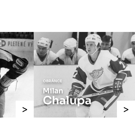
Náhradní termín 15. kola
Úterý 18. listopadu |
Utkání 15. kola
proti Ústí nad Labem
, které se mělo
původně odehrát 15. listopadu, bylo z
důvodu marodky Slovanu
odloženo
.
Kluby se domluvily na náhradním
termínu, Bruslaři se s Ústím nad
Labem utkají doma
v Kotlině ve
středu 26. listopadu od 18:00
.
OBRÁNCE
Milan
Chalupa