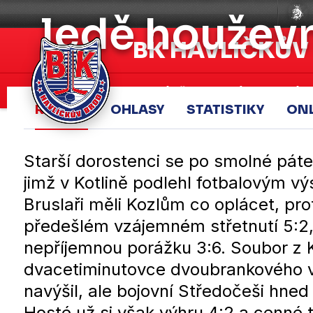
ledě houžev
BK HAVLÍČKŮV
Aktuálně
A-tým
Záp
REPORT
OHLASY
STATISTIKY
ON
Starší dorostenci se po smolné pát
jimž v Kotlině podlehl fotbalovým vý
Bruslaři měli Kozlům co oplácet, prot
předešlém vzájemném střetnutí 5:2
nepříjemnou porážku 3:6. Soubor z Ko
dvacetiminutovce dvoubrankového ve
navýšil, ale bojovní Středočeši hned 
Hosté už si však výhru 4:2 a cenné t