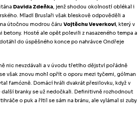
pitána
Davida Zdeňka
, jenž shodou okolností oblékal i
varského. Mladí Bruslaři však bleskově odpověděli a
ál na útočnou modrou čáru
Vojtěchu Veverkovi
, který v
 betony. Hosté ale opět polevili z nasazeného tempa a
ok dotáhl do úspěšného konce po nahrávce Ondřeje
ně nic nevzdávali a v úvodu třetího dějství pořádně
 se však znovu mohl opřít o oporu mezi tyčemi, gólman
tal famózně. Domácí hráli dvakrát přesilovku, když v
 další branky se už nedočkali. Definitivně rozhodnout
tihráče o puk a řítil se sám na bránu, ale vylámal si zuby