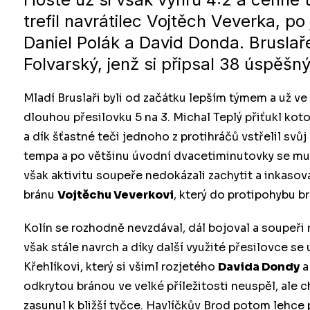
trefil navrátilec Vojtěch Veverka, p
Daniel Polák a David Donda. Bruslaře
Folvarský, jenž si připsal 38 úspěšn
Mladí Bruslaři byli od začátku lepším týmem a už ve
dlouhou přesilovku 5 na 3. Michal Teplý přiťukl ko
a dík šťastné teči jednoho z protihráčů vstřelil svů
tempa a po většinu úvodní dvacetiminutovky se muse
však aktivitu soupeře nedokázali zachytit a inkasova
bránu
Vojtěchu Veverkovi
, který do protipohybu b
Kolín se rozhodně nevzdával, dál bojoval a soupeři
však stále navrch a díky další využité přesilovce se 
Křehlíkovi, který si všiml rozjetého
Davida Dondy
a
odkrytou bránou ve velké příležitosti neuspěl, ale
zasunul k bližší tyčce. Havlíčkův Brod potom lehce 