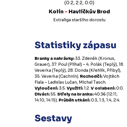
(0:2, 2:2, 0:0)
Kolín
-
Havlíčkův Brod
Extraliga staršího dorostu
Statistiky zápasu
Branky a nahrávky:
33. Zdeněk (Kronus,
Grauer), 37. Poul (Plíhal) – 4. Polák (Teplý), 18.
Veverka (Teplý), 28. Donda (Křehlík, Přibyl),
35. Veverka (Cachnín).
Rozhodčí:
Vojtěch
Fiala – Ladislav Lučan, Michal Tasch.
Vyloučení:
3:5.
Využití:
1:2.
V oslabení:
0:0.
Diváci:
55.
Střely na branku:
40:36 (12:11,
14:10, 14:15).
Průběh utkání:
0:3, 1:3, 1:4, 2:4.
Sestavy