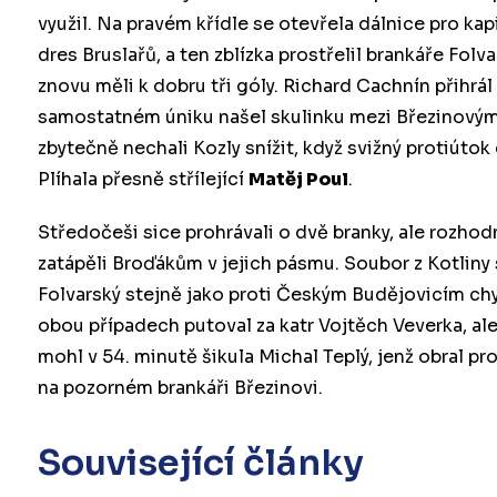
využil. Na pravém křídle se otevřela dálnice pro ka
dres Bruslařů, a ten zblízka prostřelil brankáře Fol
znovu měli k dobru tři góly. Richard Cachnín přihr
samostatném úniku našel skulinku mezi Březinovými
zbytečně nechali Kozly snížit, když svižný protiút
Plíhala přesně střílející
Matěj Poul
.
Středočeši sice prohrávali o dvě branky, ale rozhod
zatápěli Broďákům v jejich pásmu. Soubor z Kotliny
Folvarský stejně jako proti Českým Budějovicím chy
obou případech putoval za katr Vojtěch Veverka, ale
mohl v 54. minutě šikula Michal Teplý, jenž obral pro
na pozorném brankáři Březinovi.
Související články