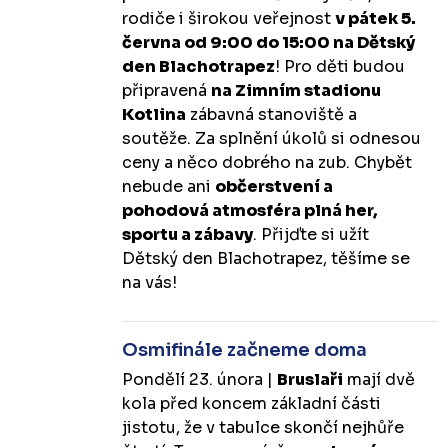
rodiče i širokou veřejnost
v pátek 5.
června od 9:00 do 15:00 na Dětský
den Blachotrapez
! Pro děti budou
připravená
na Zimním stadionu
Kotlina
zábavná stanoviště a
soutěže. Za splnění úkolů si odnesou
ceny a něco dobrého na zub. Chybět
nebude ani
občerstvení a
pohodová atmosféra plná her,
sportu a zábavy
. Přijďte si užít
Dětský den Blachotrapez, těšíme se
na vás!
Osmifinále začneme doma
Pondělí 23. února |
Bruslaři
mají dvě
kola před koncem základní části
jistotu, že v tabulce skončí nejhůře