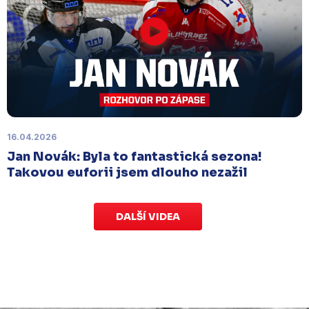
Náhradní termín 15. kola
Úterý 18. listopadu |
Utkání 15. kola proti Ústí nad
Labem
, které se mělo původně odehrát 15.
listopadu, bylo z důvodu marodky Slovanu
odloženo
. Kluby se domluvily na náhradním
termínu, Bruslaři se s Ústím nad Labem utkají doma
v Kotlině ve středu 26. listopadu od 18:00
.
16.04.2026
Jan Novák: Byla to fantastická sezona!
Takovou euforii jsem dlouho nezažil
DALŠÍ VIDEA