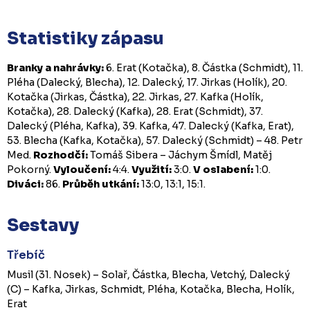
Statistiky zápasu
Branky a nahrávky:
6. Erat (Kotačka), 8. Částka (Schmidt), 11.
Pléha (Dalecký, Blecha), 12. Dalecký, 17. Jirkas (Holík), 20.
Kotačka (Jirkas, Částka), 22. Jirkas, 27. Kafka (Holík,
Kotačka), 28. Dalecký (Kafka), 28. Erat (Schmidt), 37.
Dalecký (Pléha, Kafka), 39. Kafka, 47. Dalecký (Kafka, Erat),
53. Blecha (Kafka, Kotačka), 57. Dalecký (Schmidt) – 48. Petr
Med.
Rozhodčí:
Tomáš Sibera – Jáchym Šmídl, Matěj
Pokorný.
Vyloučení:
4:4.
Využití:
3:0.
V oslabení:
1:0.
Diváci:
86.
Průběh utkání:
13:0, 13:1, 15:1.
Sestavy
Třebíč
Musil (31. Nosek) – Solař, Částka, Blecha, Vetchý, Dalecký
(C) – Kafka, Jirkas, Schmidt, Pléha, Kotačka, Blecha, Holík,
Erat