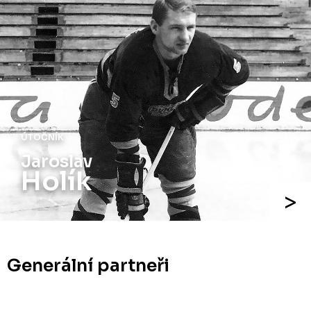
ÚTOČNÍK
Jiří
Holík
Generální partneři