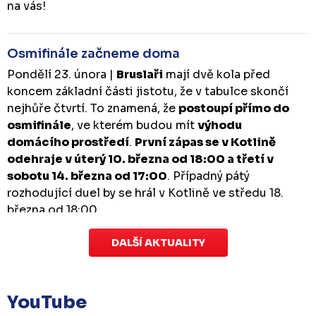
na vás!
Osmifinále začneme doma
Pondělí 23. února |
Bruslaři
mají dvě kola před
koncem základní části jistotu, že v tabulce skončí
nejhůře čtvrtí. To znamená, že
postoupí přímo do
osmifinále
, ve kterém budou mít
výhodu
domácího prostředí
.
První zápas se v Kotlině
odehraje v úterý 10. března od 18:00 a třetí v
sobotu 14. března od 17:00
. Případný pátý
rozhodující duel by se hrál v Kotlině ve středu 18.
března od 18:00.
DALŠÍ AKTUALITY
Zápas dorostu je odložen
Čtvrtek 29. ledna |
Utkání dorostu v Šumperku,
které se mělo odehrát v pátek 30. ledna ve 14:15,
je
YouTube
odloženo!
Odehraje se v náhradním termínu, o