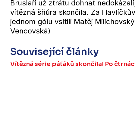
Bruslaři už ztrátu dohnat nedokázali,
vítězná šňůra skončila. Za Havlíčkův 
jednom gólu vsítili Matěj Milichovský
Vencovská)
Související články
Vítězná série páťáků skončila! Po čtrná