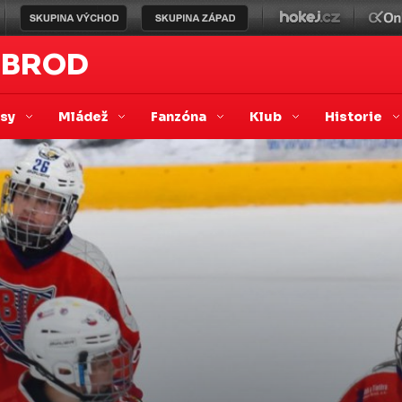
 BROD
asy
Mládež
Fanzóna
Klub
Historie