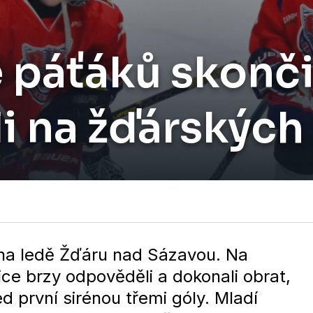
e páťáků skonči
li na žďárskýc
li na ledě Žďáru nad Sázavou. Na
ice brzy odpověděli a dokonali obrat,
d první sirénou třemi góly. Mladí