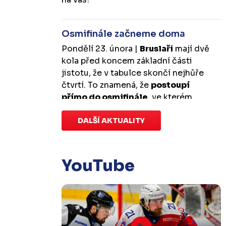
Osmifinále začneme doma
Pondělí 23. února |
Bruslaři
mají dvě
kola před koncem základní části
jistotu, že v tabulce skončí nejhůře
čtvrtí. To znamená, že
postoupí
přímo do osmifinále
, ve kterém
budou mít
výhodu domácího
prostředí
DALŠÍ AKTUALITY
.
První zápas se v Kotlině
odehraje v úterý 10. března od
18:00 a třetí v sobotu 14. března od
17:00
. Případný pátý rozhodující
YouTube
duel by se hrál v Kotlině ve středu 18.
března od 18:00.
Zápas dorostu je odložen