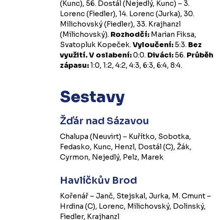
(Kunc), 56. Dostál (Nejedlý, Kunc) – 3.
Lorenc (Fiedler), 14. Lorenc (Jurka), 30.
Milichovský (Fiedler), 33. Krajhanzl
(Milichovský).
Rozhodčí:
Marian Fiksa,
Svatopluk Kopeček.
Vyloučení:
5:3.
Bez
využití.
V oslabení:
0:0.
Diváci:
56.
Průběh
zápasu:
1:0, 1:2, 4:2, 4:3, 6:3, 6:4, 8:4.
Sestavy
Žďár nad Sázavou
Chalupa (Neuvirt) – Kuřítko, Sobotka,
Fedasko, Kunc, Henzl, Dostál (C), Žák,
Cyrmon, Nejedlý, Pelz, Marek
Havlíčkův Brod
Kořenář – Janč, Stejskal, Jurka, M. Cmunt –
Hrdina (C), Lorenc, Milichovský, Dolinský,
Fiedler, Krajhanzl