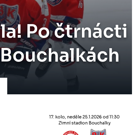
la! Po čtrnácti
h Bouchalkách
17. kolo, neděle 25.1.2026 od 11:30
Zimní stadion Bouchalky