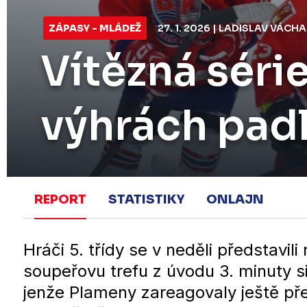
ZÁPASY - MLÁDEŽ
27. 1. 2026 | LADISLAV VÁCHA
Vítězná séri
výhrách pad
REPORT
STATISTIKY
ONLAJN
Hráči 5. třídy se v neděli představi
soupeřovu trefu z úvodu 3. minuty s
jenže Plameny zareagovaly ještě pře