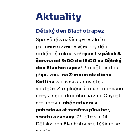
Aktuality
Dětský den Blachotrapez
Společně s naším generálním
partnerem zveme všechny děti,
rodiče i širokou veřejnost
v pátek 5.
června od 9:00 do 15:00 na Dětský
den Blachotrapez
! Pro děti budou
připravená
na Zimním stadionu
Kotlina
zábavná stanoviště a
soutěže. Za splnění úkolů si odnesou
ceny a něco dobrého na zub. Chybět
nebude ani
občerstvení a
pohodová atmosféra plná her,
sportu a zábavy
. Přijďte si užít
Dětský den Blachotrapez, těšíme se
na vás!