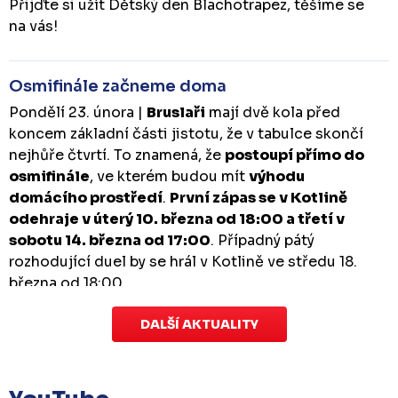
Přijďte si užít Dětský den Blachotrapez, těšíme se
na vás!
Osmifinále začneme doma
Pondělí 23. února |
Bruslaři
mají dvě kola před
koncem základní části jistotu, že v tabulce skončí
nejhůře čtvrtí. To znamená, že
postoupí přímo do
osmifinále
, ve kterém budou mít
výhodu
domácího prostředí
.
První zápas se v Kotlině
odehraje v úterý 10. března od 18:00 a třetí v
sobotu 14. března od 17:00
. Případný pátý
rozhodující duel by se hrál v Kotlině ve středu 18.
března od 18:00.
DALŠÍ AKTUALITY
Zápas dorostu je odložen
Čtvrtek 29. ledna |
Utkání dorostu v Šumperku,
které se mělo odehrát v pátek 30. ledna ve 14:15,
je