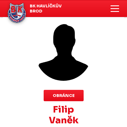
BK HAVLÍČKŮV
BROD
OBRÁNCE
Filip
Vaněk