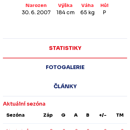
Narozen
Výška
Váha
Hůl
30. 6. 2007
184 cm
65 kg
P
STATISTIKY
FOTOGALERIE
ČLÁNKY
Aktuální sezóna
Sezóna
Záp
G
A
B
+/-
TM