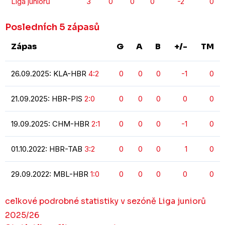
Liga juniorů
3
0
0
0
-2
0
Posledních 5 zápasů
Zápas
G
A
B
+/-
TM
26.09.2025: KLA-HBR
4:2
0
0
0
-1
0
21.09.2025: HBR-PIS
2:0
0
0
0
0
0
19.09.2025: CHM-HBR
2:1
0
0
0
-1
0
01.10.2022: HBR-TAB
3:2
0
0
0
1
0
29.09.2022: MBL-HBR
1:0
0
0
0
0
0
celkové podrobné statistiky v sezóně Liga juniorů
2025/26