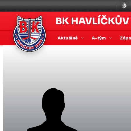
BK HAVLÍČKŮV
Aktuálně
A-tým
Záp