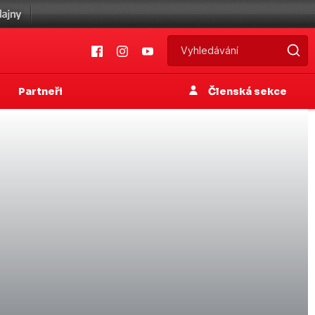
Partneři
Členská sekce