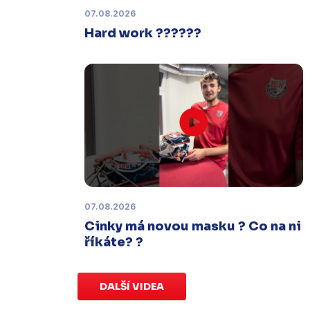
termínu, o kterém se bude jednat.
07.08.2026
Hard work ??????
Náhradní termín 32. kola
Úterý 27. ledna |
Utkání 32. kola v
Písku
, které se mělo původně
odehrát 31. ledna, bylo z důvodu
marodky Králů
odloženo
. Kluby se
domluvily na náhradním termínu,
Bruslaři se s Pískem utkají venku
v
pondělí 16. února od 18:00
.
07.08.2026
Charitativní aukce
Cinky má novou masku ? Co na ni
Sobota 3. ledna | Vydražte si na
říkáte? ?
serveru
sportovniaukce.cz
dres
svého oblíbeného hráče a
přispějte
na pomoc předčasně narozeným
DALŠÍ VIDEA
dětem
.
Charitativní aukce