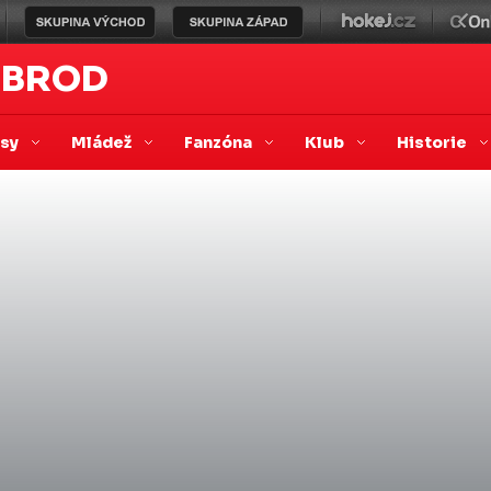
 BROD
asy
Mládež
Fanzóna
Klub
Historie