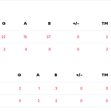
G
A
B
+/-
TM
22
15
37
0
2
2
4
6
0
2
G
A
B
+/-
TM
2
1
3
0
0
0
2
2
0
0