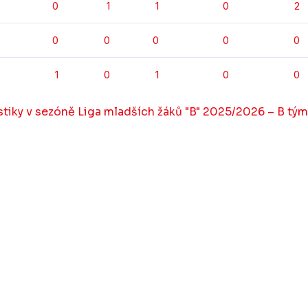
0
1
1
0
2
0
0
0
0
0
1
0
1
0
0
tiky v sezóně Liga mladších žáků "B" 2025/2026 – B tým