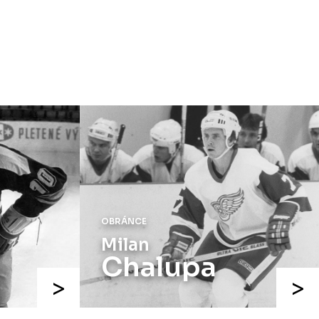
speciálních dresů končí v neděli 11.
ledna ve 20:00
.
Náhradní termín 15. kola
Úterý 18. listopadu |
Utkání 15. kola
proti Ústí nad Labem
, které se mělo
původně odehrát 15. listopadu, bylo z
důvodu marodky Slovanu
odloženo
.
Kluby se domluvily na náhradním
termínu, Bruslaři se s Ústím nad
Labem utkají doma
v Kotlině ve
středu 26. listopadu od 18:00
.
OBRÁNCE
Milan
Chalupa