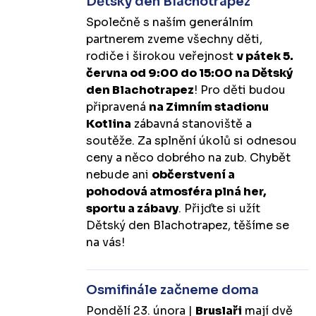
Dětský den Blachotrapez
Společně s naším generálním
partnerem zveme všechny děti,
rodiče i širokou veřejnost
v pátek 5.
června od 9:00 do 15:00 na Dětský
den Blachotrapez
! Pro děti budou
připravená
na Zimním stadionu
Kotlina
zábavná stanoviště a
soutěže. Za splnění úkolů si odnesou
ceny a něco dobrého na zub. Chybět
nebude ani
občerstvení a
pohodová atmosféra plná her,
sportu a zábavy
. Přijďte si užít
Dětský den Blachotrapez, těšíme se
na vás!
Osmifinále začneme doma
Pondělí 23. února |
Bruslaři
mají dvě