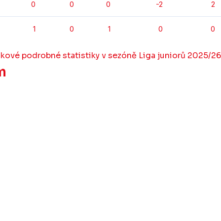
0
0
0
-2
2
1
0
1
0
0
lkové podrobné statistiky v sezóně Liga juniorů 2025/26
m