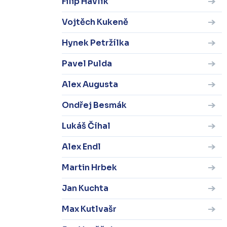
Filip Havlík
Vojtěch Kukeně
Hynek Petržílka
Pavel Pulda
Alex Augusta
Ondřej Besmák
Lukáš Číhal
Alex Endl
Martin Hrbek
Jan Kuchta
Max Kutlvašr