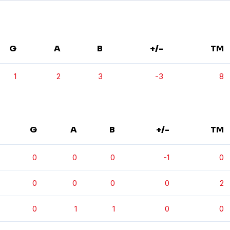
G
A
B
+/-
TM
1
2
3
-3
8
G
A
B
+/-
TM
0
0
0
-1
0
0
0
0
0
2
0
1
1
0
0