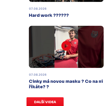
termínu, o kterém se bude jednat.
07.08.2026
Hard work ??????
Náhradní termín 32. kola
Úterý 27. ledna |
Utkání 32. kola v
Písku
, které se mělo původně
odehrát 31. ledna, bylo z důvodu
marodky Králů
odloženo
. Kluby se
domluvily na náhradním termínu,
Bruslaři se s Pískem utkají venku
v
pondělí 16. února od 18:00
.
07.08.2026
Charitativní aukce
Cinky má novou masku ? Co na ni
Sobota 3. ledna | Vydražte si na
říkáte? ?
serveru
sportovniaukce.cz
dres
svého oblíbeného hráče a
přispějte
na pomoc předčasně narozeným
DALŠÍ VIDEA