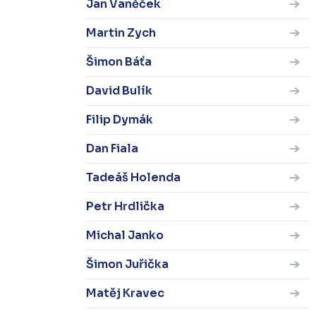
Jan Vaněček
Martin Zych
Šimon Báťa
David Bulík
Filip Dymák
Dan Fiala
Tadeáš Holenda
Petr Hrdlička
Michal Janko
Šimon Juřička
Matěj Kravec