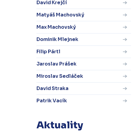
David Krejčí
Matyáš Machovský
Max Machovský
Dominik Mlejnek
Filip Pártl
Jaroslav Prášek
Miroslav Sedláček
David Straka
Patrik Vacík
Aktuality