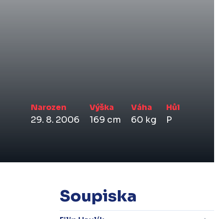
Narozen
Výška
Váha
Hůl
29. 8. 2006
169 cm
60 kg
P
Soupiska