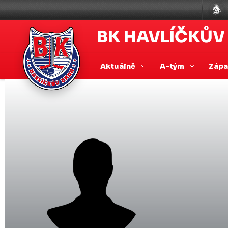
BK HAVLÍČKŮV
Aktuálně
A-tým
Záp