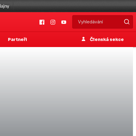
Partneři
Členská sekce