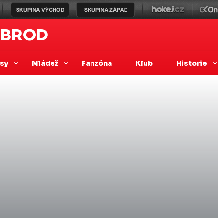
 BROD
asy
Mládež
Fanzóna
Klub
Historie