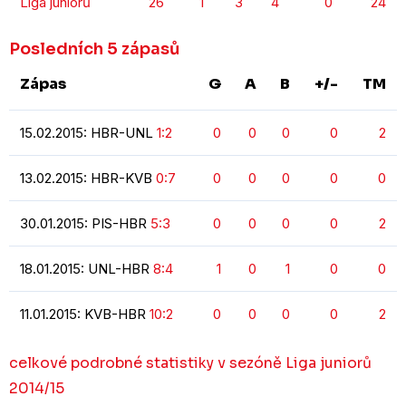
Liga juniorů
26
1
3
4
0
24
Posledních 5 zápasů
Zápas
G
A
B
+/-
TM
15.02.2015: HBR-UNL
1:2
0
0
0
0
2
13.02.2015: HBR-KVB
0:7
0
0
0
0
0
30.01.2015: PIS-HBR
5:3
0
0
0
0
2
18.01.2015: UNL-HBR
8:4
1
0
1
0
0
11.01.2015: KVB-HBR
10:2
0
0
0
0
2
celkové podrobné statistiky v sezóně Liga juniorů
2014/15