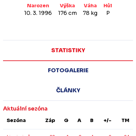
Narozen
Výška
Váha
Hůl
10. 3. 1996
176 cm
78 kg
P
STATISTIKY
FOTOGALERIE
ČLÁNKY
Aktuální sezóna
Sezóna
Záp
G
A
B
+/-
TM