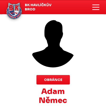
BK HAVLÍČKŮV
BROD
OBRÁNCE
Adam
Němec