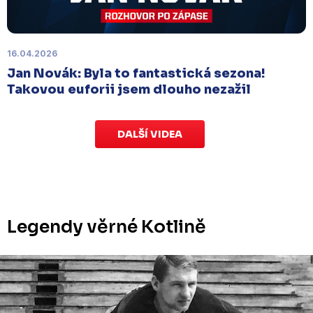
odloženo
. Kluby se domluvily na náhradním
termínu, Bruslaři se s Ústím nad Labem utkají doma
v Kotlině ve středu 26. listopadu od 18:00
.
16.04.2026
Jan Novák: Byla to fantastická sezona!
Takovou euforii jsem dlouho nezažil
DALŠÍ VIDEA
Legendy věrné Kotlině