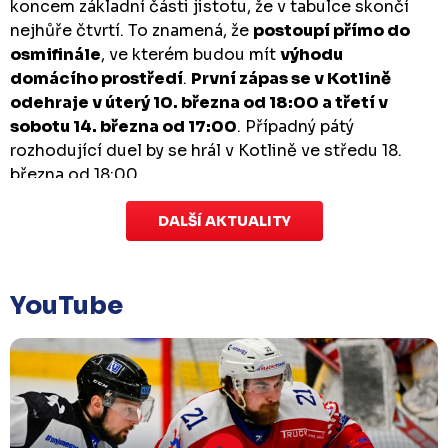
koncem základní části jistotu, že v tabulce skončí
nejhůře čtvrtí. To znamená, že
postoupí přímo do
osmifinále
, ve kterém budou mít
výhodu
domácího prostředí
.
První zápas se v Kotlině
odehraje v úterý 10. března od 18:00 a třetí v
sobotu 14. března od 17:00
. Případný pátý
rozhodující duel by se hrál v Kotlině ve středu 18.
března od 18:00.
DALŠÍ AKTUALITY
Zápas dorostu je odložen
Čtvrtek 29. ledna |
Utkání dorostu v Šumperku,
které se mělo odehrát v pátek 30. ledna ve 14:15,
je
YouTube
odloženo!
Odehraje se v náhradním termínu, o
kterém se bude jednat.
Náhradní termín 32. kola
Úterý 27. ledna |
Utkání 32. kola v Písku
, které se