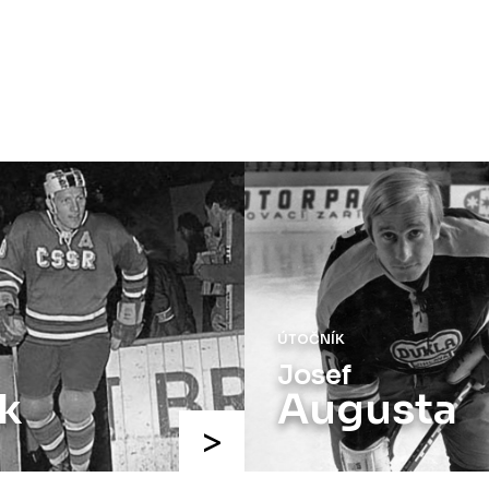
ÚTOČNÍK
Josef
k
Augusta