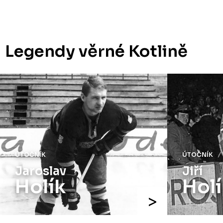
Legendy věrné Kotlině
ÚTOČNÍK
ÚTOČNÍK
Jaroslav
Jiří
Holík
Holí