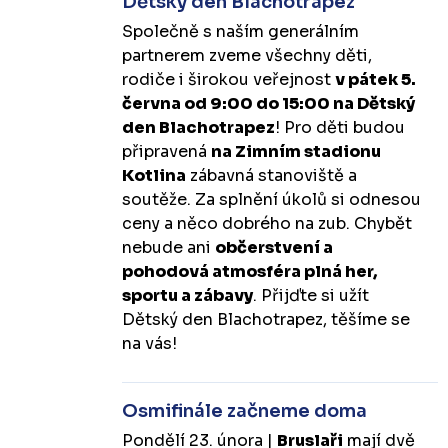
Dětský den Blachotrapez
Společně s naším generálním
partnerem zveme všechny děti,
rodiče i širokou veřejnost
v pátek 5.
června od 9:00 do 15:00 na Dětský
den Blachotrapez
! Pro děti budou
připravená
na Zimním stadionu
Kotlina
zábavná stanoviště a
soutěže. Za splnění úkolů si odnesou
ceny a něco dobrého na zub. Chybět
nebude ani
občerstvení a
pohodová atmosféra plná her,
sportu a zábavy
. Přijďte si užít
Dětský den Blachotrapez, těšíme se
na vás!
Osmifinále začneme doma
Pondělí 23. února |
Bruslaři
mají dvě