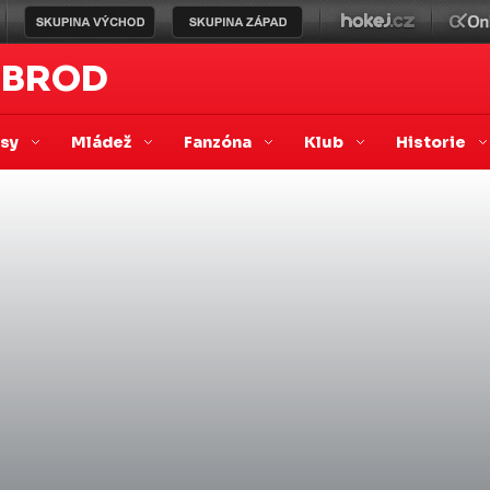
 BROD
asy
Mládež
Fanzóna
Klub
Historie