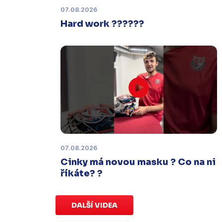
termínu, o kterém se bude jednat.
07.08.2026
Hard work ??????
Náhradní termín 32. kola
Úterý 27. ledna |
Utkání 32. kola v
Písku
, které se mělo původně
odehrát 31. ledna, bylo z důvodu
marodky Králů
odloženo
. Kluby se
domluvily na náhradním termínu,
Bruslaři se s Pískem utkají venku
v
pondělí 16. února od 18:00
.
07.08.2026
Charitativní aukce
Cinky má novou masku ? Co na ni
Sobota 3. ledna | Vydražte si na
říkáte? ?
serveru
sportovniaukce.cz
dres
svého oblíbeného hráče a
přispějte
na pomoc předčasně narozeným
DALŠÍ VIDEA
dětem
.
Charitativní aukce