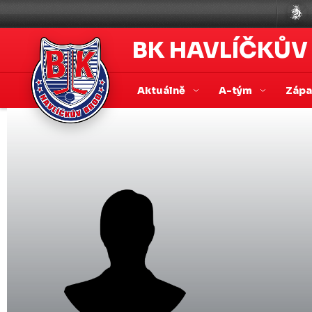
BK HAVLÍČKŮV
Aktuálně
A-tým
Záp