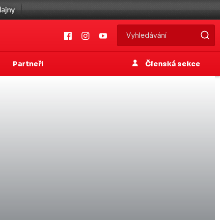
Partneři
Členská sekce