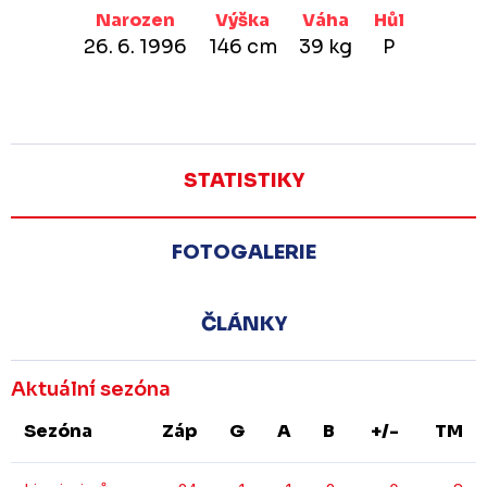
Narozen
Výška
Váha
Hůl
26. 6. 1996
146 cm
39 kg
P
STATISTIKY
FOTOGALERIE
ČLÁNKY
Aktuální sezóna
Sezóna
Záp
G
A
B
+/-
TM