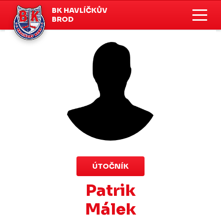
BK HAVLÍČKŮV
BROD
ÚTOČNÍK
Patrik
Málek