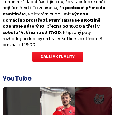
koncem základní části jistotu, že v tabulce skončí
nejhůře čtvrtí. To znamená, že
postoupí přímo do
osmifinále
, ve kterém budou mít
výhodu
domácího prostředí
.
První zápas se v Kotlině
odehraje v úterý 10. března od 18:00 a třetí v
sobotu 14. března od 17:00
. Případný pátý
rozhodující duel by se hrál v Kotlině ve středu 18.
března od 18:00.
DALŠÍ AKTUALITY
Zápas dorostu je odložen
Čtvrtek 29. ledna |
Utkání dorostu v Šumperku,
které se mělo odehrát v pátek 30. ledna ve 14:15,
je
YouTube
odloženo!
Odehraje se v náhradním termínu, o
kterém se bude jednat.
Náhradní termín 32. kola
Úterý 27. ledna |
Utkání 32. kola v Písku
, které se