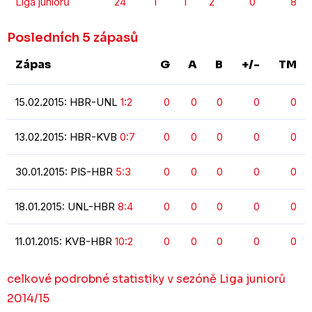
Liga juniorů
24
1
1
2
0
8
Posledních 5 zápasů
Zápas
G
A
B
+/-
TM
15.02.2015: HBR-UNL
1:2
0
0
0
0
0
13.02.2015: HBR-KVB
0:7
0
0
0
0
0
30.01.2015: PIS-HBR
5:3
0
0
0
0
0
18.01.2015: UNL-HBR
8:4
0
0
0
0
0
11.01.2015: KVB-HBR
10:2
0
0
0
0
0
celkové podrobné statistiky v sezóně Liga juniorů
2014/15