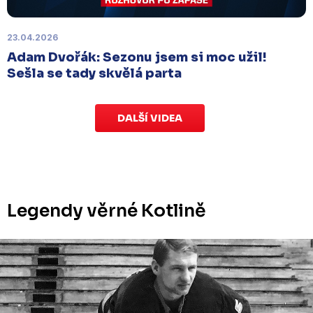
odloženo
. Kluby se domluvily na náhradním
termínu, Bruslaři se s Ústím nad Labem utkají doma
v Kotlině ve středu 26. listopadu od 18:00
.
23.04.2026
Adam Dvořák: Sezonu jsem si moc užil!
Sešla se tady skvělá parta
DALŠÍ VIDEA
Legendy věrné Kotlině