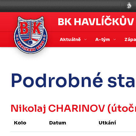
BK HAVLÍČKŮV
Aktuálně
A-tým
Záp
Podrobné sta
Nikolaj CHARINOV
(útoč
Kolo
Datum
Utkání