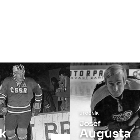
ÚTOČNÍK
Josef
k
Augusta