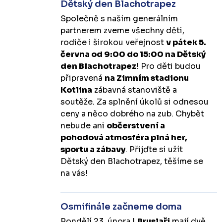
Dětský den Blachotrapez
Společně s naším generálním
partnerem zveme všechny děti,
rodiče i širokou veřejnost
v pátek 5.
června od 9:00 do 15:00 na Dětský
den Blachotrapez
! Pro děti budou
připravená
na Zimním stadionu
Kotlina
zábavná stanoviště a
soutěže. Za splnění úkolů si odnesou
ceny a něco dobrého na zub. Chybět
nebude ani
občerstvení a
pohodová atmosféra plná her,
sportu a zábavy
. Přijďte si užít
Dětský den Blachotrapez, těšíme se
na vás!
Osmifinále začneme doma
Pondělí 23. února |
Bruslaři
mají dvě