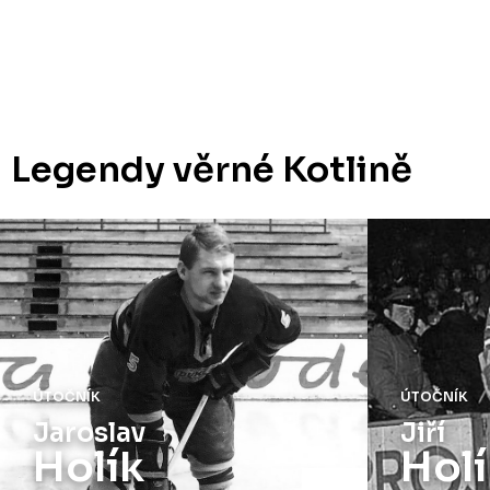
Legendy věrné Kotlině
ÚTOČNÍK
ÚTOČNÍK
Jaroslav
Jiří
Holík
Holí