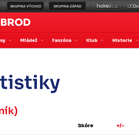
 BROD
asy
Mládež
Fanzóna
Klub
Historie
tistiky
ník)
Skóre
+/-