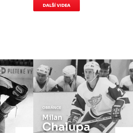
speciálních dresů končí v neděli 11.
DALŠÍ VIDEA
ledna ve 20:00
.
Náhradní termín 15. kola
Úterý 18. listopadu |
Utkání 15. kola
proti Ústí nad Labem
, které se mělo
původně odehrát 15. listopadu, bylo z
důvodu marodky Slovanu
odloženo
.
Kluby se domluvily na náhradním
termínu, Bruslaři se s Ústím nad
Labem utkají doma
v Kotlině ve
středu 26. listopadu od 18:00
.
OBRÁNCE
Milan
Chalupa