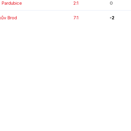
s Pardubice
2:1
0
čkův Brod
7:1
-2
KOMPLETNÍ STATISTIKY