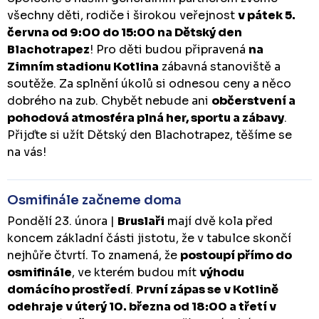
všechny děti, rodiče i širokou veřejnost
v pátek 5.
června od 9:00 do 15:00 na Dětský den
Blachotrapez
! Pro děti budou připravená
na
Zimním stadionu Kotlina
zábavná stanoviště a
soutěže. Za splnění úkolů si odnesou ceny a něco
dobrého na zub. Chybět nebude ani
občerstvení a
pohodová atmosféra plná her, sportu a zábavy
.
Přijďte si užít Dětský den Blachotrapez, těšíme se
na vás!
Osmifinále začneme doma
Pondělí 23. února |
Bruslaři
mají dvě kola před
koncem základní části jistotu, že v tabulce skončí
nejhůře čtvrtí. To znamená, že
postoupí přímo do
osmifinále
, ve kterém budou mít
výhodu
domácího prostředí
.
První zápas se v Kotlině
odehraje v úterý 10. března od 18:00 a třetí v