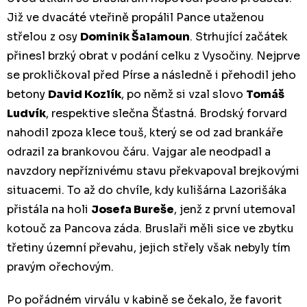
Již ve dvacáté vteřině propálil Pance utaženou
střelou z osy
Dominik Šalamoun
. Strhující začátek
přinesl brzký obrat v podání celku z Vysočiny. Nejprve
se prokličkoval před Pírse a následně i přehodil jeho
betony
David Kozlík
, po němž si vzal slovo
Tomáš
Ludvík
, respektive slečna Šťastná. Brodský forvard
nahodil zpoza klece touš, který se od zad brankáře
odrazil za brankovou čáru. Vajgar ale neodpadl a
navzdory nepříznivému stavu překvapoval brejkovými
situacemi. To až do chvíle, kdy kulišárna Lazorišáka
přistála na holi
Josefa Bureše
, jenž z první utemoval
kotouč za Pancova záda. Bruslaři měli sice ve zbytku
třetiny územní převahu, jejich střely však nebyly tím
pravým ořechovým.
Po pořádném virválu v kabině se čekalo, že favorit