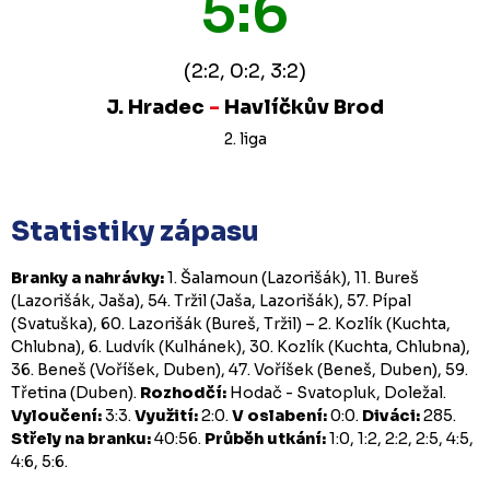
5:6
(2:2, 0:2, 3:2)
J. Hradec
-
Havlíčkův Brod
2. liga
Statistiky zápasu
Branky a nahrávky:
1. Šalamoun (Lazorišák), 11. Bureš
(Lazorišák, Jaša), 54. Tržil (Jaša, Lazorišák), 57. Pípal
(Svatuška), 60. Lazorišák (Bureš, Tržil) – 2. Kozlík (Kuchta,
Chlubna), 6. Ludvík (Kulhánek), 30. Kozlík (Kuchta, Chlubna),
36. Beneš (Voříšek, Duben), 47. Voříšek (Beneš, Duben), 59.
Třetina (Duben).
Rozhodčí:
Hodač - Svatopluk, Doležal.
Vyloučení:
3:3.
Využití:
2:0.
V oslabení:
0:0.
Diváci:
285.
Střely na branku:
40:56.
Průběh utkání:
1:0, 1:2, 2:2, 2:5, 4:5,
4:6, 5:6.