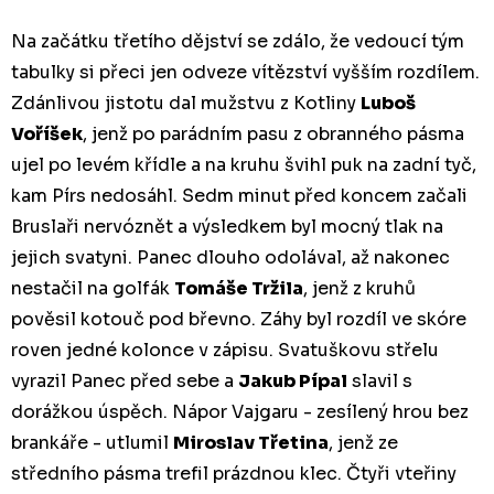
Na začátku třetího dějství se zdálo, že vedoucí tým
tabulky si přeci jen odveze vítězství vyšším rozdílem.
Zdánlivou jistotu dal mužstvu z Kotliny
Luboš
Voříšek
, jenž po parádním pasu z obranného pásma
ujel po levém křídle a na kruhu švihl puk na zadní tyč,
kam Pírs nedosáhl. Sedm minut před koncem začali
Bruslaři nervóznět a výsledkem byl mocný tlak na
jejich svatyni. Panec dlouho odolával, až nakonec
nestačil na golfák
Tomáše Tržila
, jenž z kruhů
pověsil kotouč pod břevno. Záhy byl rozdíl ve skóre
roven jedné kolonce v zápisu. Svatuškovu střelu
vyrazil Panec před sebe a
Jakub Pípal
slavil s
dorážkou úspěch. Nápor Vajgaru - zesílený hrou bez
brankáře - utlumil
Miroslav Třetina
, jenž ze
středního pásma trefil prázdnou klec. Čtyři vteřiny