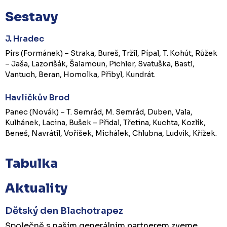
Sestavy
J. Hradec
Pírs (Formánek) – Straka, Bureš, Tržil, Pípal, T. Kohút, Růžek
– Jaša, Lazorišák, Šalamoun, Pichler, Svatuška, Bastl,
Vantuch, Beran, Homolka, Přibyl, Kundrát.
Havlíčkův Brod
Panec (Novák) – T. Semrád, M. Semrád, Duben, Vala,
Kulhánek, Lacina, Bušek – Přidal, Třetina, Kuchta, Kozlík,
Beneš, Navrátil, Voříšek, Michálek, Chlubna, Ludvík, Křížek.
Tabulka
Aktuality
Dětský den Blachotrapez
Společně s naším generálním partnerem zveme