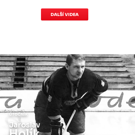
DALŠÍ VIDEA
ÚTOČNÍK
Jiří
Holík