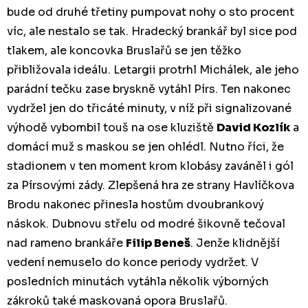
bude od druhé třetiny pumpovat nohy o sto procent
víc, ale nestalo se tak. Hradecký brankář byl sice pod
tlakem, ale koncovka Bruslařů se jen těžko
přibližovala ideálu. Letargii protrhl Michálek, ale jeho
parádní tečku zase bryskně vytáhl Pírs. Ten nakonec
vydržel jen do třicáté minuty, v níž při signalizované
výhodě vybombil touš na ose kluziště
David Kozlík
a
domácí muž s maskou se jen ohlédl. Nutno říci, že
stadionem v ten moment krom klobásy zaváněl i gól
za Pírsovými zády. Zlepšená hra ze strany Havlíčkova
Brodu nakonec přinesla hostům dvoubrankový
náskok. Dubnovu střelu od modré šikovně tečoval
nad rameno brankáře
Filip Beneš
. Jenže klidnější
vedení nemuselo do konce periody vydržet. V
posledních minutách vytáhla několik výborných
zákroků také maskovaná opora Bruslařů.