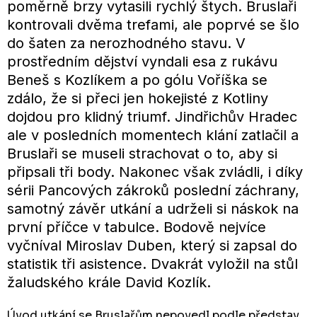
poměrně brzy vytasili rychlý štych. Bruslaři
kontrovali dvěma trefami, ale poprvé se šlo
do šaten za nerozhodného stavu. V
prostředním dějství vyndali esa z rukávu
Beneš s Kozlíkem a po gólu Voříška se
zdálo, že si přeci jen hokejisté z Kotliny
dojdou pro klidný triumf. Jindřichův Hradec
ale v posledních momentech klání zatlačil a
Bruslaři se museli strachovat o to, aby si
připsali tři body. Nakonec však zvládli, i díky
sérii Pancových zákroků poslední záchrany,
samotný závěr utkání a udrželi si náskok na
první příčce v tabulce. Bodově nejvíce
vyčníval Miroslav Duben, který si zapsal do
statistik tři asistence. Dvakrát vyložil na stůl
žaludského krále David Kozlík.
Úvod utkání se Bruslařům nepovedl podle představ.