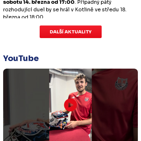
sobotu 14. března od 17:00
. Případný pátý
rozhodující duel by se hrál v Kotlině ve středu 18.
března od 18:00.
DALŠÍ AKTUALITY
Zápas dorostu je odložen
Čtvrtek 29. ledna |
Utkání dorostu v Šumperku,
které se mělo odehrát v pátek 30. ledna ve 14:15,
je
YouTube
odloženo!
Odehraje se v náhradním termínu, o
kterém se bude jednat.
Náhradní termín 32. kola
Úterý 27. ledna |
Utkání 32. kola v Písku
, které se
mělo původně odehrát 31. ledna, bylo z důvodu
marodky Králů
odloženo
. Kluby se domluvily na
náhradním termínu, Bruslaři se s Pískem utkají
venku
v pondělí 16. února od 18:00
.