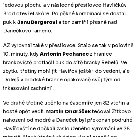
ledovou plochu a v následné přesilovce Havlíčkův
Brod otevřel skóre. Po pěkné kombinaci se dostal
puk k
Janu Bergerovi
a ten zamířil přesně nad
Danečkovo rameno.
AZ vyrovnal také v přesilovce. Stalo se tak v polovině
10. minuty, kdy
Antonín Pechanec
z hranice
brankoviště protlačil puk do sítě branky Rebelů. Ve
zbytku třetiny mohl jít Havířov ještě i do vedení, ale
Dolejš v brodské brance opakovaně svůj tým od
inkasování zachránil.
Ve druhé třetině uběhlo na časomíře jen 82 vteřin a
hosté opět vedli.
Martin Ondráček
tečoval Zítkovo
nahození od modré a Daneček byl překonán podruhé.
Havířovští se dočkali zaslouženého vyrovnání ve 28.