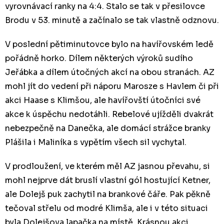
vyrovnávací ranky na 4:4. Stalo se tak v přesilovce
Brodu v 53. minutě a začínalo se tak vlastně odznovu.
V poslední pětiminutovce bylo na havířovském ledě
pořádně horko. Dílem některých výroků sudího
Jeřábka a dílem útočných akcí na obou stranách. AZ
mohl jít do vedení při náporu Marosze s Havlem či při
akci Haase s Klimšou, ale havířovští útočníci své
akce k úspěchu nedotáhli. Rebelové ujížděli dvakrát
nebezpečně na Danečka, ale domácí strážce branky
Plášila i Maliníka s vypětím všech sil vychytal.
V prodloužení, ve kterém měl AZ jasnou převahu, si
mohl nejprve dát bruslí vlastní gól hostující Ketner,
ale Dolejš puk zachytil na brankové čáře. Pak pěkně
tečoval střelu od modré Klimša, ale i v této situaci
byla Dolejšova lapačka na místě. Krásnou akci