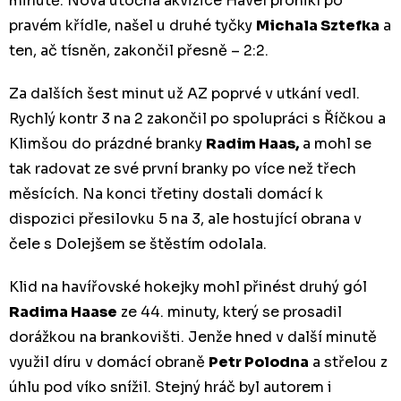
minutě. Nová útočná akvizice Havel pronikl po
pravém křídle, našel u druhé tyčky
Michala Sztefka
a
ten, ač tísněn, zakončil přesně – 2:2.
Za dalších šest minut už AZ poprvé v utkání vedl.
Rychlý kontr 3 na 2 zakončil po spolupráci s Říčkou a
Klimšou do prázdné branky
Radim Haas,
a mohl se
tak radovat ze své první branky po více než třech
měsících. Na konci třetiny dostali domácí k
dispozici přesilovku 5 na 3, ale hostující obrana v
čele s Dolejšem se štěstím odolala.
Klid na havířovské hokejky mohl přinést druhý gól
Radima Haase
ze 44. minuty, který se prosadil
dorážkou na brankovišti. Jenže hned v další minutě
využil díru v domácí obraně
Petr Polodna
a střelou z
úhlu pod víko snížil. Stejný hráč byl autorem i