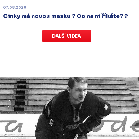
v Kotlině ve středu 26. listopadu od 18:00
.
07.08.2026
Cinky má novou masku ? Co na ni říkáte? ?
DALŠÍ VIDEA
ÚTOČNÍK