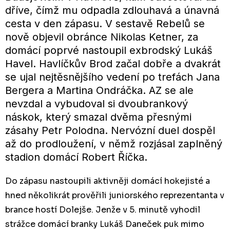
dříve, čímž mu odpadla zdlouhavá a únavná
cesta v den zápasu. V sestavě Rebelů se
nově objevil obránce Nikolas Ketner, za
domácí poprvé nastoupil exbrodský Lukáš
Havel. Havlíčkův Brod začal dobře a dvakrát
se ujal nejtěsnějšího vedení po trefách Jana
Bergera a Martina Ondráčka. AZ se ale
nevzdal a vybudoval si dvoubrankový
náskok, který smazal dvěma přesnými
zásahy Petr Polodna. Nervózní duel dospěl
až do prodloužení, v němž rozjásal zaplněný
stadion domácí Robert Říčka.
Do zápasu nastoupili aktivněji domácí hokejisté a
hned několikrát prověřili juniorského reprezentanta v
brance hostí Dolejše. Jenže v 5. minutě vyhodil
strážce domácí branky Lukáš Daneček puk mimo