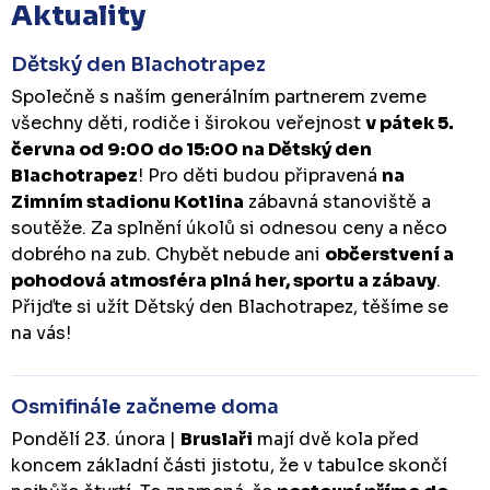
Aktuality
Dětský den Blachotrapez
Společně s naším generálním partnerem zveme
všechny děti, rodiče i širokou veřejnost
v pátek 5.
června od 9:00 do 15:00 na Dětský den
Blachotrapez
! Pro děti budou připravená
na
Zimním stadionu Kotlina
zábavná stanoviště a
soutěže. Za splnění úkolů si odnesou ceny a něco
dobrého na zub. Chybět nebude ani
občerstvení a
pohodová atmosféra plná her, sportu a zábavy
.
Přijďte si užít Dětský den Blachotrapez, těšíme se
na vás!
Osmifinále začneme doma
Pondělí 23. února |
Bruslaři
mají dvě kola před
koncem základní části jistotu, že v tabulce skončí