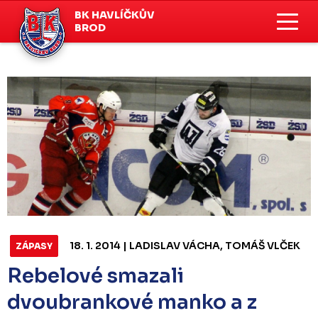
BK HAVLÍČKŮV
BROD
18. 1. 2014 | LADISLAV VÁCHA, TOMÁŠ VLČEK
ZÁPASY
Rebelové smazali
dvoubrankové manko a z