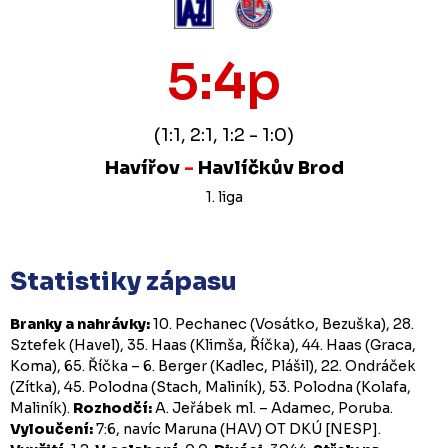
5:4p
(1:1, 2:1, 1:2 - 1:0)
Havířov
-
Havlíčkův Brod
1. liga
Statistiky zápasu
Branky a nahrávky:
10. Pechanec (Vosátko, Bezuška), 28.
Sztefek (Havel), 35. Haas (Klimša, Říčka), 44. Haas (Graca,
Koma), 65. Říčka – 6. Berger (Kadlec, Plášil), 22. Ondráček
(Zítka), 45. Polodna (Stach, Maliník), 53. Polodna (Kolafa,
Maliník).
Rozhodčí:
A. Jeřábek ml. – Adamec, Poruba.
Vyloučení:
7:6, navíc Maruna (HAV) OT DKÚ [NESP].