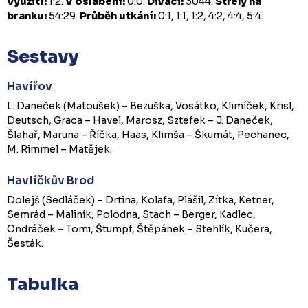
Využití:
1:2.
V oslabení:
0:0.
Diváci:
3044.
Střely na
branku:
54:29.
Průběh utkání:
0:1, 1:1, 1:2, 4:2, 4:4, 5:4.
Sestavy
Havířov
L. Daneček (Matoušek) – Bezuška, Vosátko, Klimíček, Krisl,
Deutsch, Graca – Havel, Marosz, Sztefek – J. Daneček,
Šlahař, Maruna – Říčka, Haas, Klimša – Škumát, Pechanec,
M. Rimmel – Matějek.
Havlíčkův Brod
Dolejš (Sedláček) – Drtina, Kolafa, Plášil, Zítka, Ketner,
Semrád – Maliník, Polodna, Stach – Berger, Kadlec,
Ondráček – Tomi, Štumpf, Štěpánek – Stehlík, Kučera,
Šesták.
Tabulka