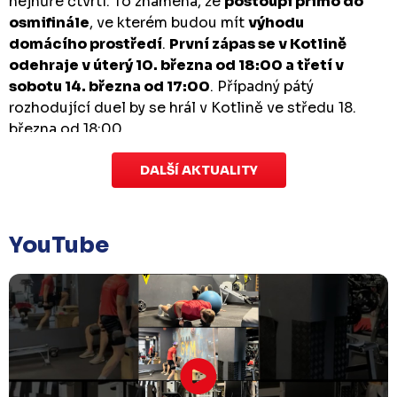
nejhůře čtvrtí. To znamená, že
postoupí přímo do
osmifinále
, ve kterém budou mít
výhodu
domácího prostředí
.
První zápas se v Kotlině
odehraje v úterý 10. března od 18:00 a třetí v
sobotu 14. března od 17:00
. Případný pátý
rozhodující duel by se hrál v Kotlině ve středu 18.
března od 18:00.
DALŠÍ AKTUALITY
Zápas dorostu je odložen
Čtvrtek 29. ledna |
Utkání dorostu v Šumperku,
které se mělo odehrát v pátek 30. ledna ve 14:15,
je
YouTube
odloženo!
Odehraje se v náhradním termínu, o
kterém se bude jednat.
Náhradní termín 32. kola
Úterý 27. ledna |
Utkání 32. kola v Písku
, které se
mělo původně odehrát 31. ledna, bylo z důvodu