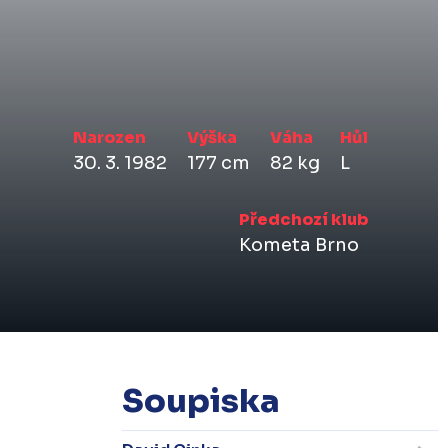
Narozen
Výška
Váha
Hůl
30. 3. 1982
177 cm
82 kg
L
Předchozí klub
Kometa Brno
Soupiska