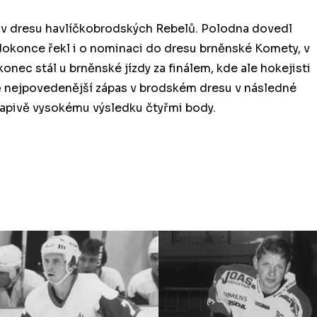
e v dresu havlíčkobrodských Rebelů. Polodna dovedl
 dokonce řekl i o nominaci do dresu brněnské Komety, v
konec stál u brněnské jízdy za finálem, kde ale hokejisti
 nejpovedenější zápas v brodském dresu v následné
vapivě vysokému výsledku čtyřmi body.