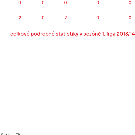
0
0
0
0
0
2
0
2
0
0
celkové podrobné statistiky v sezóně 1. liga 2013/14