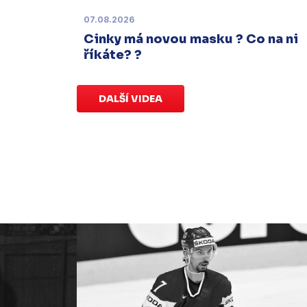
07.08.2026
Charitativní aukce
Cinky má novou masku ? Co na ni
Sobota 3. ledna | Vydražte si na
říkáte? ?
serveru
sportovniaukce.cz
dres
svého oblíbeného hráče a
přispějte
na pomoc předčasně narozeným
DALŠÍ VIDEA
dětem
.
Charitativní aukce
speciálních dresů končí v neděli 11.
ledna ve 20:00
.
Náhradní termín 15. kola
Úterý 18. listopadu |
Utkání 15. kola
proti Ústí nad Labem
, které se mělo
původně odehrát 15. listopadu, bylo z
důvodu marodky Slovanu
odloženo
.
Kluby se domluvily na náhradním
termínu, Bruslaři se s Ústím nad