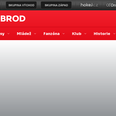
 BROD
asy
Mládež
Fanzóna
Klub
Historie