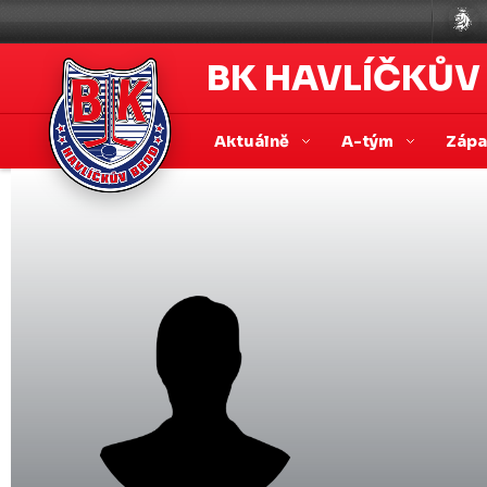
BK HAVLÍČKŮV
Aktuálně
A-tým
Záp