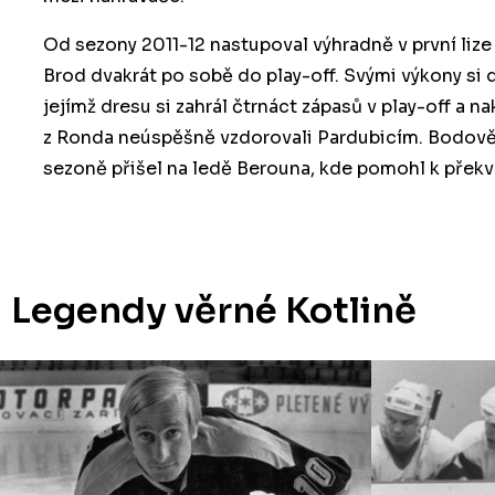
Od sezony 2011-12 nastupoval výhradně v první liz
Brod dvakrát po sobě do play-off. Svými výkony si
jejímž dresu si zahrál čtrnáct zápasů v play-off a na
z Ronda neúspěšně vzdorovali Pardubicím. Bodově
sezoně přišel na ledě Berouna, kde pomohl k přek
Legendy věrné Kotlině