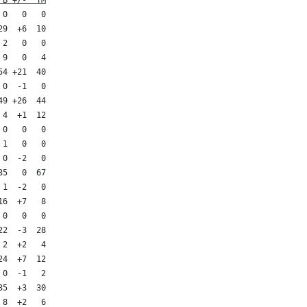
 B +/-  TM
0   0   0

9  +6  10

2   0   0

9   0   4

4 +21  40

0  -1   0

9 +26  44

4  +1  12

0   0   0

1   0   0

0  -2   0

5   0  67

1  -2   0

6  +7   8

0   0   0

2  -3  28

2  +2   4

4  +7  12

0  -1   2

5  +3  30

8  +2   6
