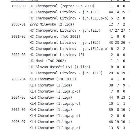
Sezóna   Klub                                    Z  G  A  
1999-00  HC Chemopetrol (Zepter Cup 2OOO)        1  0  0   
         HC Chemopetrol Litvínov - jun.(ELJ     44 14 15  2
         HC Chemopetrol Litvínov - jun.(ELJ,p-o) 5  2  0   
2000-01  ZVVZ Milevsko (2.liga)                 12  7  2   
         HC Chemopetrol Litvínov - jun.(ELJ)    47 27 27  5
2001-02  HC Chemopetrol (TsC 2001)               1  0  0   
         HC Chemopetrol Litvínov - jun.(ELJ)    43 23 26  4
         HC Chemopetrol Litvínov - jun.(ELJ,p-o) 6  2  2   
2002-03  HC Chemopetrol Litvínov (E)             2  0  0   
         HC Most (TsC 2002)                      1  1  0   
         HC Slovan Ústečtí Lvi (1.liga)          8  0  0   
         HC Chemopetrol Litvínov - jun. (ELJ)   29 16 19  3
2003-04  KLH Chomutov (TsC 2003)                 4  1  0   
         KLH Chomutov (1.liga)                  38  7  9  1
         KLH Chomutov (1.liga,p-o)               7  0  0   
2004-05  KLH Chomutov (1.liga)                  44  9 13  2
         KLH Chomutov (1.liga,p-o)              10  1  1   
2005-06  KLH Chomutov (1.liga)                  39  8 16  2
         KLH Chomutov (1.liga,p-o)               2  0  0   
2006-07  KLH Chomutov (1.liga)                  46 19 16  3
         KLH Chomutov (1.liga,p-o)              13  5  3   