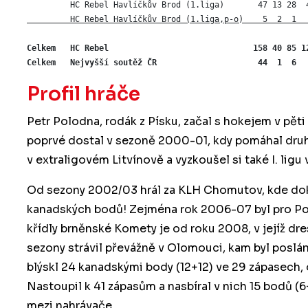
         HC Rebel Havlíčkův Brod (1.liga)       47 13 28  
         HC Rebel Havlíčkův Brod (1.liga,p-o)    5  2  1  
Celkem   HC Rebel                              158 40 85 12
Celkem   Nejvyšší soutěž ČR                     44  1  6  
Profil hráče
Petr Polodna, rodák z Písku, začal s hokejem v pět
poprvé dostal v sezoně 2000-01, kdy pomáhal druh
v extraligovém Litvínově a vyzkoušel si také I. ligu
Od sezony 2002/03 hrál za KLH Chomutov, kde dokáz
kanadských bodů! Zejména rok 2006-07 byl pro Pol
křídly brněnské Komety je od roku 2008, v jejíž dre
sezony strávil převážně v Olomouci, kam byl poslá
blýskl 24 kanadskými body (12+12) ve 29 zápasech, o
Nastoupil k 41 zápasům a nasbíral v nich 15 bodů (6+
mezi nahrávače.