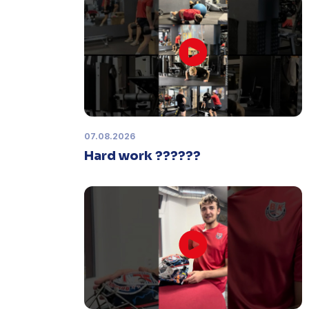
Zápas dorostu je odložen
Čtvrtek 29. ledna |
Utkání dorostu v
Šumperku,
které se mělo odehrát v
pátek 30. ledna ve 14:15,
je
odloženo!
Odehraje se v náhradním
termínu, o kterém se bude jednat.
07.08.2026
Hard work ??????
Náhradní termín 32. kola
Úterý 27. ledna |
Utkání 32. kola v
Písku
, které se mělo původně
odehrát 31. ledna, bylo z důvodu
marodky Králů
odloženo
. Kluby se
domluvily na náhradním termínu,
Bruslaři se s Pískem utkají venku
v
pondělí 16. února od 18:00
.