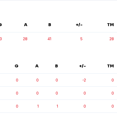
G
A
B
+/-
TM
3
28
41
5
28
G
A
B
+/-
TM
0
0
0
-2
0
0
0
0
0
0
0
1
1
0
0