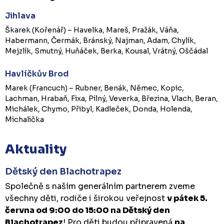
Jihlava
Škarek (Kořenář) – Havelka, Mareš, Pražák, Váňa,
Habermann, Čermák, Bránský, Najman, Adam, Chylík,
Mejzlík, Smutný, Huňáček, Berka, Kousal, Vrátný, Oščádal
Havlíčkův Brod
Marek (Francuch) – Rubner, Benák, Němec, Kopic,
Lachman, Hrabaň, Fixa, Pilný, Veverka, Březina, Vlach, Beran,
Michálek, Chymo, Přibyl, Kadleček, Donda, Holenda,
Michalička
Aktuality
Dětský den Blachotrapez
Společně s naším generálním partnerem zveme
všechny děti, rodiče i širokou veřejnost
v pátek 5.
června od 9:00 do 15:00 na Dětský den
Blachotrapez
! Pro děti budou připravená
na