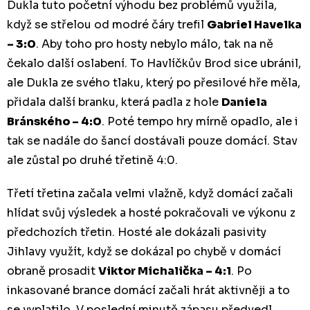
Dukla tuto početní výhodu bez problémů využila,
když se střelou od modré čáry trefil
Gabriel Havelka
– 3:0
. Aby toho pro hosty nebylo málo, tak na ně
čekalo další oslabení. To Havlíčkův Brod sice ubránil,
ale Dukla ze svého tlaku, který po přesilové hře měla,
přidala další branku, která padla z hole
Daniela
Bránského – 4:0
. Poté tempo hry mírně opadlo, ale i
tak se nadále do šancí dostávali pouze domácí. Stav
ale zůstal po druhé třetině 4:0.
Třetí třetina začala velmi vlažně, když domácí začali
hlídat svůj výsledek a hosté pokračovali ve výkonu z
předchozích třetin. Hosté ale dokázali pasivity
Jihlavy využít, když se dokázal po chybě v domácí
obraně prosadit
Viktor Michalička – 4:1
. Po
inkasované brance domácí začali hrát aktivněji a to
se vyplatilo. V poslední minutě zápasu předvedl