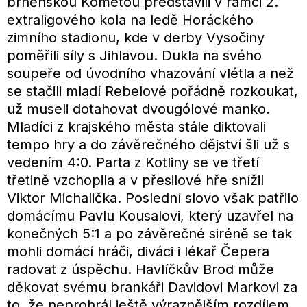
brněnskou Kometou představili v rámci 2.
extraligového kola na ledě Horáckého
zimního stadionu, kde v derby Vysočiny
poměřili síly s Jihlavou. Dukla na svého
soupeře od úvodního vhazování vlétla a než
se stačili mladí Rebelové pořádně rozkoukat,
už museli dotahovat dvougólové manko.
Mladíci z krajského města stále diktovali
tempo hry a do závěrečného dějství šli už s
vedením 4:0. Parta z Kotliny se ve třetí
třetině vzchopila a v přesilové hře snížil
Viktor Michalička. Poslední slovo však patřilo
domácímu Pavlu Kousalovi, který uzavřel na
konečných 5:1 a po závěrečné siréně se tak
mohli domácí hráči, diváci i lékař Čepera
radovat z úspěchu. Havlíčkův Brod může
děkovat svému brankáři Davidovi Markovi za
to, že neprohrál ještě výraznějším rozdílem.