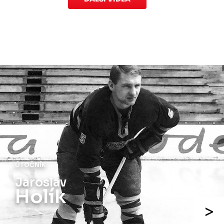
ÚTOČNÍK
Jiří
Holík