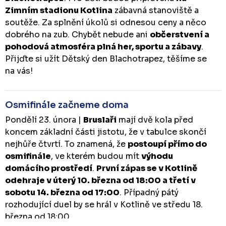
Zimním stadionu Kotlina
zábavná stanoviště a
soutěže. Za splnění úkolů si odnesou ceny a něco
dobrého na zub. Chybět nebude ani
občerstvení a
pohodová atmosféra plná her, sportu a zábavy
.
Přijďte si užít Dětský den Blachotrapez, těšíme se
na vás!
Osmifinále začneme doma
Pondělí 23. února |
Bruslaři
mají dvě kola před
koncem základní části jistotu, že v tabulce skončí
nejhůře čtvrtí. To znamená, že
postoupí přímo do
osmifinále
, ve kterém budou mít
výhodu
domácího prostředí
.
První zápas se v Kotlině
odehraje v úterý 10. března od 18:00 a třetí v
sobotu 14. března od 17:00
. Případný pátý
rozhodující duel by se hrál v Kotlině ve středu 18.
března od 18:00.