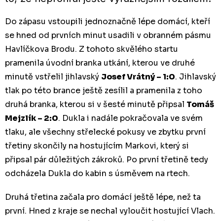
Do zápasu vstoupili jednoznačně lépe domácí, kteří
se hned od prvních minut usadili v obranném pásmu
Havlíčkova Brodu. Z tohoto skvělého startu
pramenila úvodní branka utkání, kterou ve druhé
minutě vstřelil jihlavský
Josef Vrátný – 1:0
. Jihlavský
tlak po této brance ještě zesílil a pramenila z toho
druhá branka, kterou si v šesté minutě připsal
Tomáš
Mejzlík – 2:0
. Dukla i nadále pokračovala ve svém
tlaku, ale všechny střelecké pokusy ve zbytku první
třetiny skončily na hostujícím Markovi, který si
připsal pár důležitých zákroků. Po první třetině tedy
odcházela Dukla do kabin s úsměvem na rtech.
Druhá třetina začala pro domácí ještě lépe, než ta
první. Hned z kraje se nechal vyloučit hostující Vlach.