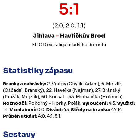
5:1
(2:0, 2:0, 1:1)
Jihlava
-
Havlíčkův Brod
ELIOD extraliga mladšího dorostu
Statistiky zápasu
Branky a nahrávky:
2. Vrátný (Chylík, Adam), 6. Mejzlík
(Oščádal, Bránský), 22. Havelka (Najman), 27. Bránský
(Pražák, Mejzlík), 60. Kousal – 53. Michalička (Holenda).
Rozhodčí:
Pokorný – Horký, Polák.
Vyloučení:
4:3.
Využití:
1:1.
V oslabení:
0:0.
Diváci:
43.
Střely na branku:
47:14.
Průběh utkání:
4:0, 4:1, 5:1.
Sestavy