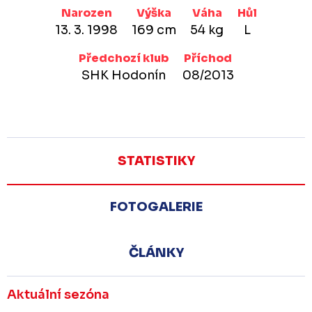
Narozen
Výška
Váha
Hůl
13. 3. 1998
169 cm
54 kg
L
Předchozí klub
Příchod
SHK Hodonín
08/2013
STATISTIKY
FOTOGALERIE
ČLÁNKY
Aktuální sezóna