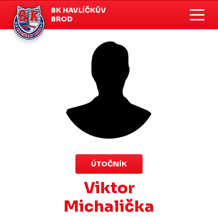
BK HAVLÍČKŮV
BROD
ÚTOČNÍK
Viktor
Michalička