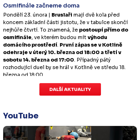
Osmifinále začneme doma
Pondělí 23. února |
Bruslaři
mají dvě kola před
koncem základní části jistotu, že v tabulce skončí
nejhůře čtvrtí. To znamená, že
postoupí přímo do
osmifinále
, ve kterém budou mít
výhodu
domácího prostředí
.
První zápas se v Kotlině
odehraje v úterý 10. března od 18:00 a třetí v
sobotu 14. března od 17:00
. Případný pátý
rozhodující duel by se hrál v Kotlině ve středu 18.
března od 18:00.
DALŠÍ AKTUALITY
Zápas dorostu je odložen
Čtvrtek 29. ledna |
Utkání dorostu v Šumperku,
které se mělo odehrát v pátek 30. ledna ve 14:15,
je
YouTube
odloženo!
Odehraje se v náhradním termínu, o
kterém se bude jednat.