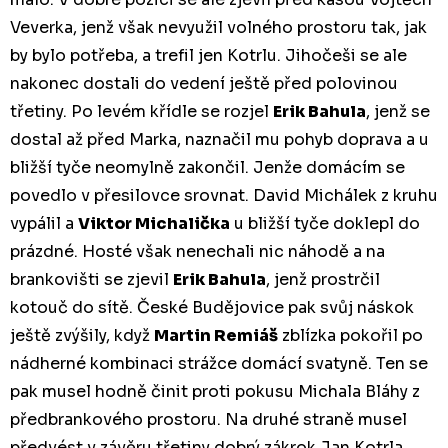
Veverka, jenž však nevyužil volného prostoru tak, jak
by bylo potřeba, a trefil jen Kotrlu. Jihočeši se ale
nakonec dostali do vedení ještě před polovinou
třetiny. Po levém křídle se rozjel
Erik Bahula
, jenž se
dostal až před Marka, naznačil mu pohyb doprava a u
bližší tyče neomylně zakončil. Jenže domácím se
povedlo v přesilovce srovnat. David Michálek z kruhu
vypálil a
Viktor Michalička
u bližší tyče doklepl do
prázdné. Hosté však nenechali nic náhodě a na
brankovišti se zjevil
Erik Bahula
, jenž prostrčil
kotouč do sítě. České Budějovice pak svůj náskok
ještě zvýšily, když
Martin Remiáš
zblízka pokořil po
nádherné kombinaci strážce domácí svatyně. Ten se
pak musel hodně činit proti pokusu Michala Bláhy z
předbrankového prostoru. Na druhé straně musel
předvést v závěru třetiny dobrý zákrok Jan Kotrla,