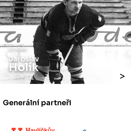
ÚTOČNÍK
Jiří
Holík
Generální partneři