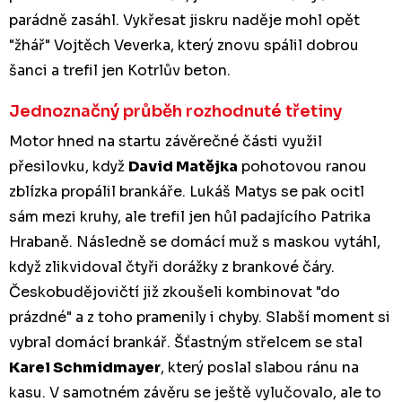
parádně zasáhl. Vykřesat jiskru naděje mohl opět
"žhář" Vojtěch Veverka, který znovu spálil dobrou
šanci a trefil jen Kotrlův beton.
Jednoznačný průběh rozhodnuté třetiny
Motor hned na startu závěrečné části využil
přesilovku, když
David Matějka
pohotovou ranou
zblízka propálil brankáře. Lukáš Matys se pak ocitl
sám mezi kruhy, ale trefil jen hůl padajícího Patrika
Hrabaně. Následně se domácí muž s maskou vytáhl,
když zlikvidoval čtyři dorážky z brankové čáry.
Českobudějovičtí již zkoušeli kombinovat "do
prázdné" a z toho pramenily i chyby. Slabší moment si
vybral domácí brankář. Šťastným střelcem se stal
Karel Schmidmayer
, který poslal slabou ránu na
kasu. V samotném závěru se ještě vylučovalo, ale to