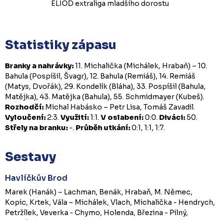
ELIOD extraliga mladšího dorostu
Statistiky zápasu
Branky a nahrávky:
11. Michalička (Michálek, Hrabaň) – 10.
Bahula (Pospíšil, Švagr), 12. Bahula (Remiáš), 14. Remiáš
(Matys, Dvořák), 29. Kondelík (Bláha), 33. Pospíšil (Bahula,
Matějka), 43. Matějka (Bahula), 55. Schmidmayer (Kubeš).
Rozhodčí:
Michal Habásko – Petr Lisa, Tomáš Zavadil.
Vyloučení:
2:3.
Využití:
1:1.
V oslabení:
0:0.
Diváci:
50.
Střely na branku:
-.
Průběh utkání:
0:1, 1:1, 1:7.
Sestavy
Havlíčkův Brod
Marek (Hanák) – Lachman, Benák, Hrabaň, M. Němec,
Kopic, Krtek, Vála – Michálek, Vlach, Michalička - Hendrych,
Petržílek, Veverka - Chymo, Holenda, Březina - Pilný,