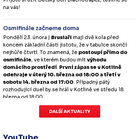
na vás!
Osmifinále začneme doma
Pondělí 23. února |
Bruslaři
mají dvě kola před
koncem základní části jistotu, že v tabulce skončí
nejhůře čtvrtí. To znamená, že
postoupí přímo do
osmifinále
, ve kterém budou mít
výhodu
domácího prostředí
.
První zápas se v Kotlině
odehraje v úterý 10. března od 18:00 a třetí v
sobotu 14. března od 17:00
. Případný pátý
rozhodující duel by se hrál v Kotlině ve středu 18.
března od 18:00.
DALŠÍ AKTUALITY
Zápas dorostu je odložen
Čtvrtek 29. ledna |
Utkání dorostu v Šumperku,
které se mělo odehrát v pátek 30. ledna ve 14:15,
je
YouTube