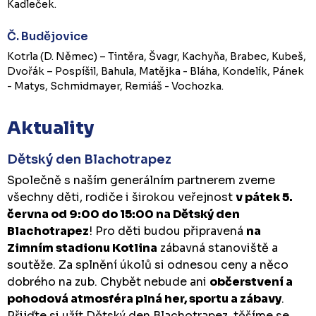
Kadleček.
Č. Budějovice
Kotrla (D. Němec) – Tintěra, Švagr, Kachyňa, Brabec, Kubeš,
Dvořák – Pospíšil, Bahula, Matějka - Bláha, Kondelík, Pánek
- Matys, Schmidmayer, Remiáš - Vochozka.
Aktuality
Dětský den Blachotrapez
Společně s naším generálním partnerem zveme
všechny děti, rodiče i širokou veřejnost
v pátek 5.
června od 9:00 do 15:00 na Dětský den
Blachotrapez
! Pro děti budou připravená
na
Zimním stadionu Kotlina
zábavná stanoviště a
soutěže. Za splnění úkolů si odnesou ceny a něco
dobrého na zub. Chybět nebude ani
občerstvení a
pohodová atmosféra plná her, sportu a zábavy
.
Přijďte si užít Dětský den Blachotrapez, těšíme se