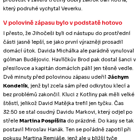
který podruhé vychytal Veverku.
V polovině zápasu bylo v podstatě hotovo
I přesto, že Jihočeši byli od nástupu do prostřední
části jasně lepší, se jako první výrazněji prosadil
domácí útok. Davida Michálka ale parádně vynuloval
gólman Budějovic. Havlíčkův Brod pak dostal šanci v
přesilovce a kapitán domácích pálil jen těsně vedle.
Dvě minuty před polovinou zápasu udeřil
Jáchym
Kondelík
, jenž byl zcela sám před odkrytou klecí a
bez problémů zakončil. Kluci z Kotliny pak měli velké
štěstí, jelikož David Matějka trefil jen tyčku. Čas
32:50 se stal osudný Davidu Markovi, který odjel po
střele
Martina Pospíšila
do prázdné. Do kasy se tak
postavil Miroslav Hanák. Ten se pořádně zapotil při
pokusu Martina Remiáše, jenž ale u bližší tyče