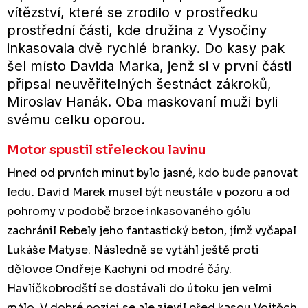
vítězství, které se zrodilo v prostředku
prostřední části, kde družina z Vysočiny
inkasovala dvě rychlé branky. Do kasy pak
šel místo Davida Marka, jenž si v první části
připsal neuvěřitelných šestnáct zákroků,
Miroslav Hanák. Oba maskovaní muži byli
svému celku oporou.
Motor spustil střeleckou lavinu
Hned od prvních minut bylo jasné, kdo bude panovat
ledu. David Marek musel být neustále v pozoru a od
pohromy v podobě brzce inkasovaného gólu
zachránil Rebely jeho fantastický beton, jímž vyčapal
Lukáše Matyse. Následně se vytáhl ještě proti
dělovce Ondřeje Kachyni od modré čáry.
Havlíčkobrodští se dostávali do útoku jen velmi
málo. V dobré pozici se ale zjevil před kasou Vojtěch