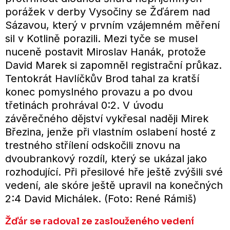
porážek v derby Vysočiny se Žďárem nad
Sázavou, který v prvním vzájemném měření
sil v Kotlině porazili. Mezi tyče se musel
nuceně postavit Miroslav Hanák, protože
David Marek si zapomněl registrační průkaz.
Tentokrát Havlíčkův Brod tahal za kratší
konec pomyslného provazu a po dvou
třetinách prohrával 0:2. V úvodu
závěrečného dějství vykřesal naději Mirek
Březina, jenže při vlastním oslabení hosté z
trestného střílení odskočili znovu na
dvoubrankový rozdíl, který se ukázal jako
rozhodující. Při přesilové hře ještě zvýšili své
vedení, ale skóre ještě upravil na konečných
2:4 David Michálek. (Foto: René Rámiš)
Žďár se radoval ze zaslouženého vedení