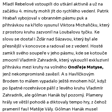
Mladí Rebelové vstoupili do utkání aktivně a už na
začátku 4. minuty mohli jít do rychlého vedení. Patrik
Hrabaň vybojoval v obranném pásmu puk a
přihrávkou na křídlo vysunul Viktora Michaličku, který
z prostoru kruhu zazvonil na Loubalovu tyčku. Ke
slovu se dostal i Žďár nad Sázavou, který byl ale
přesnější v koncovce a radoval se z vedení. Hosté
zamkli svého soupeře v jeho pásmu, kde se kotouče
zmocnil Vladimír Zahradník, který vykouzlil exkluzivní
přihrávku mezi kruhy na volného
Ondřeje Matyse,
jenž nekompromisně zavěsil. A s Havlíčkovým
Brodem to málem vypadalo ještě mnohem hůř, když
po špatné rozehrávce pálil z levého kruhu Vladimír
Zahradník, ale gólman Hanák byl pozorný. Plameny
hrály ve větší pohodě a diktovaly tempo hry, z čehož
pramenil faul Matěje Vály. Gólman Hanák musel