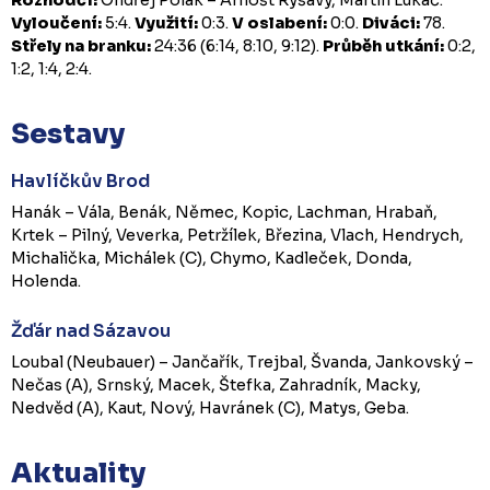
Vyloučení:
5:4.
Využití:
0:3.
V oslabení:
0:0.
Diváci:
78.
Střely na branku:
24:36 (6:14, 8:10, 9:12).
Průběh utkání:
0:2,
1:2, 1:4, 2:4.
Sestavy
Havlíčkův Brod
Hanák – Vála, Benák, Němec, Kopic, Lachman, Hrabaň,
Krtek – Pilný, Veverka, Petržílek, Březina, Vlach, Hendrych,
Michalička, Michálek (C), Chymo, Kadleček, Donda,
Holenda.
Žďár nad Sázavou
Loubal (Neubauer) – Jančařík, Trejbal, Švanda, Jankovský –
Nečas (A), Srnský, Macek, Štefka, Zahradník, Macky,
Nedvěd (A), Kaut, Nový, Havránek (C), Matys, Geba.
Aktuality