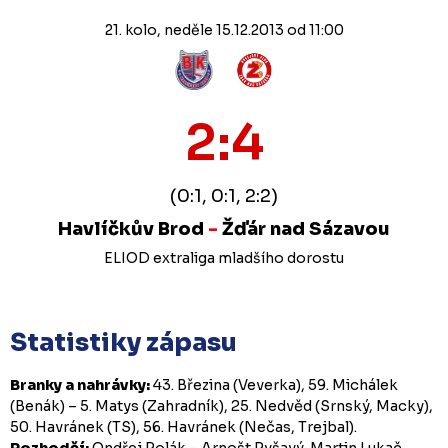
21. kolo, neděle 15.12.2013 od 11:00
2:4
(0:1, 0:1, 2:2)
Havlíčkův Brod
-
Žďár nad Sázavou
ELIOD extraliga mladšího dorostu
Statistiky zápasu
Branky a nahrávky:
43. Březina (Veverka), 59. Michálek
(Benák) – 5. Matys (Zahradník), 25. Nedvěd (Srnský, Macky),
50. Havránek (TS), 56. Havránek (Nečas, Trejbal).
Rozhodčí:
Ondřej Polák – Arnošt Ryšavý, Martin Lukač.