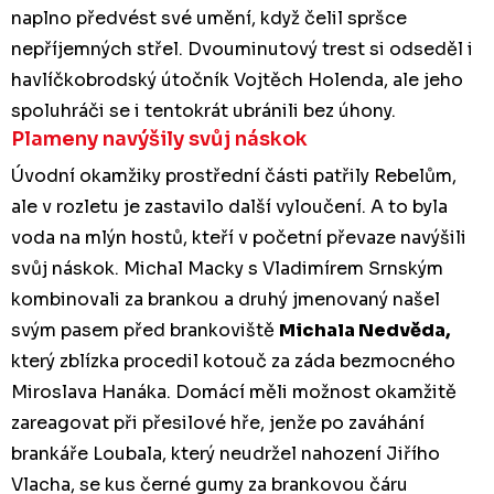
naplno předvést své umění, když čelil spršce
nepříjemných střel. Dvouminutový trest si odseděl i
havlíčkobrodský útočník Vojtěch Holenda, ale jeho
spoluhráči se i tentokrát ubránili bez úhony.
Plameny navýšily svůj náskok
Úvodní okamžiky prostřední části patřily Rebelům,
ale v rozletu je zastavilo další vyloučení. A to byla
voda na mlýn hostů, kteří v početní převaze navýšili
svůj náskok. Michal Macky s Vladimírem Srnským
kombinovali za brankou a druhý jmenovaný našel
svým pasem před brankoviště
Michala Nedvěda,
který zblízka procedil kotouč za záda bezmocného
Miroslava Hanáka. Domácí měli možnost okamžitě
zareagovat při přesilové hře, jenže po zaváhání
brankáře Loubala, který neudržel nahození Jiřího
Vlacha, se kus černé gumy za brankovou čáru