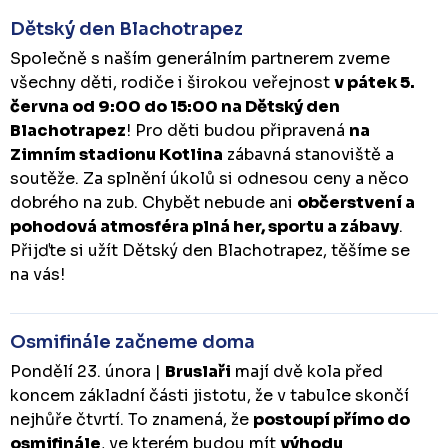
Dětský den Blachotrapez
Společně s naším generálním partnerem zveme
všechny děti, rodiče i širokou veřejnost
v pátek 5.
června od 9:00 do 15:00 na Dětský den
Blachotrapez
! Pro děti budou připravená
na
Zimním stadionu Kotlina
zábavná stanoviště a
soutěže. Za splnění úkolů si odnesou ceny a něco
dobrého na zub. Chybět nebude ani
občerstvení a
pohodová atmosféra plná her, sportu a zábavy
.
Přijďte si užít Dětský den Blachotrapez, těšíme se
na vás!
Osmifinále začneme doma
Pondělí 23. února |
Bruslaři
mají dvě kola před
koncem základní části jistotu, že v tabulce skončí
nejhůře čtvrtí. To znamená, že
postoupí přímo do
osmifinále
, ve kterém budou mít
výhodu