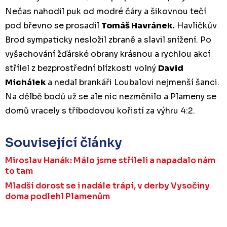
Nečas nahodil puk od modré čáry a šikovnou tečí
pod břevno se prosadil
Tomáš Havránek.
Havlíčkův
Brod sympaticky nesložil zbraně a slavil snížení. Po
vyšachování žďárské obrany krásnou a rychlou akcí
střílel z bezprostřední blízkosti volný
David
Michálek
a nedal brankáři Loubalovi nejmenší šanci.
Na dělbě bodů už se ale nic nezměnilo a Plameny se
domů vracely s tříbodovou kořistí za výhru 4:2.
Související články
Miroslav Hanák: Málo jsme stříleli a napadalo nám
to tam
Mladší dorost se i nadále trápí, v derby Vysočiny
doma podlehl Plamenům