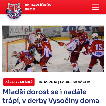
BK HAVLÍČKŮV
BROD
15. 12. 2013 | LADISLAV VÁCHA
ZÁPASY - MLÁDEŽ
Mladší dorost se i nadále
trápí, v derby Vysočiny doma