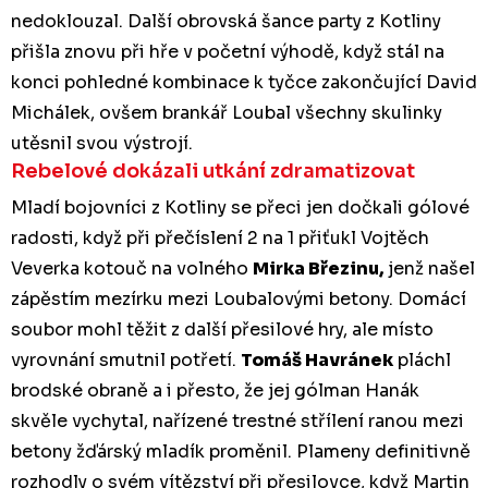
nedoklouzal. Další obrovská šance party z Kotliny
přišla znovu při hře v početní výhodě, když stál na
konci pohledné kombinace k tyčce zakončující David
Michálek, ovšem brankář Loubal všechny skulinky
utěsnil svou výstrojí.
Rebelové dokázali utkání zdramatizovat
Mladí bojovníci z Kotliny se přeci jen dočkali gólové
radosti, když při přečíslení 2 na 1 přiťukl Vojtěch
Veverka kotouč na volného
Mirka Březinu,
jenž našel
zápěstím mezírku mezi Loubalovými betony. Domácí
soubor mohl těžit z další přesilové hry, ale místo
vyrovnání smutnil potřetí.
Tomáš Havránek
pláchl
brodské obraně a i přesto, že jej gólman Hanák
skvěle vychytal, nařízené trestné střílení ranou mezi
betony žďárský mladík proměnil. Plameny definitivně
rozhodly o svém vítězství při přesilovce, když Martin