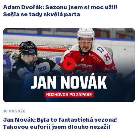
Sobota 3. ledna | Vydražte si na serveru
Adam Dvořák: Sezonu jsem si moc užil!
sportovniaukce.cz
dres svého oblíbeného hráče a
Sešla se tady skvělá parta
přispějte na pomoc předčasně narozeným
dětem
.
Charitativní aukce speciálních dresů
končí v neděli 11. ledna ve 20:00
.
Náhradní termín 15. kola
Úterý 18. listopadu |
Utkání 15. kola proti Ústí nad
Labem
, které se mělo původně odehrát 15.
listopadu, bylo z důvodu marodky Slovanu
odloženo
. Kluby se domluvily na náhradním
termínu, Bruslaři se s Ústím nad Labem utkají doma
v Kotlině ve středu 26. listopadu od 18:00
.
16.04.2026
Jan Novák: Byla to fantastická sezona!
Takovou euforii jsem dlouho nezažil