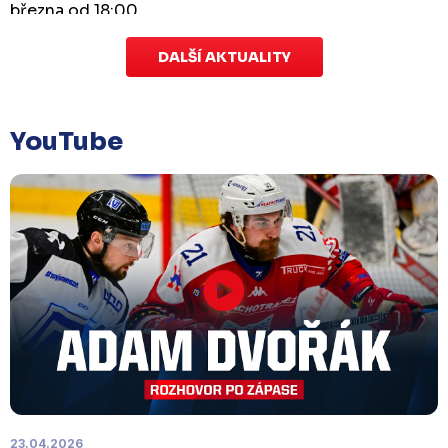
března od 18:00.
DALŠÍ AKTUALITY
Zápas dorostu je odložen
Čtvrtek 29. ledna |
Utkání dorostu v Šumperku,
které se mělo odehrát v pátek 30. ledna ve 14:15,
je
YouTube
odloženo!
Odehraje se v náhradním termínu, o
kterém se bude jednat.
Náhradní termín 32. kola
Úterý 27. ledna |
Utkání 32. kola v Písku
, které se
mělo původně odehrát 31. ledna, bylo z důvodu
marodky Králů
odloženo
. Kluby se domluvily na
náhradním termínu, Bruslaři se s Pískem utkají
venku
v pondělí 16. února od 18:00
.
Charitativní aukce
23.04.2026