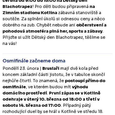
června od 9:00 do 15:00 na Dětský den
Blachotrapez
! Pro děti budou připravená
na
Zimním stadionu Kotlina
zábavná stanoviště a
soutěže. Za splnění úkolů si odnesou ceny a něco
dobrého na zub. Chybět nebude ani
občerstvení a
pohodová atmosféra plná her, sportu a zábavy
.
Přijďte si užít Dětský den Blachotrapez, těšíme se
na vás!
Osmifinále začneme doma
Pondělí 23. února |
Bruslaři
mají dvě kola před
koncem základní části jistotu, že v tabulce skončí
nejhůře čtvrtí. To znamená, že
postoupí přímo do
osmifinále
, ve kterém budou mít
výhodu
domácího prostředí
.
První zápas se v Kotlině
odehraje v úterý 10. března od 18:00 a třetí v
sobotu 14. března od 17:00
. Případný pátý
rozhodující duel by se hrál v Kotlině ve středu 18.