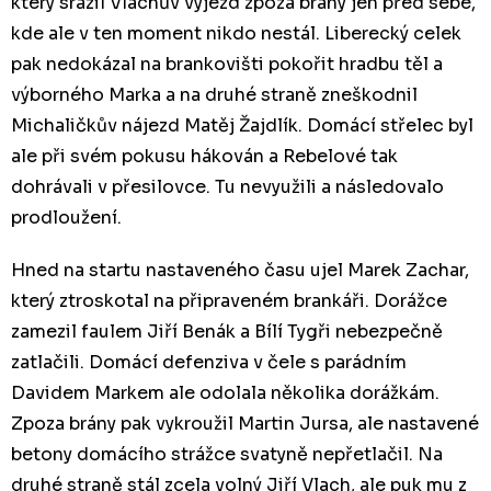
který srazil Vlachův výjezd zpoza brány jen před sebe,
kde ale v ten moment nikdo nestál. Liberecký celek
pak nedokázal na brankovišti pokořit hradbu těl a
výborného Marka a na druhé straně zneškodnil
Michaličkův nájezd Matěj Žajdlík. Domácí střelec byl
ale při svém pokusu hákován a Rebelové tak
dohrávali v přesilovce. Tu nevyužili a následovalo
prodloužení.
Hned na startu nastaveného času ujel Marek Zachar,
který ztroskotal na připraveném brankáři. Dorážce
zamezil faulem Jiří Benák a Bílí Tygři nebezpečně
zatlačili. Domácí defenziva v čele s parádním
Davidem Markem ale odolala několika dorážkám.
Zpoza brány pak vykroužil Martin Jursa, ale nastavené
betony domácího strážce svatyně nepřetlačil. Na
druhé straně stál zcela volný Jiří Vlach, ale puk mu z