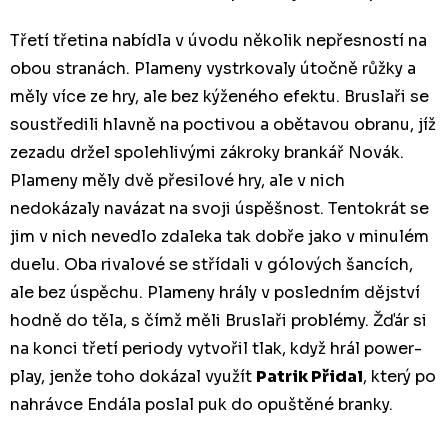
Třetí třetina nabídla v úvodu několik nepřesností na
obou stranách. Plameny vystrkovaly útočně růžky a
měly více ze hry, ale bez kýženého efektu. Bruslaři se
soustředili hlavně na poctivou a obětavou obranu, jíž
zezadu držel spolehlivými zákroky brankář Novák.
Plameny měly dvě přesilové hry, ale v nich
nedokázaly navázat na svoji úspěšnost. Tentokrát se
jim v nich nevedlo zdaleka tak dobře jako v minulém
duelu. Oba rivalové se střídali v gólových šancích,
ale bez úspěchu. Plameny hrály v posledním dějství
hodně do těla, s čímž měli Bruslaři problémy. Žďár si
na konci třetí periody vytvořil tlak, když hrál power-
play, jenže toho dokázal využít
Patrik Přidal
, který po
nahrávce Endála poslal puk do opuštěné branky.