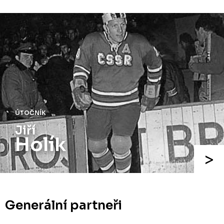
ÚTOČNÍK
Jiří
Holík
Generální partneři