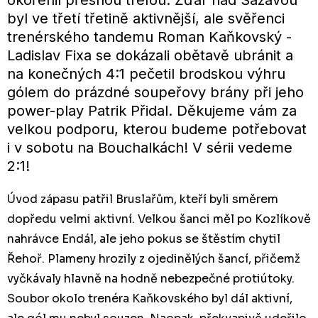
byl ve třetí třetině aktivnější, ale svěřenci
trenérského tandemu Roman Kaňkovský -
Ladislav Fixa se dokázali obětavě ubránit a
na konečných 4:1 pečetil brodskou výhru
gólem do prázdné soupeřovy brány při jeho
power-play Patrik Přidal. Děkujeme vám za
velkou podporu, kterou budeme potřebovat
i v sobotu na Bouchalkách! V sérii vedeme
2:1!
Úvod zápasu patřil Bruslařům, kteří byli směrem
dopředu velmi aktivní. Velkou šanci měl po Kozlíkově
nahrávce Endál, ale jeho pokus se štěstím chytil
Řehoř. Plameny hrozily z ojedinělých šancí, přičemž
vyčkávaly hlavně na hodně nebezpečné protiútoky.
Soubor okolo trenéra Kaňkovského byl dál aktivní,