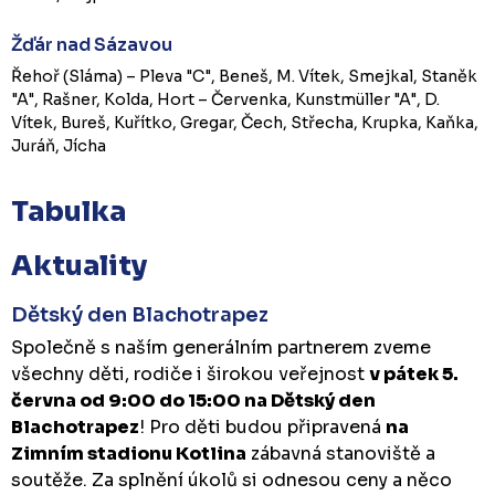
Žďár nad Sázavou
Řehoř (Sláma) – Pleva "C", Beneš, M. Vítek, Smejkal, Staněk
"A", Rašner, Kolda, Hort – Červenka, Kunstmüller "A", D.
Vítek, Bureš, Kuřítko, Gregar, Čech, Střecha, Krupka, Kaňka,
Juráň, Jícha
Tabulka
Aktuality
Dětský den Blachotrapez
Společně s naším generálním partnerem zveme
všechny děti, rodiče i širokou veřejnost
v pátek 5.
června od 9:00 do 15:00 na Dětský den
Blachotrapez
! Pro děti budou připravená
na
Zimním stadionu Kotlina
zábavná stanoviště a
soutěže. Za splnění úkolů si odnesou ceny a něco