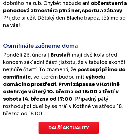
dobrého na zub. Chybět nebude ani
občerstvení a
pohodová atmosféra plná her, sportu a zábavy
.
Přijďte si užít Dětský den Blachotrapez, těšíme se
na vás!
Osmifinále začneme doma
Pondělí 23. února |
Bruslaři
mají dvě kola před
koncem základní části jistotu, že v tabulce skončí
nejhůře čtvrtí. To znamená, že
postoupí přímo do
osmifinále
, ve kterém budou mít
výhodu
domácího prostředí
.
První zápas se v Kotlině
odehraje v úterý 10. března od 18:00 a třetí v
sobotu 14. března od 17:00
. Případný pátý
rozhodující duel by se hrál v Kotlině ve středu 18.
března od 18:00.
DALŠÍ AKTUALITY
Zápas dorostu je odložen