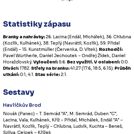
Statistiky zápasu
Branky a nahrávky:
26. Lacina (Endál, Michálek), 36. Chlubna
(Kozlík, Kulhánek), 38. Teplý (Navrátil, Kozlík), 59. Přidal
(Endál) – 15. Kunstmüller (Červenka, D. Vítek).
Rozhodčí:
Pavel Würtherle, Daniel Jechoutek – Ondřej Žídek, Daniel
Horažďovský.
Vyloučení:
5:6.
Bez využití.
V oslabení:
0:0.
Diváci:
1782.
Střely na branku:
41:27 (17:6, 18:5, 6:15).
Průběh
utkání:
0:1, 4:1.
Stav série:
2:1.
Sestavy
Havlíčkův Brod
Novák (Panec) – T. Semrád "A", M. Semrád, Duben "C",
Lacina, Vala, Kulhánek, Kříž – Přidal, Michálek, Endál "A" –
Navrátil, Kozlík, Teplý – Chlubna, Ludvík, Kuchta – Beneš,
Szilva, Cejpek – Křížek