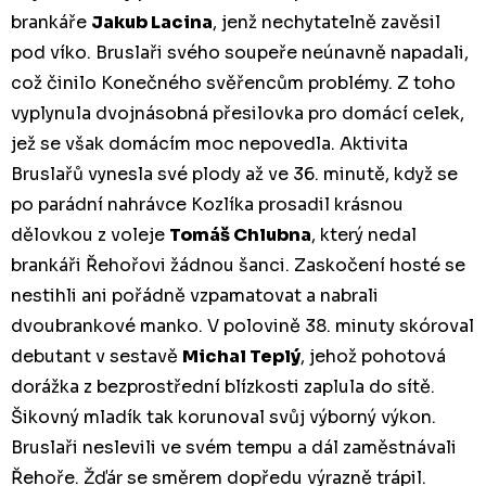
brankáře
Jakub Lacina
, jenž nechytatelně zavěsil
pod víko. Bruslaři svého soupeře neúnavně napadali,
což činilo Konečného svěřencům problémy. Z toho
vyplynula dvojnásobná přesilovka pro domácí celek,
jež se však domácím moc nepovedla. Aktivita
Bruslařů vynesla své plody až ve 36. minutě, když se
po parádní nahrávce Kozlíka prosadil krásnou
dělovkou z voleje
Tomáš Chlubna
, který nedal
brankáři Řehořovi žádnou šanci. Zaskočení hosté se
nestihli ani pořádně vzpamatovat a nabrali
dvoubrankové manko. V polovině 38. minuty skóroval
debutant v sestavě
Michal Teplý
, jehož pohotová
dorážka z bezprostřední blízkosti zaplula do sítě.
Šikovný mladík tak korunoval svůj výborný výkon.
Bruslaři neslevili ve svém tempu a dál zaměstnávali
Řehoře. Žďár se směrem dopředu výrazně trápil.