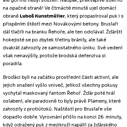
ale gól mu nebyl souzen. Naopak, překvapivě udeřilo
na opačné straně! Ve čtrnácté minutě ujel domácí
obraně
Luboš Kunstmüller
, který propasíroval puk i s
přispěním štěstí mezi Novákovými betony. Bruslaři
dál tlačili na branku Řehoře, ale ten odolával. Žďárští
hokejisté se po zbytek třetiny bránily, ale také
dvakrát zahrozily ze samostatného úniku. Své vedení
však nenavýšily, protože brodská defenziva si
poradila.
Broďáci byli na začátku prostřední části aktivní, ale
jejich snažení vyšlo vniveč, jelikož všechny pokusy
vychytal maskovaný fantom Řehoř. Žďár poté hrál
oslabení, ale paradoxně to byly právě Plameny, které
zahrozily z protiútoků. Naštěstí pro Bruslaře vše
dopadlo dobře. Vyrovnání přišlo na konci 26. minuty,
když odražený puk z mezikruží napálil za žďárského