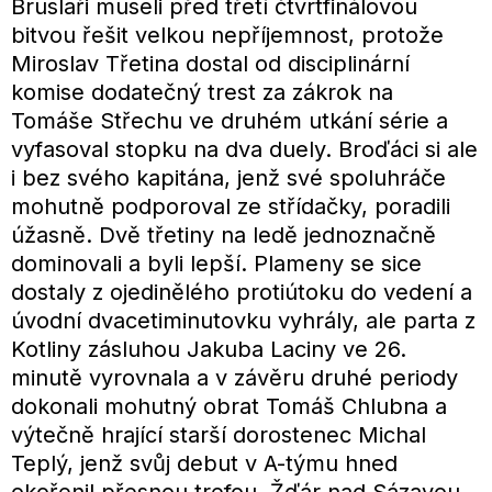
Bruslaři museli před třetí čtvrtfinálovou
bitvou řešit velkou nepříjemnost, protože
Miroslav Třetina dostal od disciplinární
komise dodatečný trest za zákrok na
Tomáše Střechu ve druhém utkání série a
vyfasoval stopku na dva duely. Broďáci si ale
i bez svého kapitána, jenž své spoluhráče
mohutně podporoval ze střídačky, poradili
úžasně. Dvě třetiny na ledě jednoznačně
dominovali a byli lepší. Plameny se sice
dostaly z ojedinělého protiútoku do vedení a
úvodní dvacetiminutovku vyhrály, ale parta z
Kotliny zásluhou Jakuba Laciny ve 26.
minutě vyrovnala a v závěru druhé periody
dokonali mohutný obrat Tomáš Chlubna a
výtečně hrající starší dorostenec Michal
Teplý, jenž svůj debut v A-týmu hned
okořenil přesnou trefou. Žďár nad Sázavou