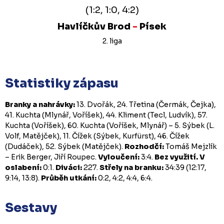
(1:2, 1:0, 4:2)
Havlíčkův Brod
-
Písek
2. liga
Statistiky zápasu
Branky a nahrávky:
13. Dvořák, 24. Třetina (Čermák, Čejka),
41. Kuchta (Mlynář, Voříšek), 44. Kliment (Tecl, Ludvík), 57.
Kuchta (Voříšek), 60. Kuchta (Voříšek, Mlynář) – 5. Sýbek (L.
Volf, Matějček), 11. Čížek (Sýbek, Kurfürst), 46. Čížek
(Dudáček), 52. Sýbek (Matějček).
Rozhodčí:
Tomáš Mejzlík
– Erik Berger, Jiří Roupec.
Vyloučení:
3:4.
Bez využití.
V
oslabení:
0:1.
Diváci:
227.
Střely na branku:
34:39 (12:17,
9:14, 13:8).
Průběh utkání:
0:2, 4:2, 4:4, 6:4.
Sestavy