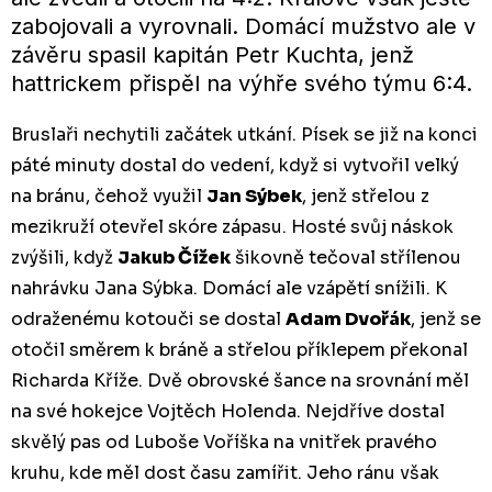
zabojovali a vyrovnali. Domácí mužstvo ale v
závěru spasil kapitán Petr Kuchta, jenž
hattrickem přispěl na výhře svého týmu 6:4.
Bruslaři nechytili začátek utkání. Písek se již na konci
páté minuty dostal do vedení, když si vytvořil velký
na bránu, čehož využil
Jan Sýbek
, jenž střelou z
mezikruží otevřel skóre zápasu. Hosté svůj náskok
zvýšili, když
Jakub Čížek
šikovně tečoval střílenou
nahrávku Jana Sýbka. Domácí ale vzápětí snížili. K
odraženému kotouči se dostal
Adam Dvořák
, jenž se
otočil směrem k bráně a střelou příklepem překonal
Richarda Kříže. Dvě obrovské šance na srovnání měl
na své hokejce Vojtěch Holenda. Nejdříve dostal
skvělý pas od Luboše Voříška na vnitřek pravého
kruhu, kde měl dost času zamířit. Jeho ránu však