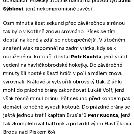
domácích. Písecký útočník nahrál na pravou tyč
Janu
Sýbkovi
, jenž nekompromisně zavěsil.
Osm minut a šest sekund před závěrečnou sirénou
tak bylo v Kotlině znovu srovnáno. Písek se tím
dostal na koně a zdál se nebezpečnější. V útočném
snažení však zapomněl na zadní vrátka, kdy se k
odraženému kotouči dostal
Petr Kuchta
, jenž vrátil
vedení na havlíčkobrodské hokejky. Do závěrečné
minuty šli hosté s šesti hráči v poli a málem znovu
vyrovnali. Králové si vytvořili obrovský tlak. Z úhlu
mohl do prázdné brány zakončovat Lukáš Volf, jenž
však těsně minul bránu. Pět sekund před koncem pak
domácí konečně vyvezli kotouč. Do prázdné brány se
ještě jednou trefil kapitán Bruslařů
Petr Kuchta
, jenž
tak zkompletovat hattrick a potvrdil výhru Havlíčkova
Brodu nad Pískem 6:4.