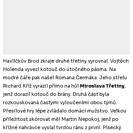
Havlíčkův Brod zkraje druhé třetiny vyrovnal. Vojtěch
Holenda vyvezl kotouč do útočného pásma. Na
modré čáře pak našel Romana Čermáka. Jeho střelu
Richard Kříž vyrazil přímo na hůl
Miroslava Třetiny
,
jenž dorazil kotouč do brány. Druhá část byla
rozkouskovaná častými vyloučeními obou týmů.
Přesilové hry lépe zvládalo domácí mužstvo. Velkou
příležitost skórovat měl Martin Nepokoj, jenž po
křížné nahrávce vyslal tvrdou ránu z první. Písecký