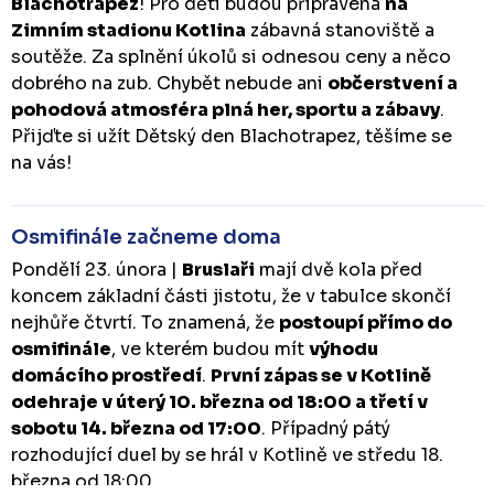
Blachotrapez
! Pro děti budou připravená
na
Zimním stadionu Kotlina
zábavná stanoviště a
soutěže. Za splnění úkolů si odnesou ceny a něco
dobrého na zub. Chybět nebude ani
občerstvení a
pohodová atmosféra plná her, sportu a zábavy
.
Přijďte si užít Dětský den Blachotrapez, těšíme se
na vás!
Osmifinále začneme doma
Pondělí 23. února |
Bruslaři
mají dvě kola před
koncem základní části jistotu, že v tabulce skončí
nejhůře čtvrtí. To znamená, že
postoupí přímo do
osmifinále
, ve kterém budou mít
výhodu
domácího prostředí
.
První zápas se v Kotlině
odehraje v úterý 10. března od 18:00 a třetí v
sobotu 14. března od 17:00
. Případný pátý
rozhodující duel by se hrál v Kotlině ve středu 18.
března od 18:00.