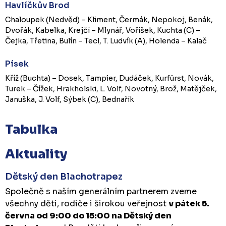
Havlíčkův Brod
Chaloupek (Nedvěd) – Kliment, Čermák, Nepokoj, Benák,
Dvořák, Kabelka, Krejčí – Mlynář, Voříšek, Kuchta (C) –
Čejka, Třetina, Bulín – Tecl, T. Ludvík (A), Holenda – Kalač
Písek
Kříž (Buchta) – Dosek, Tampier, Dudáček, Kurfürst, Novák,
Turek – Čížek, Hrakholski, L. Volf, Novotný, Brož, Matějček,
Januška, J. Volf, Sýbek (C), Bednařík
Tabulka
Aktuality
Dětský den Blachotrapez
Společně s naším generálním partnerem zveme
všechny děti, rodiče i širokou veřejnost
v pátek 5.
června od 9:00 do 15:00 na Dětský den