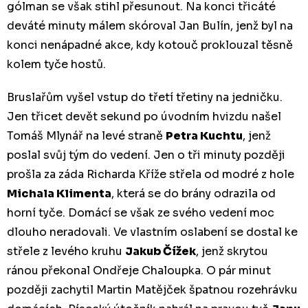
gólman se však stihl přesunout. Na konci třicáté
deváté minuty málem skóroval Jan Bulín, jenž byl na
konci nenápadné akce, kdy kotouč proklouzal těsně
kolem tyče hostů.
Bruslařům vyšel vstup do třetí třetiny na jedničku.
Jen třicet devět sekund po úvodním hvizdu našel
Tomáš Mlynář na levé straně
Petra Kuchtu
, jenž
poslal svůj tým do vedení. Jen o tři minuty později
prošla za záda Richarda Kříže střela od modré z hole
Michala Klimenta
, která se do brány odrazila od
horní tyče. Domácí se však ze svého vedení moc
dlouho neradovali. Ve vlastním oslabení se dostal ke
střele z levého kruhu
Jakub Čížek
, jenž skrytou
ránou překonal Ondřeje Chaloupka. O pár minut
později zachytil Martin Matějček špatnou rozehrávku