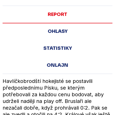
REPORT
OHLASY
STATISTIKY
ONLAJN
Havlíčkobrodští hokejisté se postavili
předposlednímu Písku, se kterým
potřebovali za každou cenu bodovat, aby
udrželi naději na play off. Bruslaři ale
nezačali dobře, když prohrávali 0:2. Pak se
ale zvedli a otočili na 4:2. Králové však ještě