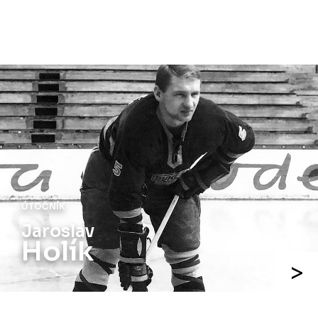
ÚTOČNÍK
Jiří
Holík