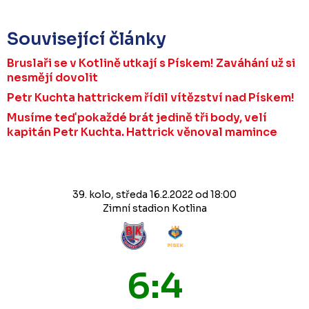
Související články
Bruslaři se v Kotlině utkají s Pískem! Zaváhání už si
nesmějí dovolit
Petr Kuchta hattrickem řídil vítězství nad Pískem!
Musíme teď pokaždé brát jedině tři body, velí
kapitán Petr Kuchta. Hattrick věnoval mamince
39. kolo, středa 16.2.2022 od 18:00
Zimní stadion Kotlina
6:4