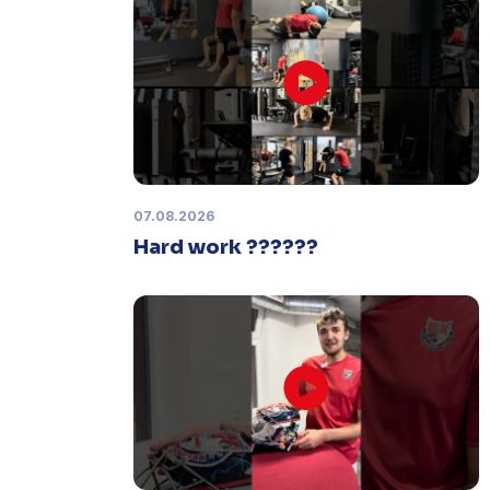
Zápas dorostu je odložen
Čtvrtek 29. ledna |
Utkání dorostu v
Šumperku,
které se mělo odehrát v
pátek 30. ledna ve 14:15,
je
odloženo!
Odehraje se v náhradním
termínu, o kterém se bude jednat.
07.08.2026
Hard work ??????
Náhradní termín 32. kola
Úterý 27. ledna |
Utkání 32. kola v
Písku
, které se mělo původně
odehrát 31. ledna, bylo z důvodu
marodky Králů
odloženo
. Kluby se
domluvily na náhradním termínu,
Bruslaři se s Pískem utkají venku
v
pondělí 16. února od 18:00
.