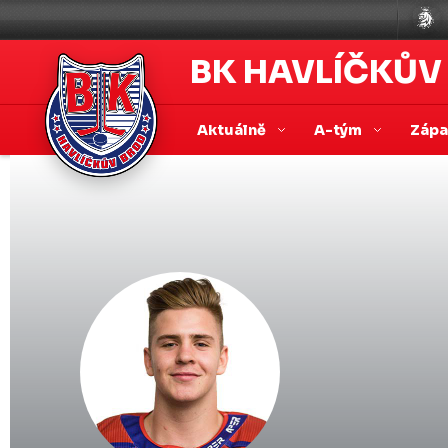
BK HAVLÍČKŮV
Aktuálně
A-tým
Záp