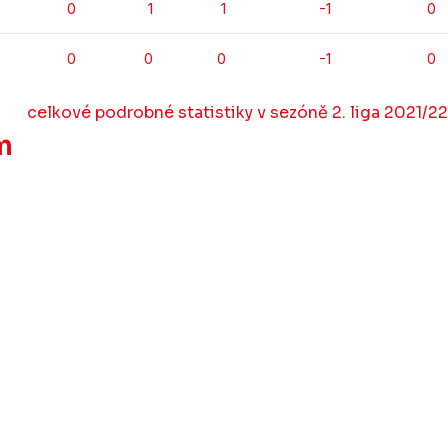
0
1
1
-1
0
0
0
0
-1
0
celkové podrobné statistiky v sezóně 2. liga 2021/22
m