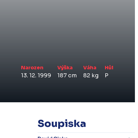
Narozen
Výška
Váha
Hůl
13. 12. 1999
187 cm
82 kg
P
Soupiska