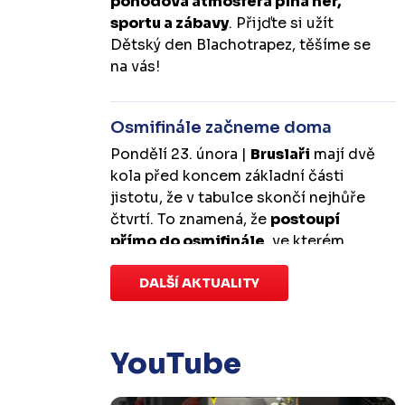
pohodová atmosféra plná her,
sportu a zábavy
. Přijďte si užít
Dětský den Blachotrapez, těšíme se
na vás!
Osmifinále začneme doma
Pondělí 23. února |
Bruslaři
mají dvě
kola před koncem základní části
jistotu, že v tabulce skončí nejhůře
čtvrtí. To znamená, že
postoupí
přímo do osmifinále
, ve kterém
budou mít
výhodu domácího
prostředí
DALŠÍ AKTUALITY
.
První zápas se v Kotlině
odehraje v úterý 10. března od
18:00 a třetí v sobotu 14. března od
17:00
. Případný pátý rozhodující
YouTube
duel by se hrál v Kotlině ve středu 18.
března od 18:00.