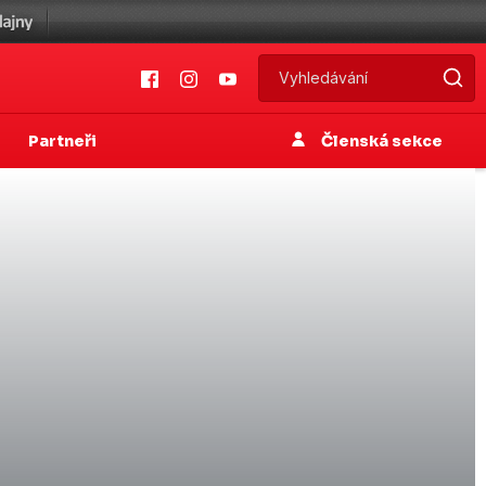
Partneři
Členská sekce