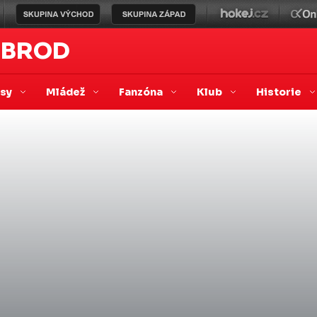
 BROD
asy
Mládež
Fanzóna
Klub
Historie