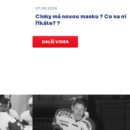
07.08.2026
Charitativní aukce
Cinky má novou masku ? Co na ni
Sobota 3. ledna | Vydražte si na
říkáte? ?
serveru
sportovniaukce.cz
dres
svého oblíbeného hráče a
přispějte
na pomoc předčasně narozeným
DALŠÍ VIDEA
dětem
.
Charitativní aukce
speciálních dresů končí v neděli 11.
ledna ve 20:00
.
Náhradní termín 15. kola
Úterý 18. listopadu |
Utkání 15. kola
proti Ústí nad Labem
, které se mělo
původně odehrát 15. listopadu, bylo z
důvodu marodky Slovanu
odloženo
.
Kluby se domluvily na náhradním
termínu, Bruslaři se s Ústím nad