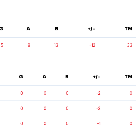
G
A
B
+/-
TM
5
8
13
-12
33
G
A
B
+/-
TM
0
0
0
-2
0
0
0
0
-2
0
0
0
0
-1
0