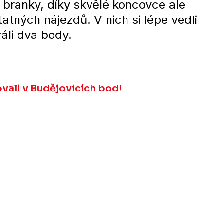
ě branky, díky skvělé koncovce ale
atných nájezdů. V nich si lépe vedli
áli dva body.
vali v Budějovicích bod!