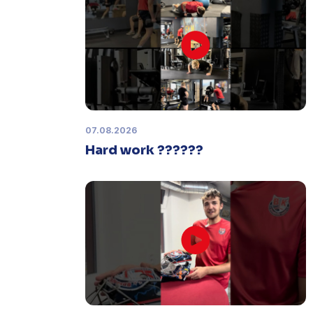
Zápas dorostu je odložen
Čtvrtek 29. ledna |
Utkání dorostu v
Šumperku,
které se mělo odehrát v
pátek 30. ledna ve 14:15,
je
odloženo!
Odehraje se v náhradním
termínu, o kterém se bude jednat.
07.08.2026
Hard work ??????
Náhradní termín 32. kola
Úterý 27. ledna |
Utkání 32. kola v
Písku
, které se mělo původně
odehrát 31. ledna, bylo z důvodu
marodky Králů
odloženo
. Kluby se
domluvily na náhradním termínu,
Bruslaři se s Pískem utkají venku
v
pondělí 16. února od 18:00
.