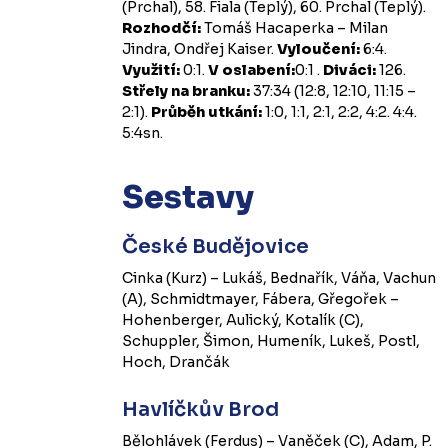
(Prchal), 58. Fiala (Teplý), 60. Prchal (Teplý).
Rozhodčí:
Tomáš Hacaperka – Milan
Jindra, Ondřej Kaiser.
Vyloučení:
6:4.
Využití:
0:1.
V oslabení:
0:1 .
Diváci:
126.
Střely na branku:
37:34 (12:8, 12:10, 11:15 –
2:1).
Průběh utkání:
1:0, 1:1, 2:1, 2:2, 4:2. 4:4.
5:4sn.
Sestavy
České Budějovice
Cinka (Kurz) – Lukáš, Bednařík, Váňa, Vachun
(A), Schmidtmayer, Fábera, Gřegořek –
Hohenberger, Aulický, Kotalík (C),
Schuppler, Šimon, Humeník, Lukeš, Postl,
Hoch, Drančák
Havlíčkův Brod
Bělohlávek (Ferdus) – Vaněček (C), Adam, P.