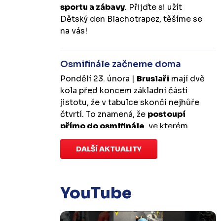
sportu a zábavy
. Přijďte si užít
Dětský den Blachotrapez, těšíme se
na vás!
Osmifinále začneme doma
Pondělí 23. února |
Bruslaři
mají dvě
kola před koncem základní části
jistotu, že v tabulce skončí nejhůře
čtvrtí. To znamená, že
postoupí
přímo do osmifinále
, ve kterém
budou mít
výhodu domácího
prostředí
DALŠÍ AKTUALITY
.
První zápas se v Kotlině
odehraje v úterý 10. března od
18:00 a třetí v sobotu 14. března od
17:00
. Případný pátý rozhodující
YouTube
duel by se hrál v Kotlině ve středu 18.
března od 18:00.