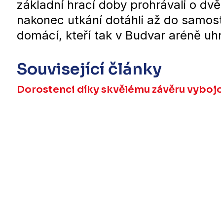
základní hrací doby prohrávali o dv
nakonec utkání dotáhli až do samost
domácí, kteří tak v Budvar aréně uhr
Související články
Dorostenci díky skvělému závěru vybojo