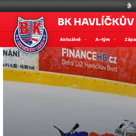
BK HAVLÍČKŮV
Aktuálně
A-tým
Záp