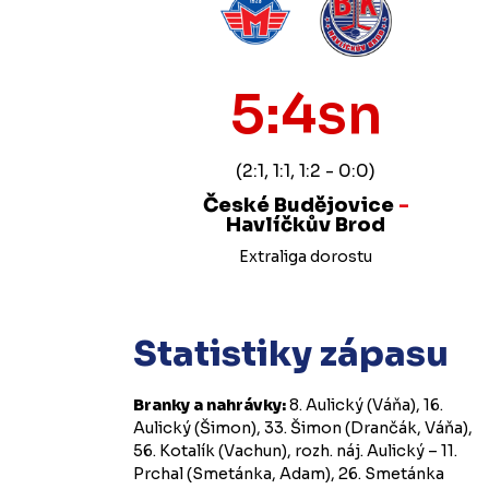
5:4sn
(2:1, 1:1, 1:2 - 0:0)
České Budějovice
-
Havlíčkův Brod
Extraliga dorostu
Statistiky zápasu
Branky a nahrávky:
8. Aulický (Váňa), 16.
Aulický (Šimon), 33. Šimon (Drančák, Váňa),
56. Kotalík (Vachun), rozh. náj. Aulický – 11.
Prchal (Smetánka, Adam), 26. Smetánka