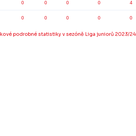
0
0
0
0
4
0
0
0
0
0
kové podrobné statistiky v sezóně Liga juniorů 2023/24