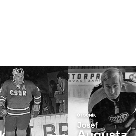
ÚTOČNÍK
Josef
k
Augusta