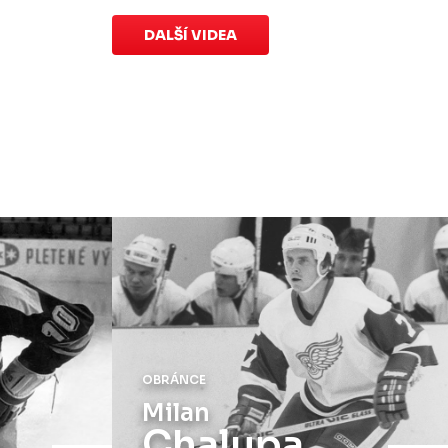
speciálních dresů končí v neděli 11.
ledna ve 20:00
.
DALŠÍ VIDEA
Náhradní termín 15. kola
Úterý 18. listopadu |
Utkání 15. kola
proti Ústí nad Labem
, které se mělo
původně odehrát 15. listopadu, bylo z
důvodu marodky Slovanu
odloženo
.
Kluby se domluvily na náhradním
termínu, Bruslaři se s Ústím nad
Labem utkají doma
v Kotlině ve
středu 26. listopadu od 18:00
.
OBRÁNCE
Milan
Chalupa