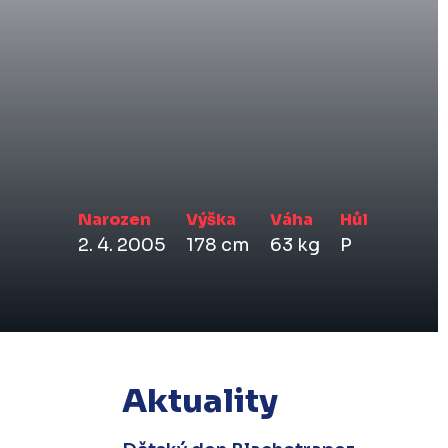
Narozen
Výška
Váha
Hůl
2. 4. 2005
178 cm
63 kg
P
Aktuality