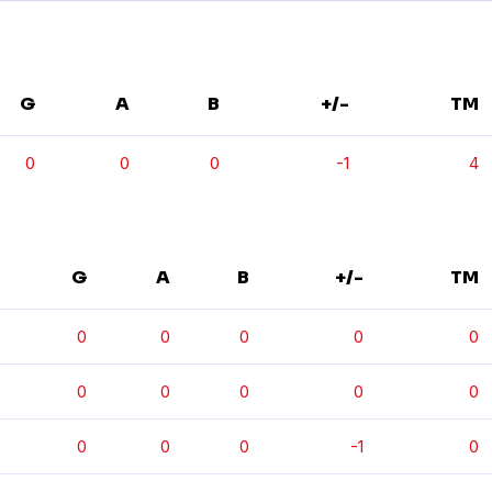
G
A
B
+/-
TM
0
0
0
-1
4
G
A
B
+/-
TM
0
0
0
0
0
0
0
0
0
0
0
0
0
-1
0