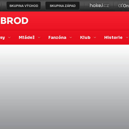
 BROD
asy
Mládež
Fanzóna
Klub
Historie