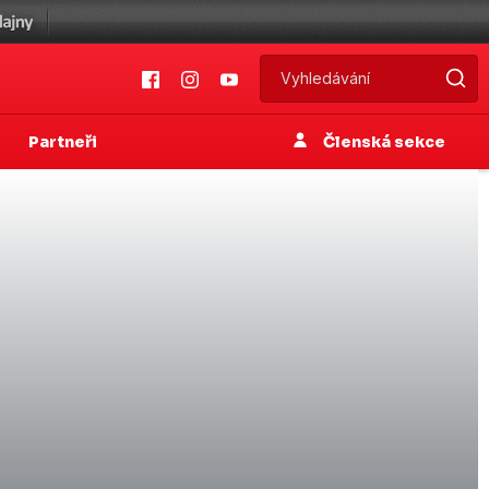
Partneři
Členská sekce