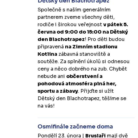
Dětský den Blachotrapez
Společně s naším generálním
partnerem zveme všechny děti,
rodiče i širokou veřejnost
v pátek 5.
června od 9:00 do 15:00 na Dětský
den Blachotrapez
! Pro děti budou
připravená
na Zimním stadionu
Kotlina
zábavná stanoviště a
soutěže. Za splnění úkolů si odnesou
ceny a něco dobrého na zub. Chybět
nebude ani
občerstvení a
pohodová atmosféra plná her,
sportu a zábavy
. Přijďte si užít
Dětský den Blachotrapez, těšíme se
na vás!
Osmifinále začneme doma
Pondělí 23. února |
Bruslaři
mají dvě