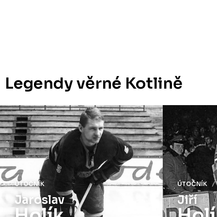
Legendy věrné Kotlině
ÚTOČNÍK
ÚTOČNÍK
Jaroslav
Jiří
Holík
Holí