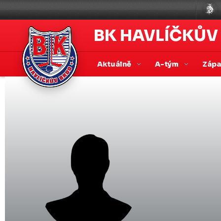
BK HAVLÍČKŮV
Aktuálně
A-tým
Záp