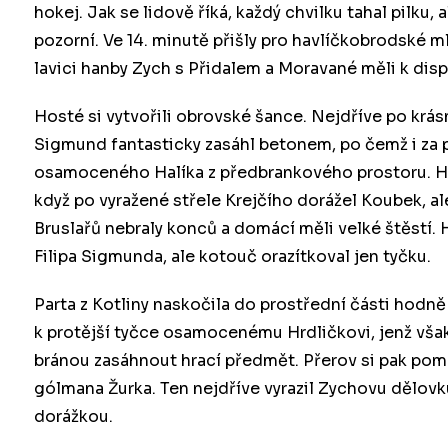
hokej. Jak se lidově říká, každý chvilku tahal pilku
pozorní. Ve 14. minutě přišly pro havlíčkobrodské m
lavici hanby Zych s Přidalem a Moravané měli k disp
Hosté si vytvořili obrovské šance. Nejdříve po krásn
Sigmund fantasticky zasáhl betonem, po čemž i za př
osamoceného Halíka z předbrankového prostoru. Ha
když po vyražené střele Krejčího dorážel Koubek, al
Bruslařů nebraly konců a domácí měli velké štěstí. 
Filipa Sigmunda, ale kotouč orazítkoval jen tyčku.
Parta z Kotliny naskočila do prostřední části hodně 
k protější tyčce osamocenému Hrdličkovi, jenž však
bránou zasáhnout hrací předmět. Přerov si pak pomo
gólmana Žurka. Ten nejdříve vyrazil Zychovu dělovk
dorážkou.