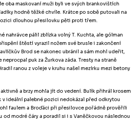
, ale oba maskovaní muži byli ve svých brankovištích
ladíky hodně těžké chvíle. Krátce po sobě putovali na
ozici dlouhou přesilovku pěti proti třem.
é nahrávce pálil zblízka volný T. Kuchta, ale gólman
ispění štěstí vyrazil nožem své brusle i zakončení
vlíčkův Brod se nakonec ubránil a sám mohl udeřit,
e neprocpal puk za Žurkova záda. Tresty na straně
Hradil ranou z voleje v kruhu našel mezírku mezi betony
aktivně a brzy mohla jít do vedení. Bulík přihrál krosem
 v ideální palebné pozici nedokázal před odkrytou
hl faulem a Broďáci při přesilovce pořádně prověřili
u od modré čáry a poradil si i s Vaněčkovou následnou