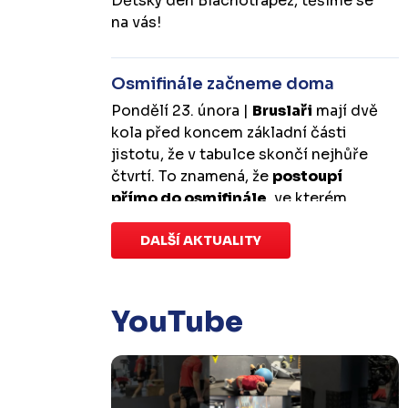
Dětský den Blachotrapez, těšíme se
na vás!
Osmifinále začneme doma
Pondělí 23. února |
Bruslaři
mají dvě
kola před koncem základní části
jistotu, že v tabulce skončí nejhůře
čtvrtí. To znamená, že
postoupí
přímo do osmifinále
, ve kterém
budou mít
výhodu domácího
prostředí
DALŠÍ AKTUALITY
.
První zápas se v Kotlině
odehraje v úterý 10. března od
18:00 a třetí v sobotu 14. března od
17:00
. Případný pátý rozhodující
YouTube
duel by se hrál v Kotlině ve středu 18.
března od 18:00.