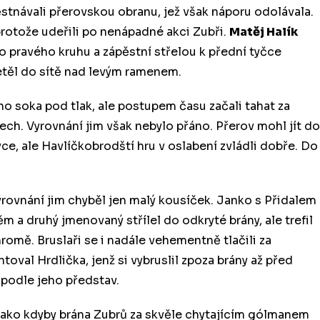
ěstnávali přerovskou obranu, jež však náporu odolávala.
otože udeřili po nenápadné akci Zubři.
Matěj Halík
o pravého kruhu a zápěstní střelou k přední tyčce
těl do sítě nad levým ramenem.
ho soka pod tlak, ale postupem času začali tahat za
ech. Vyrovnání jim však nebylo přáno. Přerov mohl jít do
ce, ale Havlíčkobrodští hru v oslabení zvládli dobře. Do
vyrovnání jim chyběl jen malý kousíček. Janko s Přidalem
 a druhý jmenovaný střílel do odkryté brány, ale trefil
romě. Bruslaři se i nadále vehementně tlačili za
oval Hrdlička, jenž si vybruslil zpoza brány až před
podle jeho představ.
o, jako kdyby brána Zubrů za skvěle chytajícím gólmanem