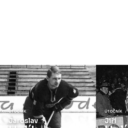
ÚTOČNÍK
ÚTOČNÍK
Jaroslav
Jiří