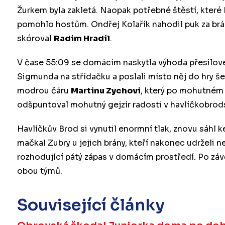
Žurkem byla zakletá. Naopak potřebné štěstí, které 
pomohlo hostům. Ondřej Kolařík nahodil puk za br
skóroval
Radim Hradil
.
V čase 55:09 se domácím naskytla výhoda přesilové
Sigmunda na střídačku a poslali místo něj do hry še
modrou čáru
Martinu Zychovi
, který po mohutném 
odšpuntoval mohutný gejzír radosti v havlíčkobro
Havlíčkův Brod si vynutil enormní tlak, znovu sáhl k
mačkal Zubry u jejich brány, kteří nakonec udrželi nej
rozhodující pátý zápas v domácím prostředí. Po záv
obou týmů.
Související články