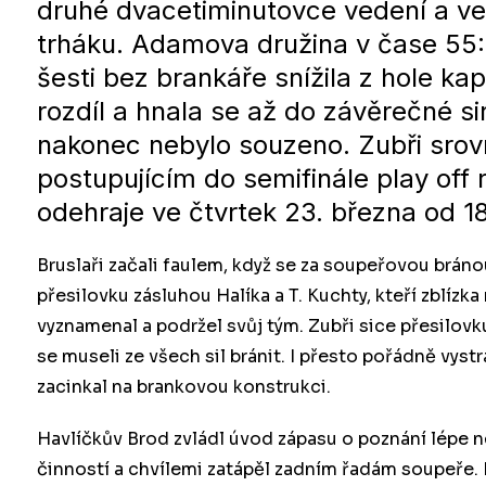
druhé dvacetiminutovce vedení a ve 
trháku. Adamova družina v čase 55:
šesti bez brankáře snížila z hole ka
rozdíl a hnala se až do závěrečné si
nakonec nebylo souzeno. Zubři srovn
postupujícím do semifinále play off
odehraje ve čtvrtek 23. března od 1
Bruslaři začali faulem, když se za soupeřovou bráno
přesilovku zásluhou Halíka a T. Kuchty, kteří zblíz
vyznamenal a podržel svůj tým. Zubři sice přesilovku
se museli ze všech sil bránit. I přesto pořádně vyst
zacinkal na brankovou konstrukci.
Havlíčkův Brod zvládl úvod zápasu o poznání lépe ne
činností a chvílemi zatápěl zadním řadám soupeře. 