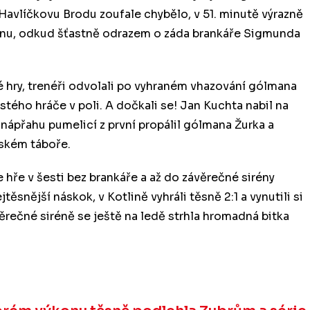
Havlíčkovu Brodu zoufale chybělo, v 51. minutě výrazně
ánu, odkud šťastně odrazem o záda brankáře Sigmunda
 hry, trenéři odvolali po vyhraném vhazování gólmana
stého hráče v poli. A dočkali se! Jan Kuchta nabil na
nápřahu pumelicí z první propálil gólmana Žurka a
dském táboře.
e hře v šesti bez brankáře a až do závěrečné sirény
těsnější náskok, v Kotlině vyhráli těsně 2:1 a vynutili si
ěrečné siréně se ještě na ledě strhla hromadná bitka