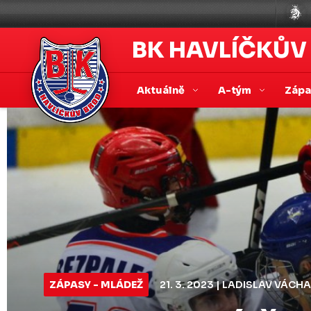
BK HAVLÍČKŮV
Aktuálně
A-tým
Záp
ZÁPASY - MLÁDEŽ
21. 3. 2023 | LADISLAV VÁCHA