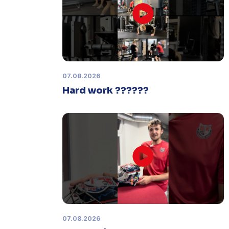
Zápas dorostu je odložen
Čtvrtek 29. ledna |
Utkání dorostu v
Šumperku,
které se mělo odehrát v
pátek 30. ledna ve 14:15,
je
odloženo!
Odehraje se v náhradním
termínu, o kterém se bude jednat.
07.08.2026
Hard work ??????
Náhradní termín 32. kola
Úterý 27. ledna |
Utkání 32. kola v
Písku
, které se mělo původně
odehrát 31. ledna, bylo z důvodu
marodky Králů
odloženo
. Kluby se
domluvily na náhradním termínu,
Bruslaři se s Pískem utkají venku
v
pondělí 16. února od 18:00
.
07.08.2026
Charitativní aukce