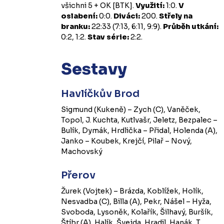
všichni 5 + OK [BTK].
Využití:
1:0.
V
oslabení:
0:0.
Diváci:
200.
Střely na
branku:
22:33 (7:13, 6:11, 9:9).
Průběh utkání:
0:2, 1:2.
Stav série:
2:2.
Sestavy
Havlíčkův Brod
Sigmund (Kukeně) – Zych (C), Vaněček,
Topol, J. Kuchta, Kutlvašr, Jeletz, Bezpalec –
Bulík, Dymák, Hrdlička – Přidal, Holenda (A),
Janko – Koubek, Krejčí, Pilař – Nový,
Machovský
Přerov
Žurek (Vojtek) – Brázda, Koblížek, Holík,
Nesvadba (C), Billa (A), Pekr, Nášel – Hyža,
Svoboda, Lysoněk, Kolařík, Šilhavý, Buršík,
Štíbr (A), Halík, Švejda, Hradil, Hanák, T.