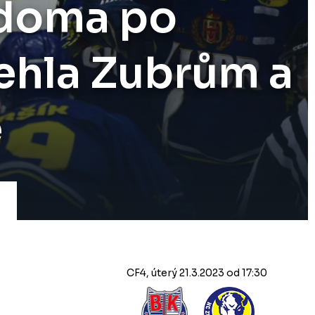
 doma po
ehla Zubrům a
ě
CF4, úterý 21.3.2023 od 17:30