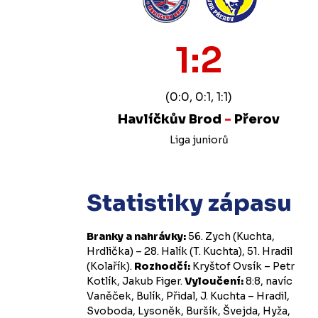
1:2
(0:0, 0:1, 1:1)
Havlíčkův Brod
-
Přerov
Liga juniorů
Statistiky zápasu
Branky a nahrávky:
56. Zych (Kuchta,
Hrdlička) – 28. Halík (T. Kuchta), 51. Hradil
(Kolařík).
Rozhodčí:
Kryštof Ovsík – Petr
Kotlík, Jakub Figer.
Vyloučení:
8:8, navíc
Vaněček, Bulík, Přidal, J. Kuchta – Hradil,
Svoboda, Lysoněk, Buršík, Švejda, Hyža,