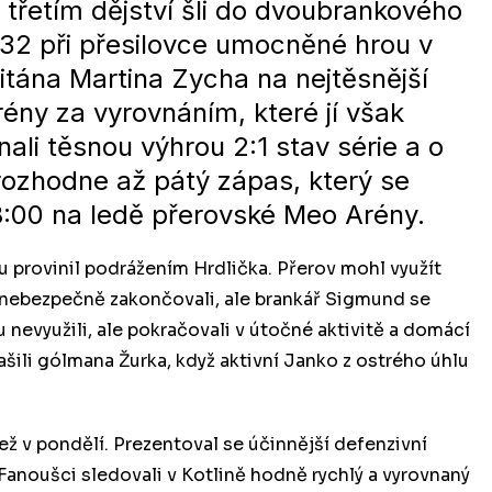
třetím dějství šli do dvoubrankového
32 při přesilovce umocněné hrou v
pitána Martina Zycha na nejtěsnější
rény za vyrovnáním, které jí však
ali těsnou výhrou 2:1 stav série a o
 rozhodne až pátý zápas, který se
8:00 na ledě přerovské Meo Arény.
u provinil podrážením Hrdlička. Přerov mohl využít
ka nebezpečně zakončovali, ale brankář Sigmund se
 nevyužili, ale pokračovali v útočné aktivitě a domácí
rašili gólmana Žurka, když aktivní Janko z ostrého úhlu
ž v pondělí. Prezentoval se účinnější defenzivní
Fanoušci sledovali v Kotlině hodně rychlý a vyrovnaný