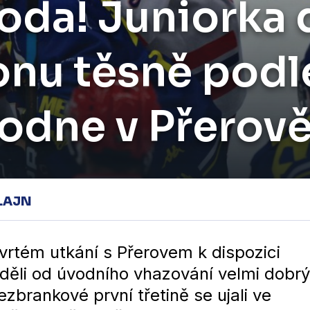
oda! Juniorka
nu těsně podl
hodne v Přerov
LAJN
vrtém utkání s Přerovem k dispozici
děli od úvodního vhazování velmi dobrý
ezbrankové první třetině se ujali ve