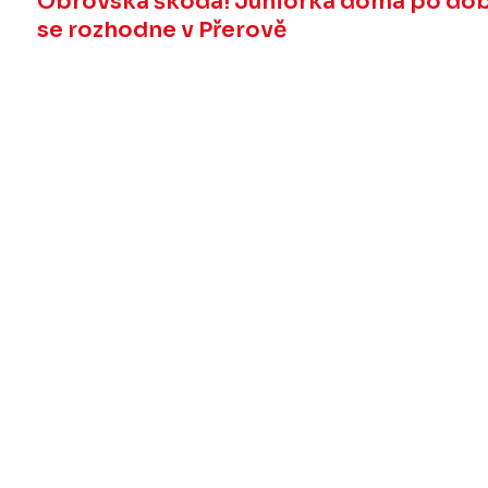
Obrovská škoda! Juniorka doma po dob
se rozhodne v Přerově