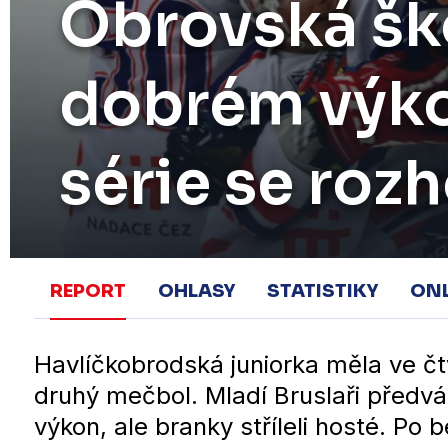
Obrovská šk
dobrém výko
série se roz
REPORT
OHLASY
STATISTIKY
ON
Havlíčkobrodská juniorka měla ve čt
druhý mečbol. Mladí Bruslaři předvá
výkon, ale branky stříleli hosté. Po b