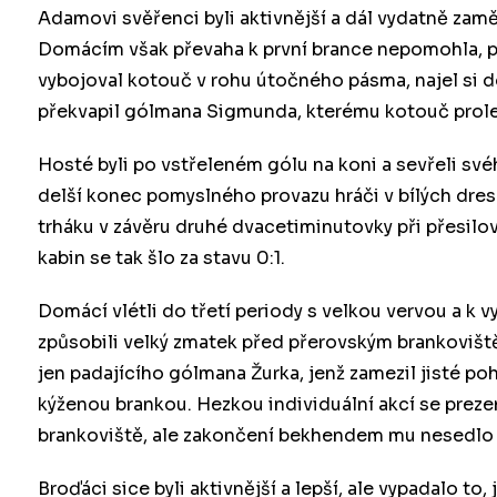
Adamovi svěřenci byli aktivnější a dál vydatně zam
Domácím však převaha k první brance nepomohla, pr
vybojoval kotouč v rohu útočného pásma, najel si d
překvapil gólmana Sigmunda, kterému kotouč prole
Hosté byli po vstřeleném gólu na koni a sevřeli své
delší konec pomyslného provazu hráči v bílých dres
trháku v závěru druhé dvacetiminutovky při přesilov
kabin se tak šlo za stavu 0:1.
Domácí vlétli do třetí periody s velkou vervou a k 
způsobili velký zmatek před přerovským brankovištěm
jen padajícího gólmana Žurka, jenž zamezil jisté poh
kýženou brankou. Hezkou individuální akcí se prezent
brankoviště, ale zakončení bekhendem mu nesedlo 
Broďáci sice byli aktivnější a lepší, ale vypadalo t