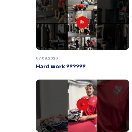
Zápas dorostu je odložen
Čtvrtek 29. ledna |
Utkání dorostu v
Šumperku,
které se mělo odehrát v
pátek 30. ledna ve 14:15,
je
odloženo!
Odehraje se v náhradním
termínu, o kterém se bude jednat.
07.08.2026
Hard work ??????
Náhradní termín 32. kola
Úterý 27. ledna |
Utkání 32. kola v
Písku
, které se mělo původně
odehrát 31. ledna, bylo z důvodu
marodky Králů
odloženo
. Kluby se
domluvily na náhradním termínu,
Bruslaři se s Pískem utkají venku
v
pondělí 16. února od 18:00
.