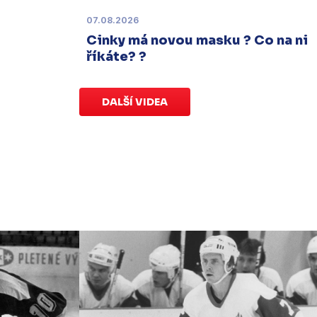
07.08.2026
Charitativní aukce
Cinky má novou masku ? Co na ni
Sobota 3. ledna | Vydražte si na
říkáte? ?
serveru
sportovniaukce.cz
dres
svého oblíbeného hráče a
přispějte
na pomoc předčasně narozeným
DALŠÍ VIDEA
dětem
.
Charitativní aukce
speciálních dresů končí v neděli 11.
ledna ve 20:00
.
Náhradní termín 15. kola
Úterý 18. listopadu |
Utkání 15. kola
proti Ústí nad Labem
, které se mělo
původně odehrát 15. listopadu, bylo z
důvodu marodky Slovanu
odloženo
.
Kluby se domluvily na náhradním
termínu, Bruslaři se s Ústím nad