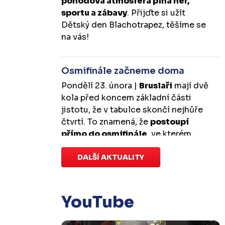
pohodová atmosféra plná her,
sportu a zábavy
. Přijďte si užít
Dětský den Blachotrapez, těšíme se
na vás!
Osmifinále začneme doma
Pondělí 23. února |
Bruslaři
mají dvě
kola před koncem základní části
jistotu, že v tabulce skončí nejhůře
čtvrtí. To znamená, že
postoupí
přímo do osmifinále
, ve kterém
budou mít
výhodu domácího
prostředí
DALŠÍ AKTUALITY
.
První zápas se v Kotlině
odehraje v úterý 10. března od
18:00 a třetí v sobotu 14. března od
17:00
. Případný pátý rozhodující
YouTube
duel by se hrál v Kotlině ve středu 18.
března od 18:00.