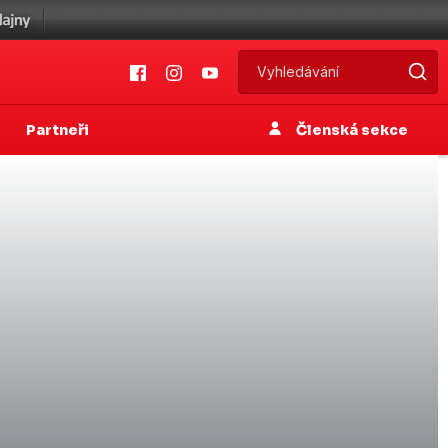
Partneři
Členská sekce