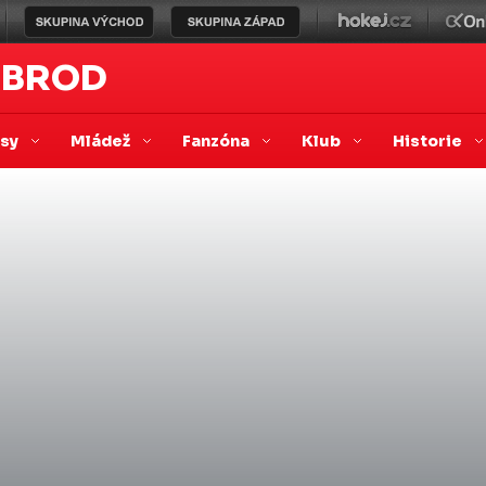
 BROD
asy
Mládež
Fanzóna
Klub
Historie