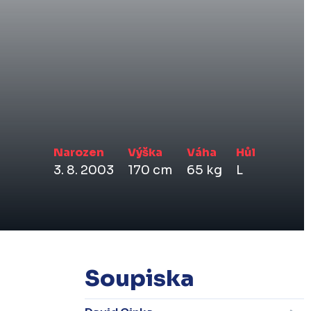
Narozen
Výška
Váha
Hůl
3. 8. 2003
170 cm
65 kg
L
Soupiska