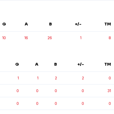
G
A
B
+/-
TM
10
16
26
1
8
G
A
B
+/-
TM
1
1
2
2
0
0
0
0
0
31
0
0
0
0
0