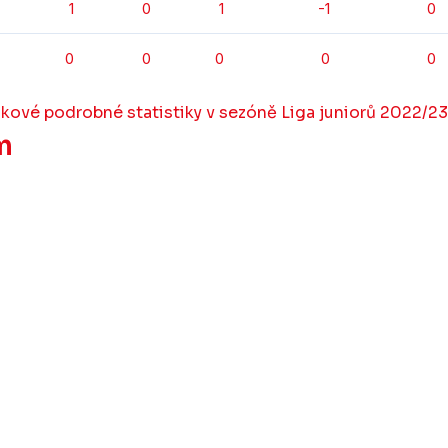
1
0
1
-1
0
0
0
0
0
0
lkové podrobné statistiky v sezóně Liga juniorů 2022/23
m