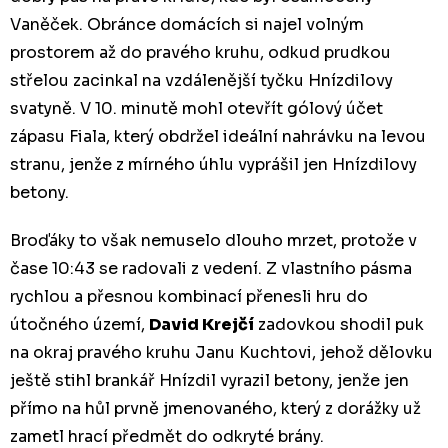
Vaněček. Obránce domácích si najel volným
prostorem až do pravého kruhu, odkud prudkou
střelou zacinkal na vzdálenější tyčku Hnízdilovy
svatyně. V 10. minutě mohl otevřít gólový účet
zápasu Fiala, který obdržel ideální nahrávku na levou
stranu, jenže z mírného úhlu vyprášil jen Hnízdilovy
betony.
Broďáky to však nemuselo dlouho mrzet, protože v
čase 10:43 se radovali z vedení. Z vlastního pásma
rychlou a přesnou kombinací přenesli hru do
útočného území,
David Krejčí
zadovkou shodil puk
na okraj pravého kruhu Janu Kuchtovi, jehož dělovku
ještě stihl brankář Hnízdil vyrazil betony, jenže jen
přímo na hůl prvně jmenovaného, který z dorážky už
zametl hrací předmět do odkryté brány.