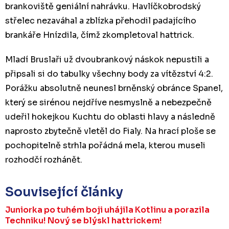
brankoviště geniální nahrávku. Havlíčkobrodský
střelec nezaváhal a zblízka přehodil padajícího
brankáře Hnízdila, čímž zkompletoval hattrick.
Mladí Bruslaři už dvoubrankový náskok nepustili a
připsali si do tabulky všechny body za vítězství 4:2.
Porážku absolutně neunesl brněnský obránce Spanel,
který se sirénou nejdříve nesmyslně a nebezpečně
udeřil hokejkou Kuchtu do oblasti hlavy a následně
naprosto zbytečně vletěl do Fialy. Na hrací ploše se
pochopitelně strhla pořádná mela, kterou museli
rozhodčí rozhánět.
Související články
Juniorka po tuhém boji uhájila Kotlinu a porazila
Techniku! Nový se blýskl hattrickem!