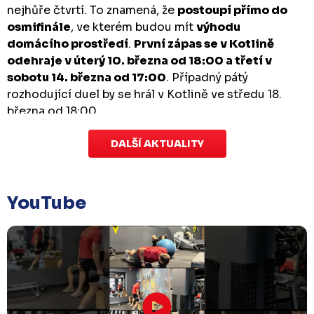
nejhůře čtvrtí. To znamená, že
postoupí přímo do
osmifinále
, ve kterém budou mít
výhodu
domácího prostředí
.
První zápas se v Kotlině
odehraje v úterý 10. března od 18:00 a třetí v
sobotu 14. března od 17:00
. Případný pátý
rozhodující duel by se hrál v Kotlině ve středu 18.
března od 18:00.
DALŠÍ AKTUALITY
Zápas dorostu je odložen
Čtvrtek 29. ledna |
Utkání dorostu v Šumperku,
které se mělo odehrát v pátek 30. ledna ve 14:15,
je
YouTube
odloženo!
Odehraje se v náhradním termínu, o
kterém se bude jednat.
Náhradní termín 32. kola
Úterý 27. ledna |
Utkání 32. kola v Písku
, které se