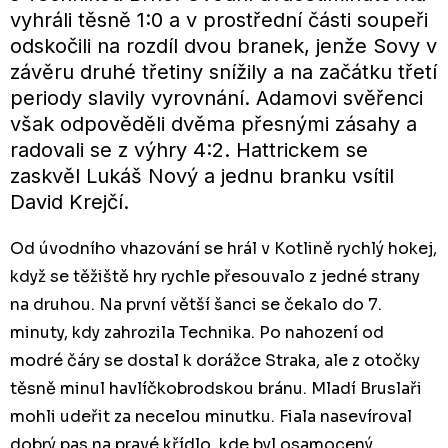
vyhráli těsně 1:0 a v prostřední části soupeři
odskočili na rozdíl dvou branek, jenže Sovy v
závěru druhé třetiny snížily a na začátku třetí
periody slavily vyrovnání. Adamovi svěřenci
však odpověděli dvěma přesnými zásahy a
radovali se z výhry 4:2. Hattrickem se
zaskvěl Lukáš Nový a jednu branku vsítil
David Krejčí.
Od úvodního vhazování se hrál v Kotlině rychlý hokej,
když se těžiště hry rychle přesouvalo z jedné strany
na druhou. Na první větší šanci se čekalo do 7.
minuty, kdy zahrozila Technika. Po nahození od
modré čáry se dostal k dorážce Straka, ale z otočky
těsně minul havlíčkobrodskou bránu. Mladí Bruslaři
mohli udeřit za necelou minutku. Fiala nasevíroval
dobrý pas na pravé křídlo, kde byl osamocený