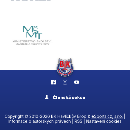
Členská sekce
Copyright © 2010-2026 BK Havlíčkův Brod &
eSports.cz, s.r.o.
|
Informace o autorských právech
|
RSS
|
Nastavení cookies