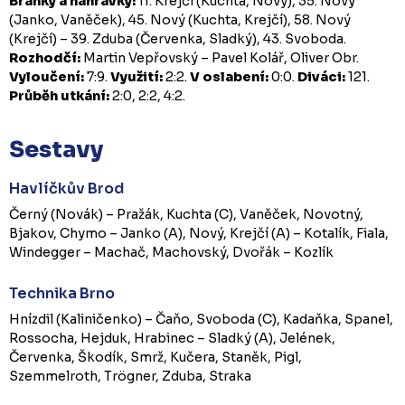
Branky a nahrávky:
11. Krejčí (Kuchta, Nový), 35. Nový
(Janko, Vaněček), 45. Nový (Kuchta, Krejčí), 58. Nový
(Krejčí) – 39. Zduba (Červenka, Sladký), 43. Svoboda.
Rozhodčí:
Martin Vepřovský – Pavel Kolář, Oliver Obr.
Vyloučení:
7:9.
Využití:
2:2.
V oslabení:
0:0.
Diváci:
121.
Průběh utkání:
2:0, 2:2, 4:2.
Sestavy
Havlíčkův Brod
Černý (Novák) – Pražák, Kuchta (C), Vaněček, Novotný,
Bjakov, Chymo – Janko (A), Nový, Krejčí (A) – Kotalík, Fiala,
Windegger – Machač, Machovský, Dvořák – Kozlík
Technika Brno
Hnízdil (Kaliničenko) – Čaňo, Svoboda (C), Kadaňka, Spanel,
Rossocha, Hejduk, Hrabinec – Sladký (A), Jelének,
Červenka, Škodík, Smrž, Kučera, Staněk, Pigl,
Szemmelroth, Trögner, Zduba, Straka