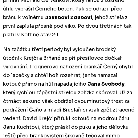
přihrál Michalu Červenkovi, který ranou z ostrého
úhlu vyprášil Černého beton. Puk se odrazil před
bránu k volnému
Jakubovi Zdubovi
, jehož střela z
první zaplula přesně pod víko. Po dvou třetinách tak
platil v Kotlině stav 2:1.
Na začátku třetí periody byl vyloučen brodský
útočník Krejčí a Brňané se při přesilovce dočkali
vyrovnání. Trögnerovo nahození brankář Černý chytil
do lapačky a chtěl holí rozehrát, jenže namazal
kotouč přímo na hůl napadajícího
Jana Svobody
,
který rychlou zápěstní střelou zblízka skóroval. Už za
čtrnáct sekund však obdržel dvouminutový trest za
podrážení Čaňo a mladí Bruslaři si vzali zpět ztracené
vedení. David Krejčí přiťukl kotouč na modrou čáru
Janu Kuchtovi, který práskl do puku a jeho dělovku
ještě před brankovištěm šikovně tečoval mimo