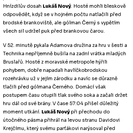
Hnízdilův dosah
Lukáš Nový
. Hosté mohli bleskově
odpovědět, když se v hojném počtu natlačili před
brodské brankoviště, ale gólman Černý s vypětím
všech sil udržel puk před brankovou čarou.
V 52. minutě pykala Adamova družina za hru v šesti a
Technika nepříjemně bušila na zadní vrátka mladých
Bruslařů. Hosté z moravské metropole hýřili
pohybem, dobře napadali havlíčkobrodskou
rozehrávku už v jejím zárodku a navíc se důrazně
tlačili před gólmana Černého. Domácí však
postupem času otupili tlak svého soka a začali držet
hru dál od své brány. V čase 57:04 přišel důležitý
moment utkání.
Lukáš Nový
při přechodu do
útočného pásma přihrál na levou stranu Davidovi
Krejčímu, který svému parťákovi narýsoval před