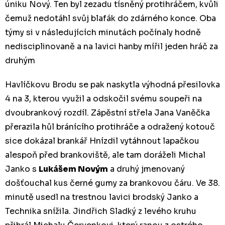
úniku Nový. Ten byl zezadu tísněný protihráčem, kvůli
čemuž nedotáhl svůj blafák do zdárného konce. Oba
týmy si v následujících minutách počínaly hodně
nedisciplinovaně a na lavici hanby mířil jeden hráč za
druhým
Havlíčkovu Brodu se pak naskytla výhodná přesilovka
4 na 3, kterou využil a odskočil svému soupeři na
dvoubrankový rozdíl. Zápěstní střela Jana Vaněčka
přerazila hůl bránícího protihráče a odražený kotouč
sice dokázal brankář Hnízdil vytáhnout lapačkou
alespoň před brankoviště, ale tam doráželi Michal
Janko s
Lukášem Novým
a druhý jmenovaný
došťouchal kus černé gumy za brankovou čáru. Ve 38.
minutě usedl na trestnou lavici brodský Janko a
Technika snížila. Jindřich Sladký z levého kruhu