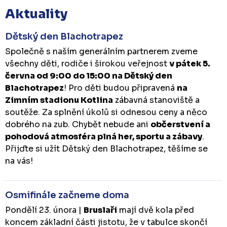
Aktuality
Dětský den Blachotrapez
Společně s naším generálním partnerem zveme
všechny děti, rodiče i širokou veřejnost
v pátek 5.
června od 9:00 do 15:00 na Dětský den
Blachotrapez
! Pro děti budou připravená
na
Zimním stadionu Kotlina
zábavná stanoviště a
soutěže. Za splnění úkolů si odnesou ceny a něco
dobrého na zub. Chybět nebude ani
občerstvení a
pohodová atmosféra plná her, sportu a zábavy
.
Přijďte si užít Dětský den Blachotrapez, těšíme se
na vás!
Osmifinále začneme doma
Pondělí 23. února |
Bruslaři
mají dvě kola před
koncem základní části jistotu, že v tabulce skončí