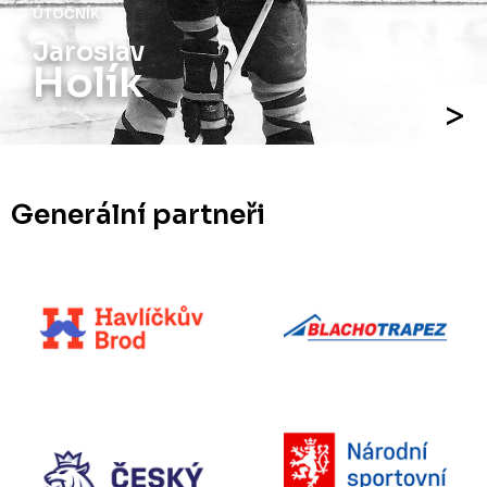
ÚTOČNÍK
Jiří
Holík
Generální partneři