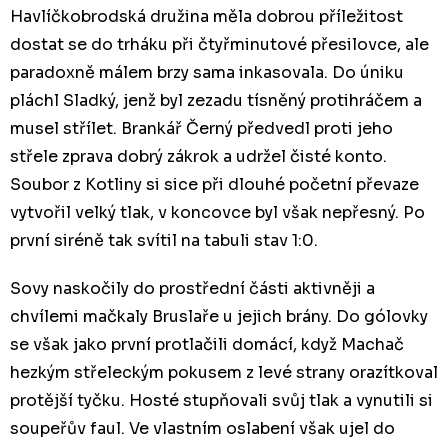
Havlíčkobrodská družina měla dobrou příležitost
dostat se do trháku při čtyřminutové přesilovce, ale
paradoxně málem brzy sama inkasovala. Do úniku
pláchl Sladký, jenž byl zezadu tísněný protihráčem a
musel střílet. Brankář Černý předvedl proti jeho
střele zprava dobrý zákrok a udržel čisté konto.
Soubor z Kotliny si sice při dlouhé početní převaze
vytvořil velký tlak, v koncovce byl však nepřesný. Po
první siréně tak svítil na tabuli stav 1:0.
Sovy naskočily do prostřední části aktivněji a
chvílemi mačkaly Bruslaře u jejich brány. Do gólovky
se však jako první protlačili domácí, když Machač
hezkým střeleckým pokusem z levé strany orazítkoval
protější tyčku. Hosté stupňovali svůj tlak a vynutili si
soupeřův faul. Ve vlastním oslabení však ujel do