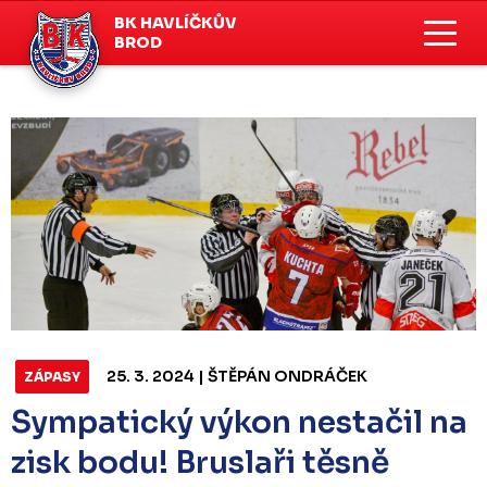
BK HAVLÍČKŮV
BROD
25. 3. 2024 | ŠTĚPÁN ONDRÁČEK
ZÁPASY
Sympatický výkon nestačil na
zisk bodu! Bruslaři těsně