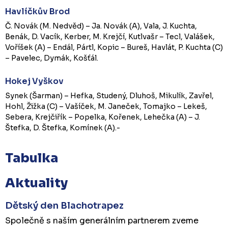
Havlíčkův Brod
Č. Novák (M. Nedvěd) – Ja. Novák (A), Vala, J. Kuchta,
Benák, D. Vacík, Kerber, M. Krejčí, Kutlvašr – Tecl, Valášek,
Voříšek (A) – Endál, Pártl, Kopic – Bureš, Havlát, P. Kuchta (C)
– Pavelec, Dymák, Košťál.
Hokej Vyškov
Synek (Šarman) – Hefka, Studený, Dluhoš, Mikulík, Zavřel,
Hohl, Žižka (C) – Vašíček, M. Janeček, Tomajko – Lekeš,
Sebera, Krejčiřík – Popelka, Kořenek, Lehečka (A) – J.
Štefka, D. Štefka, Komínek (A).-
Tabulka
Aktuality
Dětský den Blachotrapez
Společně s naším generálním partnerem zveme