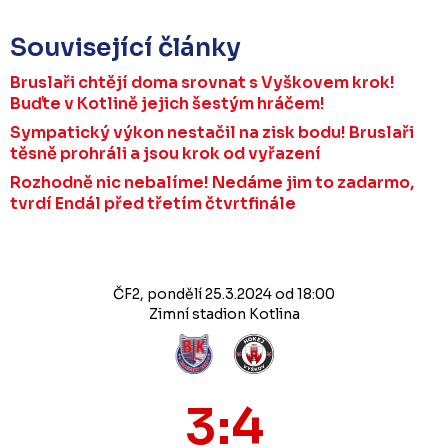
Související články
Bruslaři chtějí doma srovnat s Vyškovem krok!
Buďte v Kotlině jejich šestým hráčem!
Sympatický výkon nestačil na zisk bodu! Bruslaři
těsně prohráli a jsou krok od vyřazení
Rozhodně nic nebalíme! Nedáme jim to zadarmo,
tvrdí Endál před třetím čtvrtfinále
ČF2, pondělí 25.3.2024 od 18:00
Zimní stadion Kotlina
3:4