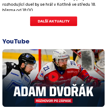
rozhodující duel by se hrál v Kotlině ve středu 18.
března od 18:00.
DALŠÍ AKTUALITY
Zápas dorostu je odložen
Čtvrtek 29. ledna |
Utkání dorostu v Šumperku,
které se mělo odehrát v pátek 30. ledna ve 14:15,
je
YouTube
odloženo!
Odehraje se v náhradním termínu, o
kterém se bude jednat.
Náhradní termín 32. kola
Úterý 27. ledna |
Utkání 32. kola v Písku
, které se
mělo původně odehrát 31. ledna, bylo z důvodu
marodky Králů
odloženo
. Kluby se domluvily na
náhradním termínu, Bruslaři se s Pískem utkají
venku
v pondělí 16. února od 18:00
.