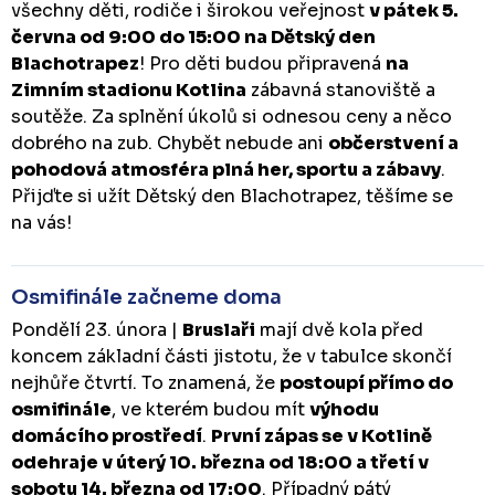
všechny děti, rodiče i širokou veřejnost
v pátek 5.
června od 9:00 do 15:00 na Dětský den
Blachotrapez
! Pro děti budou připravená
na
Zimním stadionu Kotlina
zábavná stanoviště a
soutěže. Za splnění úkolů si odnesou ceny a něco
dobrého na zub. Chybět nebude ani
občerstvení a
pohodová atmosféra plná her, sportu a zábavy
.
Přijďte si užít Dětský den Blachotrapez, těšíme se
na vás!
Osmifinále začneme doma
Pondělí 23. února |
Bruslaři
mají dvě kola před
koncem základní části jistotu, že v tabulce skončí
nejhůře čtvrtí. To znamená, že
postoupí přímo do
osmifinále
, ve kterém budou mít
výhodu
domácího prostředí
.
První zápas se v Kotlině
odehraje v úterý 10. března od 18:00 a třetí v
sobotu 14. března od 17:00
. Případný pátý