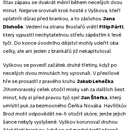
Stav zápasu se dvakrát měnil během necelých dvou
minut. Nejprve srovnali krok hosté z Vyškova, kteří
uplatnili důraz před brankou, a to zásluhou
Jana
Dluhoše
. Vedení na stranu Bruslařů vrátil
Filip Pártl
,
který vypustil nechytatelnou střelu zápěstím k levé
tyči. Do konce úvodního dějství mohly udeřit oba
celky, ale ani jeden z brankářů již nekapituloval.
Vyškovu se povedl začátek druhé třetiny, když po
necelých dvou minutách hry vyrovnali. V přesilové
hře se prosadil z pravého kruhu
Jakub Lehečka
.
Jihomoravský celek otočil misky vah za dalších šest
minut, kdy si před pravou tyč sjel
Jan Štefka
, který
umístil puk za bezmocného Čeňka Nováka. Havlíčkův
Brod mohl odpovědět ne-li otočit skóre, jenže jejich
šance nebyly vyslyšené. Vyškov korunoval druhou