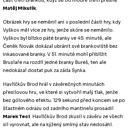
část třetí brankou, když se od modré trefil přesně
Matěj Mikulík
.
Obrázek hry se neměnil ani v poslední části hry, kdy
Vyškov měl více ze hry, jenže skóre se neměnilo.
Vyškov byl blízko páté branky ve 45. minutě, ale
Čeněk Novák dokázal ubránit své brankoviště bez
inkasované branky. V 51. minutě mohl přiblížit
Bruslaře na rozdíl jedné branky Bureš, ten ale
nedokázal dostat puk za záda Synka.
Havlíčkův Brod hrál v závěrečných minutách
přesilovou hru, ve které si vytvořil malý tlak, jenže
bez gólového efektu. 129 sekund před koncem se po
šťastném odrazu od zadního mantinelu prosadil
Marek Tecl
. Havlíčkův Brod zkusil v závěru ze všech
sil vyrovnat, ale na kýžený smírný stav nedosáhl.