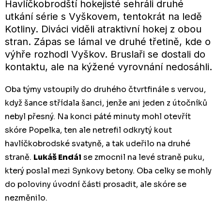
Havlíčkobrodští hokejisté sehráli druhé
utkání série s Vyškovem, tentokrát na ledě
Kotliny. Diváci viděli atraktivní hokej z obou
stran. Zápas se lámal ve druhé třetině, kde o
výhře rozhodl Vyškov. Bruslaři se dostali do
kontaktu, ale na kýžené vyrovnání nedosáhli.
Oba týmy vstoupily do druhého čtvrtfinále s vervou,
když šance střídala šanci, jenže ani jeden z útočníků
nebyl přesný. Na konci páté minuty mohl otevřít
skóre Popelka, ten ale netrefil odkrytý kout
havlíčkobrodské svatyně, a tak udeřilo na druhé
straně.
Lukáš Endál
se zmocnil na levé straně puku,
který poslal mezi Synkovy betony. Oba celky se mohly
do poloviny úvodní části prosadit, ale skóre se
nezměnilo.