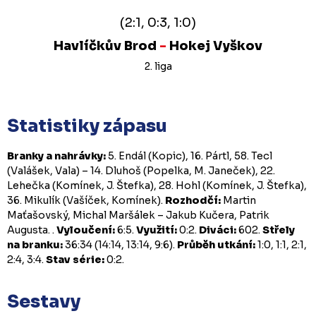
(2:1, 0:3, 1:0)
Havlíčkův Brod
-
Hokej Vyškov
2. liga
Statistiky zápasu
Branky a nahrávky:
5. Endál (Kopic), 16. Pártl, 58. Tecl
(Valášek, Vala) – 14. Dluhoš (Popelka, M. Janeček), 22.
Lehečka (Komínek, J. Štefka), 28. Hohl (Komínek, J. Štefka),
36. Mikulík (Vašíček, Komínek).
Rozhodčí:
Martin
Maťašovský, Michal Maršálek – Jakub Kučera, Patrik
Augusta. .
Vyloučení:
6:5.
Využití:
0:2.
Diváci:
602.
Střely
na branku:
36:34 (14:14, 13:14, 9:6).
Průběh utkání:
1:0, 1:1, 2:1,
2:4, 3:4.
Stav série:
0:2.
Sestavy