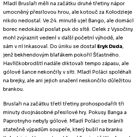
Mladí Bruslaři měli na začátku druhé třetiny nápor
umocněný přesilovou hrou, ale kotouč za Kołodzieje
nikdo nedostal. Ve 24. minutě ujel Bango, ale domácí
borec nedokázal poslat puk do sítě. Celek z Vysočiny
mohl zvýraznit vedení v další početní výhodě, ale
sám v ní inkasoval. Do úniku se dostal
Eryk Duda
,
jenž bekhendovým blafákem pokořil Šťastného.
Havlíčkobrodští nadále diktovali tempo zápasu, ale
gólové šance nekončily v síti. Mladí Poláci spoléhali
na brejky, ale ani jejich snažení neskončilo důležitou
brankou.
Bruslaři na začátku třetí třetiny prohospodařili tři
minuty dvojnásobné přesilové hry. Pokusy Banga a
Paprotnyho nebyly gólové. Mladí Poláci se bránili
statečně výpadům soupeře, který bušil na branku