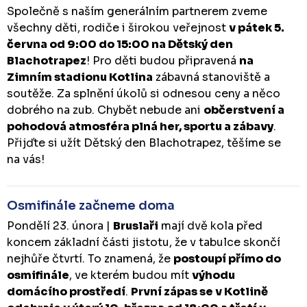
Společně s naším generálním partnerem zveme
všechny děti, rodiče i širokou veřejnost
v pátek 5.
června od 9:00 do 15:00 na Dětský den
Blachotrapez
! Pro děti budou připravená
na
Zimním stadionu Kotlina
zábavná stanoviště a
soutěže. Za splnění úkolů si odnesou ceny a něco
dobrého na zub. Chybět nebude ani
občerstvení a
pohodová atmosféra plná her, sportu a zábavy
.
Přijďte si užít Dětský den Blachotrapez, těšíme se
na vás!
Osmifinále začneme doma
Pondělí 23. února |
Bruslaři
mají dvě kola před
koncem základní části jistotu, že v tabulce skončí
nejhůře čtvrtí. To znamená, že
postoupí přímo do
osmifinále
, ve kterém budou mít
výhodu
domácího prostředí
.
První zápas se v Kotlině