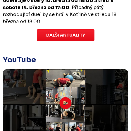
odehraje v úterý 10. března od 18:00 a třetí v
sobotu 14. března od 17:00
. Případný pátý
rozhodující duel by se hrál v Kotlině ve středu 18.
března od 18:00.
DALŠÍ AKTUALITY
Zápas dorostu je odložen
Čtvrtek 29. ledna |
Utkání dorostu v Šumperku,
které se mělo odehrát v pátek 30. ledna ve 14:15,
je
YouTube
odloženo!
Odehraje se v náhradním termínu, o
kterém se bude jednat.
Náhradní termín 32. kola
Úterý 27. ledna |
Utkání 32. kola v Písku
, které se
mělo původně odehrát 31. ledna, bylo z důvodu
marodky Králů
odloženo
. Kluby se domluvily na
náhradním termínu, Bruslaři se s Pískem utkají
venku
v pondělí 16. února od 18:00
.