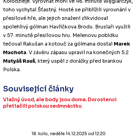
Kołodzieje. Vyrovnat mohl ve 46. minutě Węglarczyk
,
toho vychytal Šťastný. Hosté se přiblížili vyrovnání v
přesilové hře, ale jejich snažení zlikvidoval
spolehlivý gólman Havlíčkova Brodu. Bruslaři využili
v 57. minutě přesilovou hru. Melenovu pobídku
tečoval Rakušan a kotouč za gólmana dostal
Marek
Machota
. V závěru zápasu upravil na konečných 5:2
Matyáš Rauš
, který uspěl z dorážky před brankou
Polska.
Související články
Vlažný úvod, ale body jsou doma. Dorostenci
přetlačili polskou sedmnáctku
18. kolo, neděle 14.12.2025 od 12:20