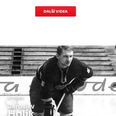
DALŠÍ VIDEA
ÚTOČNÍK
Jiří
Holík