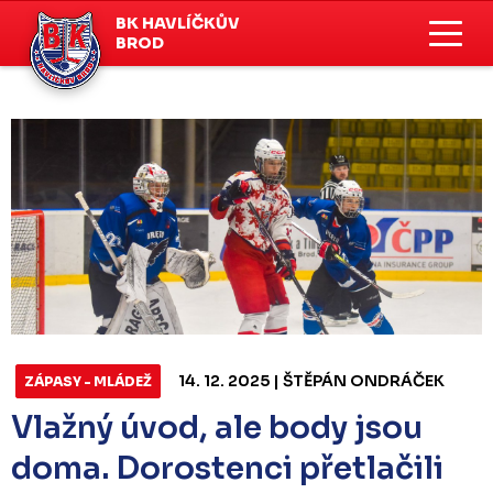
BK HAVLÍČKŮV
BROD
14. 12. 2025 | ŠTĚPÁN ONDRÁČEK
ZÁPASY - MLÁDEŽ
Vlažný úvod, ale body jsou
doma. Dorostenci přetlačili