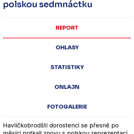
polskou sedmnáctku
REPORT
OHLASY
STATISTIKY
ONLAJN
FOTOGALERIE
Havlíčkobrodští dorostenci se přesně po
měsíci potkali znovu s polskou reprezentací