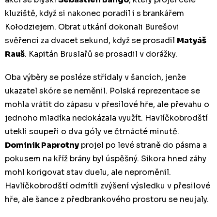
kluziště, když si nakonec poradil i s brankářem
Kołodziej
em. Obrat utkání dokonali Burešovi
svěřenci za dvacet sekund, když se prosadil
Matyáš
Rauš
. Kapitán Bruslařů se prosadil v dorážky.
Oba výběry se posléze střídaly v šancích, jenže
ukazatel skóre se neměnil. Polská reprezentace se
mohla vrátit do zápasu v přesilové hře, ale převahu o
jednoho mladíka nedokázala využít. Havlíčkobrodští
utekli soupeři o dva góly ve čtrnácté minutě.
Dominik Paprotny
projel po levé straně do pásma a
pokusem na kříž brány byl úspěšný. Sikora hned záhy
mohl korigovat stav duelu, ale neproměnil.
Havlíčkobrodští odmítli zvýšení výsledku v přesilové
hře, ale šance z předbrankového prostoru se neujaly.