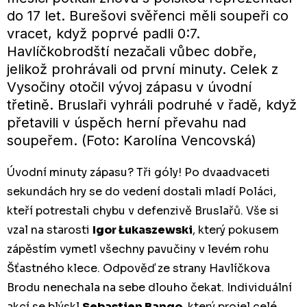
do 17 let. Burešovi svěřenci měli soupeři co
vracet, když poprvé padli 0:7.
Havlíčkobrodští nezačali vůbec dobře,
jelikož prohrávali od první minuty. Celek z
Vysočiny otočil vývoj zápasu v úvodní
třetině. Bruslaři vyhráli podruhé v řadě, když
přetavili v úspěch herní převahu nad
soupeřem. (Foto: Karolína Vencovská)
Úvodní minuty zápasu? Tři góly! Po dvaadvaceti
sekundách hry se do vedení dostali mladí Poláci,
kteří potrestali chybu v defenzivě Bruslařů. Vše si
vzal na starosti
Igor Łukaszewsk
i
, který pokusem
zápěstím vymetl všechny pavučiny v levém rohu
Šťastného klece. Odpověď ze strany Havlíčkova
Brodu nenechala na sebe dlouho čekat. Individuální
akcí se blýskl
Sebastien Bango
, který projel celé