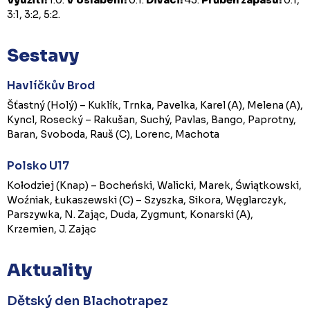
3:1, 3:2, 5:2.
Sestavy
Havlíčkův Brod
Šťastný (Holý) – Kuklík, Trnka, Pavelka, Karel (A), Melena (A),
Kyncl, Rosecký – Rakušan, Suchý, Pavlas, Bango, Paprotny,
Baran, Svoboda, Rauš (C), Lorenc, Machota
Polsko U17
Kołodziej (Knap) – Bocheński, Walicki, Marek, Świątkowski,
Woźniak, Łukaszewski (C) – Szyszka, Sikora, Węglarczyk,
Parszywka, N. Zając, Duda, Zygmunt, Konarski (A),
Krzemien, J. Zając
Aktuality
Dětský den Blachotrapez