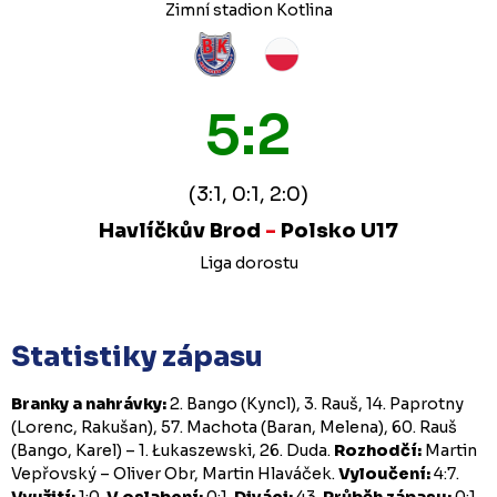
Zimní stadion Kotlina
5:2
(3:1, 0:1, 2:0)
Havlíčkův Brod
-
Polsko U17
Liga dorostu
Statistiky zápasu
Branky a nahrávky:
2. Bango (Kyncl), 3. Rauš, 14. Paprotny
(Lorenc, Rakušan), 57. Machota (Baran, Melena), 60. Rauš
(Bango, Karel) – 1. Łukaszewski, 26. Duda.
Rozhodčí:
Martin
Vepřovský – Oliver Obr, Martin Hlaváček.
Vyloučení:
4:7.
Využití:
1:0.
V oslabení:
0:1.
Diváci:
43.
Průběh zápasu:
0:1,