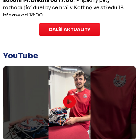
sobotu 14. března od 17:00
. Případný pátý
rozhodující duel by se hrál v Kotlině ve středu 18.
března od 18:00.
DALŠÍ AKTUALITY
Zápas dorostu je odložen
Čtvrtek 29. ledna |
Utkání dorostu v Šumperku,
které se mělo odehrát v pátek 30. ledna ve 14:15,
je
YouTube
odloženo!
Odehraje se v náhradním termínu, o
kterém se bude jednat.
Náhradní termín 32. kola
Úterý 27. ledna |
Utkání 32. kola v Písku
, které se
mělo původně odehrát 31. ledna, bylo z důvodu
marodky Králů
odloženo
. Kluby se domluvily na
náhradním termínu, Bruslaři se s Pískem utkají
venku
v pondělí 16. února od 18:00
.