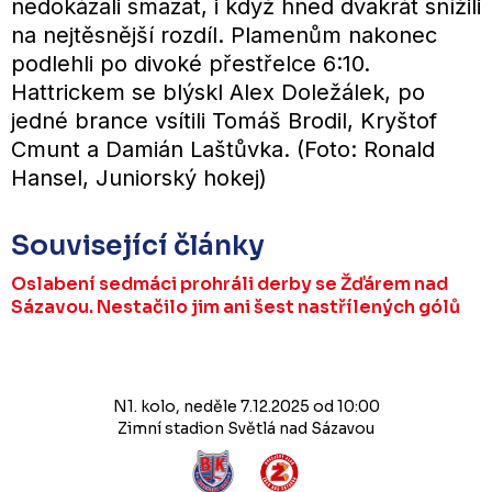
nedokázali smazat, i když hned dvakrát snížili
na nejtěsnější rozdíl. Plamenům nakonec
podlehli po divoké přestřelce 6:10.
Hattrickem se blýskl Alex Doležálek, po
jedné brance vsítili Tomáš Brodil, Kryštof
Cmunt a Damián Laštůvka. (Foto: Ronald
Hansel, Juniorský hokej)
Související články
Oslabení sedmáci prohráli derby se Žďárem nad
Sázavou. Nestačilo jim ani šest nastřílených gólů
N1. kolo, neděle 7.12.2025 od 10:00
Zimní stadion Světlá nad Sázavou