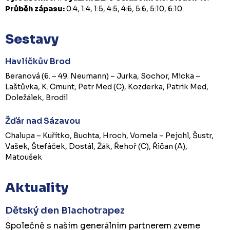
Průběh zápasu:
0:4, 1:4, 1:5, 4:5, 4:6, 5:6, 5:10, 6:10.
Sestavy
Havlíčkův Brod
Beranová (6. – 49. Neumann) – Jurka, Sochor, Micka –
Laštůvka, K. Cmunt, Petr Med (C), Kozderka, Patrik Med,
Doležálek, Brodil
Žďár nad Sázavou
Chalupa – Kuřítko, Buchta, Hroch, Vomela – Pejchl, Šustr,
Vašek, Štefáček, Dostál, Žák, Řehoř (C), Řičan (A),
Matoušek
Aktuality
Dětský den Blachotrapez
Společně s naším generálním partnerem zveme