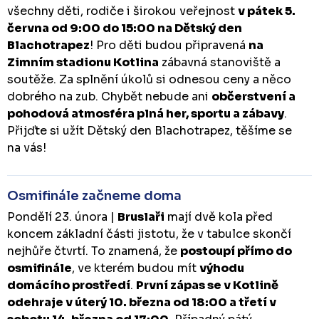
všechny děti, rodiče i širokou veřejnost
v pátek 5.
června od 9:00 do 15:00 na Dětský den
Blachotrapez
! Pro děti budou připravená
na
Zimním stadionu Kotlina
zábavná stanoviště a
soutěže. Za splnění úkolů si odnesou ceny a něco
dobrého na zub. Chybět nebude ani
občerstvení a
pohodová atmosféra plná her, sportu a zábavy
.
Přijďte si užít Dětský den Blachotrapez, těšíme se
na vás!
Osmifinále začneme doma
Pondělí 23. února |
Bruslaři
mají dvě kola před
koncem základní části jistotu, že v tabulce skončí
nejhůře čtvrtí. To znamená, že
postoupí přímo do
osmifinále
, ve kterém budou mít
výhodu
domácího prostředí
.
První zápas se v Kotlině
odehraje v úterý 10. března od 18:00 a třetí v