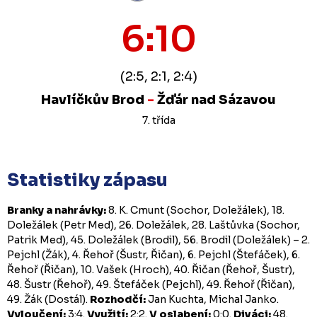
6:10
(2:5, 2:1, 2:4)
Havlíčkův Brod
-
Žďár nad Sázavou
7. třída
Statistiky zápasu
Branky a nahrávky:
8. K. Cmunt (Sochor, Doležálek), 18.
Doležálek (Petr Med), 26. Doležálek, 28. Laštůvka (Sochor,
Patrik Med), 45. Doležálek (Brodil), 56. Brodil (Doležálek) – 2.
Pejchl (Žák), 4. Řehoř (Šustr, Řičan), 6. Pejchl (Štefáček), 6.
Řehoř (Řičan), 10. Vašek (Hroch), 40. Řičan (Řehoř, Šustr),
48. Šustr (Řehoř), 49. Štefáček (Pejchl), 49. Řehoř (Řičan),
49. Žák (Dostál).
Rozhodčí:
Jan Kuchta, Michal Janko.
Vyloučení:
3:4.
Využití:
2:2.
V oslabení:
0:0.
Diváci:
48.