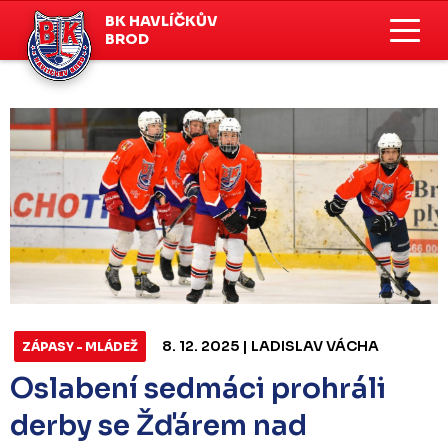
BK HAVLÍČKŮV
BROD
8. 12. 2025 | LADISLAV VÁCHA
ZÁPASY - MLÁDEŽ
Oslabení sedmáci prohráli
derby se Žďárem nad