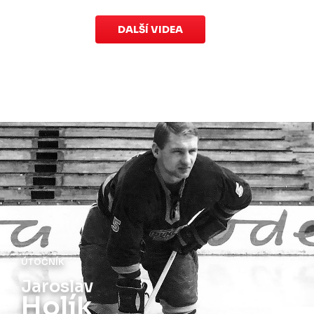
DALŠÍ VIDEA
ÚTOČNÍK
Jaroslav
Holík