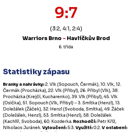
9:7
(3:2, 4:1, 2:4)
Warriors Brno
-
Havlíčkův Brod
6. třída
Statistiky zápasu
Branky a nahrávky:
2. Vlk (Sopouch, Čermák), 10. Vlk, 12.
Čermák (Procházka), 22. Vlk (Přibyl), 26. Přibyl (Vlk), 38.
Procházka (Krejčí, Kucharenko), 39. Vlk (Přibyl), 45. Vlk
(Osička), 51. Sopouch (Vlk, Přibyl) – 3. Smítka (Henzl), 13.
Doležálek (Žáček), 32. Henzl (Svoboda, Smítka), 49. Žáček
(Doležálek, Henzl), 53. Smítka (Henzl), 58. Doležálek
(Kachlíř, Svoboda), 60. Kozderka.
Rozhodčí:
Petr Kříž,
Nikolaos Juránek.
Vyloučení:
5:3.
Využití:
0:2.
V oslabení: