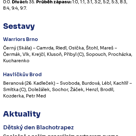
0:0.
Diváci:
35.
Průběh zápasu:
1:0, 1:1, 3:1, 3:2, 5:2, 5:3, 8:3,
8:4, 9:4, 9:7.
Sestavy
Warriors Brno
Černý (Skála) – Camrda, Riedl, Osička, Štohl, Mareš –
Čermák, Vlk, Krejčí, Klusoň, Přibyl (C), Sopouch, Procházka,
Kucharenko
Havlíčkův Brod
Beranová (26. Kadleček) – Svoboda, Burdová, Lébl, Kachlíř –
Smítka (C), Doležálek, Sochor, Žáček, Henzl, Brodil,
Kozderka, Petr Med
Aktuality
Dětský den Blachotrapez