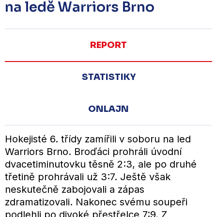
na ledě Warriors Brno
REPORT
STATISTIKY
ONLAJN
Hokejisté 6. třídy zamířili v soboru na led
Warriors Brno. Broďáci prohráli úvodní
dvacetiminutovku těsně 2:3, ale po druhé
třetině prohrávali už 3:7. Ještě však
neskutečně zabojovali a zápas
zdramatizovali. Nakonec svému soupeři
podlehli po divoké přestřelce 7:9. Z