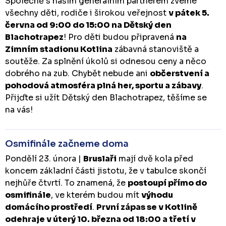
Společně s naším generálním partnerem zveme
všechny děti, rodiče i širokou veřejnost
v pátek 5.
června od 9:00 do 15:00 na Dětský den
Blachotrapez
! Pro děti budou připravená
na
Zimním stadionu Kotlina
zábavná stanoviště a
soutěže. Za splnění úkolů si odnesou ceny a něco
dobrého na zub. Chybět nebude ani
občerstvení a
pohodová atmosféra plná her, sportu a zábavy
.
Přijďte si užít Dětský den Blachotrapez, těšíme se
na vás!
Osmifinále začneme doma
Pondělí 23. února |
Bruslaři
mají dvě kola před
koncem základní části jistotu, že v tabulce skončí
nejhůře čtvrtí. To znamená, že
postoupí přímo do
osmifinále
, ve kterém budou mít
výhodu
domácího prostředí
.
První zápas se v Kotlině
odehraje v úterý 10. března od 18:00 a třetí v