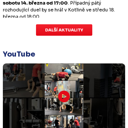
sobotu 14. března od 17:00
. Případný pátý
rozhodující duel by se hrál v Kotlině ve středu 18.
března od 18:00.
DALŠÍ AKTUALITY
Zápas dorostu je odložen
Čtvrtek 29. ledna |
Utkání dorostu v Šumperku,
které se mělo odehrát v pátek 30. ledna ve 14:15,
je
YouTube
odloženo!
Odehraje se v náhradním termínu, o
kterém se bude jednat.
Náhradní termín 32. kola
Úterý 27. ledna |
Utkání 32. kola v Písku
, které se
mělo původně odehrát 31. ledna, bylo z důvodu
marodky Králů
odloženo
. Kluby se domluvily na
náhradním termínu, Bruslaři se s Pískem utkají
venku
v pondělí 16. února od 18:00
.