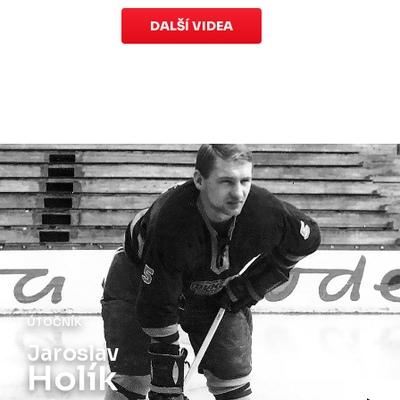
DALŠÍ VIDEA
ÚTOČNÍK
Jaroslav
Holík