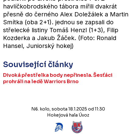
havlíčkobrodského tábora mířili dvakrát
přesně do černého Alex Doležálek a Martin
Smítka (oba 2+1). jednou se zapsali do
střelecké listiny Tomáš Henzl (1+3), Filip
Kozderka a Jakub Žáček. (Foto: Ronald
Hansel, Juniorský hokej)
Související články
Divoká přestřelka body nepřinesla. Šesťáci
prohráli na ledě Warriors Brno
N6. kolo, sobota 18.1.2025 od 11:30
Hokejová hala Úvoz