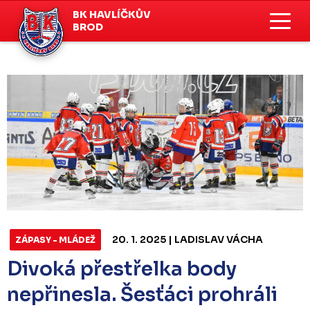
BK HAVLÍČKŮV
BROD
20. 1. 2025 | LADISLAV VÁCHA
ZÁPASY - MLÁDEŽ
Divoká přestřelka body
nepřinesla. Šesťáci prohráli