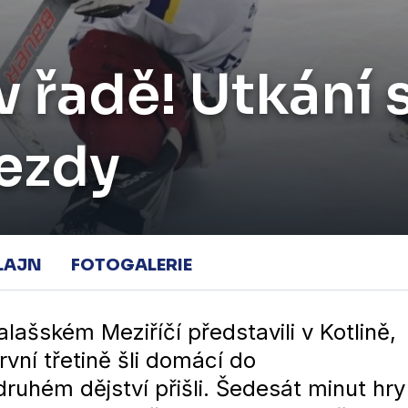
 v řadě! Utkán
jezdy
LAJN
FOTOGALERIE
lašském Meziříčí představili v Kotlině,
rvní třetině šli domácí do
ruhém dějství přišli. Šedesát minut hry