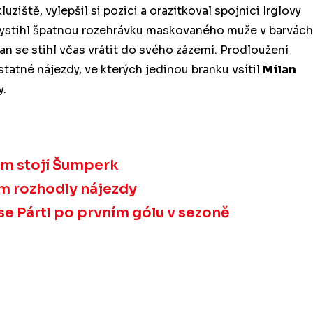
uziště, vylepšil si pozici a orazítkoval spojnici Irglovy
ž vystihl špatnou rozehrávku maskovaného muže v barvách
n se stihl včas vrátit do svého zázemí. Prodloužení
atné nájezdy, ve kterých jedinou branku vsítil
Milan
y.
 jim stojí Šumperk
m rozhodly nájezdy
se Pártl po prvním gólu v sezoně