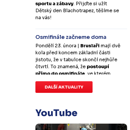
sportu a zábavy
. Přijďte si užít
Dětský den Blachotrapez, těšíme se
na vás!
Osmifinále začneme doma
Pondělí 23. února |
Bruslaři
mají dvě
kola před koncem základní části
jistotu, že v tabulce skončí nejhůře
čtvrtí. To znamená, že
postoupí
přímo do osmifinále
, ve kterém
budou mít
výhodu domácího
prostředí
DALŠÍ AKTUALITY
.
První zápas se v Kotlině
odehraje v úterý 10. března od
18:00 a třetí v sobotu 14. března od
17:00
. Případný pátý rozhodující
YouTube
duel by se hrál v Kotlině ve středu 18.
března od 18:00.