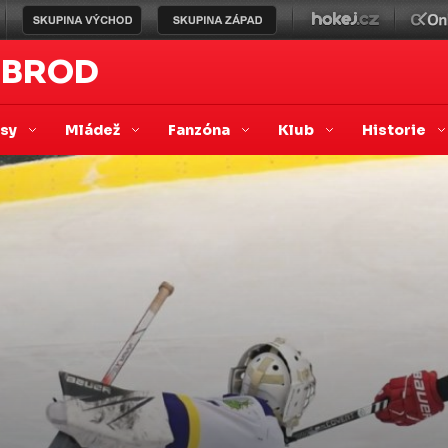
 BROD
asy
Mládež
Fanzóna
Klub
Historie