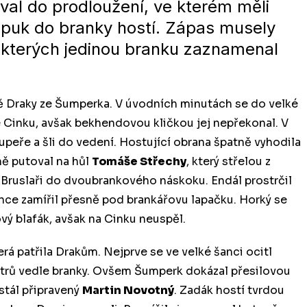
oval do prodloužení, ve kterém měli
i puk do branky hostí. Zápas musely
 kterých jedinou branku zaznamenal
dě Draky ze Šumperka. V úvodních minutách se do velké
e Cinku, avšak bekhendovou kličkou jej nepřekonal. V
upeře a šli do vedení. Hostující obrana špatně vyhodila
ně putoval na hůl
Tomáše Střechy
, který střelou z
li Bruslaři do dvoubrankového náskoku. Endál prostrčil
ánce zamířil přesně pod brankářovu lapačku. Horký se
ý blafák, avšak na Cinku neuspěl.
terá patřila Drakům. Nejprve se ve velké šanci ocitl
imetrů vedle branky. Ovšem Šumperk dokázal přesilovou
 stál připravený
Martin Novotný
. Zadák hostí tvrdou