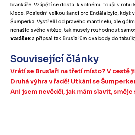
brankáře. Vzápětí se dostal k volnému touši v rohu kl
klece. Poslední velkou šancí pro Endála bylo, kdy
Šumperka. Vystřelil od pravého mantinelu, ale gólma
nenašlo svého vítěze, tak musely rozhodnout samost
Valášek
a připsal tak Bruslařům dva body do tabulk
Související články
Vrátí se Bruslaři na třetí místo? V cestě
Druhá výhra v řadě! Utkání se Šumperke
Ani jsem nevěděl, jak mám slavit, směje 