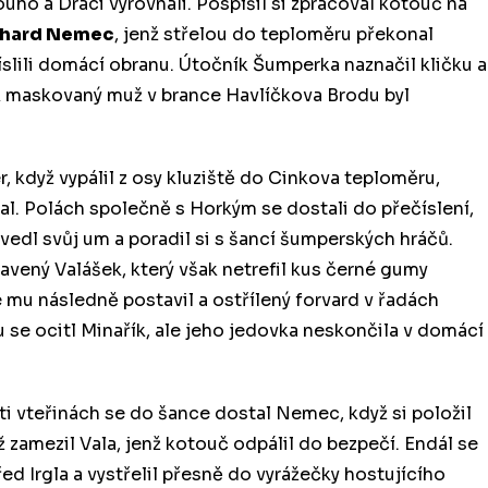
ouho a Draci vyrovnali. Pospíšil si zpracoval kotouč na
chard Nemec
, jenž střelou do teploměru překonal
lili domácí obranu. Útočník Šumperka naznačil kličku a
ak maskovaný muž v brance Havlíčkova Brodu byl
r, když vypálil z osy kluziště do Cinkova teploměru,
al. Polách společně s Horkým se dostali do přečíslení,
edl svůj um a poradil si s šancí šumperských hráčů.
tavený Valášek, který však netrefil kus černé gumy
 mu následně postavil a ostřílený forvard v řadách
se ocitl Minařík, ale jeho jedovka neskončila v domácí
ti vteřinách se do šance dostal Nemec, když si položil
 zamezil Vala, jenž kotouč odpálil do bezpečí. Endál se
řed Irgla a vystřelil přesně do vyrážečky hostujícího