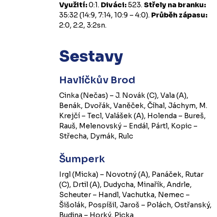
Využití:
0:1.
Diváci:
523.
Střely na branku:
35:32 (14:9, 7:14, 10:9 – 4:0).
Průběh zápasu:
2:0, 2:2, 3:2sn.
Sestavy
Havlíčkův Brod
Cinka (Nečas) – J. Novák (C), Vala (A),
Benák, Dvořák, Vaněček, Číhal, Jáchym, M.
Krejčí – Tecl, Valášek (A), Holenda – Bureš,
Rauš, Melenovský – Endál, Pártl, Kopic –
Střecha, Dymák, Rulc
Šumperk
Irgl (Micka) – Novotný (A), Panáček, Rutar
(C), Drtil (A), Dudycha, Minařík, Andrle,
Scheuter – Handl, Vachutka, Nemec –
Šišolák, Pospíšil, Jaroš – Polách, Ostřanský,
Budina – Horký, Picka