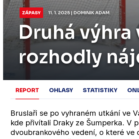
ZÁPASY
11. 1. 2025 | DOMINIK ADAM
Druhá výhra
rozhodly ná
REPORT
OHLASY
STATISTIKY
ON
Bruslaři se po vyhraném utkání ve Va
kde přivítali Draky ze Šumperka. V p
dvoubrankového vedení, o které ve d