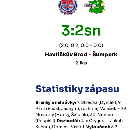
3:2sn
(2:0, 0:2, 0:0 - 0:0)
Havlíčkův Brod
-
Šumperk
2. liga
Statistiky zápasu
Branky a nahrávky:
7. Střecha (Dymák), 9.
Pártl (Endál, Jáchym), rozh. náj. Valášek – 29.
Novotný (Horký, Šišolák), 30. Nemec
(Pospíšil).
Rozhodčí:
Jan Grygera – Jakub
Kučera, Dominik Viskot.
Vyloučení:
3:2.