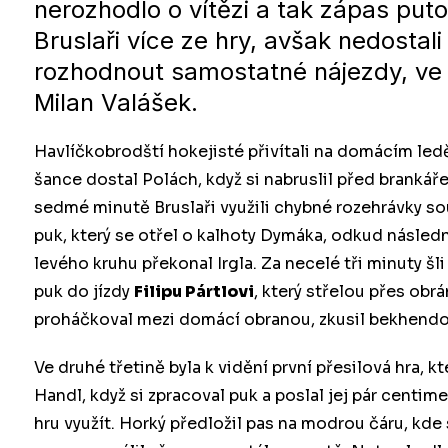
nerozhodlo o vítězi a tak zápas put
Bruslaři více ze hry, avšak nedostal
rozhodnout samostatné nájezdy, ve
Milan Valášek.
Havlíčkobrodští hokejisté přivítali na domácím le
šance dostal Polách, když si nabruslil před brankář
sedmé minutě Bruslaři využili chybné rozehrávky so
puk, který se otřel o kalhoty Dymáka, odkud násled
levého kruhu překonal Irgla. Za necelé tři minuty š
puk do jízdy
Filipu Pártlovi
, který střelou přes obr
proháčkoval mezi domácí obranou, zkusil bekhendov
Ve druhé třetině byla k vidění první přesilová hra, k
Handl, když si zpracoval puk a poslal jej pár cent
hru využít. Horký předložil pas na modrou čáru, kde