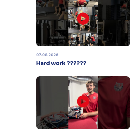
Zápas dorostu je odložen
Čtvrtek 29. ledna |
Utkání dorostu v
Šumperku,
které se mělo odehrát v
pátek 30. ledna ve 14:15,
je
odloženo!
Odehraje se v náhradním
termínu, o kterém se bude jednat.
07.08.2026
Hard work ??????
Náhradní termín 32. kola
Úterý 27. ledna |
Utkání 32. kola v
Písku
, které se mělo původně
odehrát 31. ledna, bylo z důvodu
marodky Králů
odloženo
. Kluby se
domluvily na náhradním termínu,
Bruslaři se s Pískem utkají venku
v
pondělí 16. února od 18:00
.