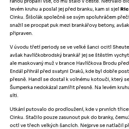
ranou propálil vše, co mu stálo v cestě. Netrvalo dl
levém kruhu a poslal jej před branku, kam si sjel
Ri
Cinku. Šišolák společně se svým spoluhráčem přečís
snažil se procpat puk mezi brankářovy betony, avš
připraven.
V úvodu třetí periody se ve velké šanci ocitl Sheute
avšak havlíčkobrodský brankář jej se štěstím vychyt
ale maskovaný muž v brance Havlíčkova Brodu předv
Endál přihrál před svatyni Draků, kde byl dobře pos
přesně. Handl se dostal k volnému kotouči, který se
Šumperka nedokázal zamířit přesně. Na levém kruhu 
síti.
Utkání putovalo do prodloužení, kde v prvních třice
Cinku. Stačilo pouze zasunout puk do branky, čemuž
octl ve třech velkých šancích. Nejprve se natlačil p