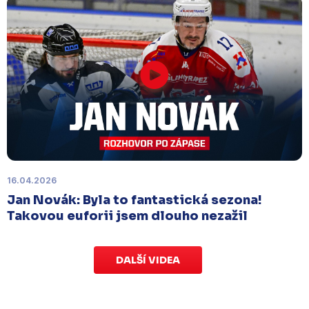
končí v neděli 11. ledna ve 20:00
.
Náhradní termín 15. kola
Úterý 18. listopadu |
Utkání 15. kola proti Ústí nad
Labem
, které se mělo původně odehrát 15.
listopadu, bylo z důvodu marodky Slovanu
odloženo
. Kluby se domluvily na náhradním
termínu, Bruslaři se s Ústím nad Labem utkají doma
v Kotlině ve středu 26. listopadu od 18:00
.
16.04.2026
Jan Novák: Byla to fantastická sezona!
Takovou euforii jsem dlouho nezažil
DALŠÍ VIDEA