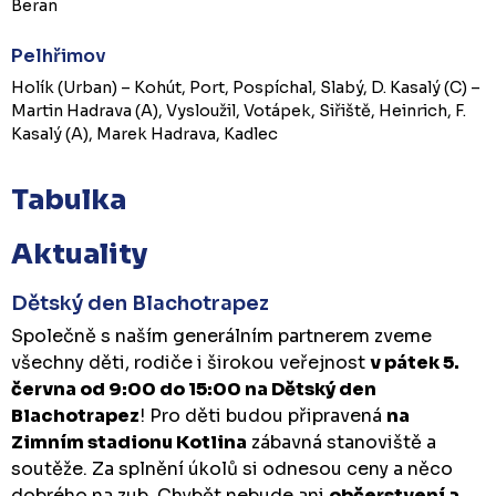
Beran
Pelhřimov
Holík (Urban) – Kohút, Port, Pospíchal, Slabý, D. Kasalý (C) –
Martin Hadrava (A), Vysloužil, Votápek, Siřiště, Heinrich, F.
Kasalý (A), Marek Hadrava, Kadlec
Tabulka
Aktuality
Dětský den Blachotrapez
Společně s naším generálním partnerem zveme
všechny děti, rodiče i širokou veřejnost
v pátek 5.
června od 9:00 do 15:00 na Dětský den
Blachotrapez
! Pro děti budou připravená
na
Zimním stadionu Kotlina
zábavná stanoviště a
soutěže. Za splnění úkolů si odnesou ceny a něco
dobrého na zub. Chybět nebude ani
občerstvení a