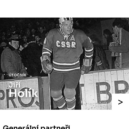
ÚTOČNÍK
Jiří
Holík
Generální partneři