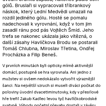
gólů. Bruslaři si vypracovali tříbrankový
náskok, který Lední Medvědi umazali na
rozdíl jediného gólu. Hosté se pomalu
nadechovali k vyrovnání, když v tom jim
zasadil ránu pod pás Vojtěch Šmíd. Jeho
trefa se nakonec ukázala jako vítězná, o
další zásahy Havlíčkova Brodu se postarali
Tomáš Chlubna, Miroslav Třetina, Ondřej
Procházka a Filip Beneš.
V prvních minutách byli opticky mírně aktivnější
domácí, postupně se hra vyrovnala. Ani jedno z
mužstev si ovšem nedokázalo vytvořit výraznější
šanci. Na největší vzruch si museli diváci počkat do
poloviny úvodní dvacetiminutovky, kdy v přesilové
hře trefil Jakub Kadlec levou tyč havlíčkobrodské
svatyně. Výhodu početní převahy dostali v závěru