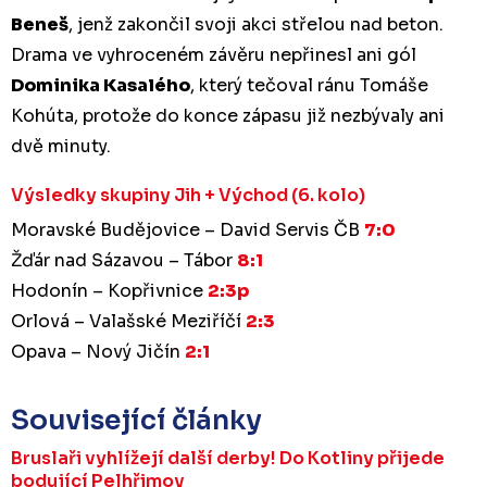
Beneš
, jenž zakončil svoji akci střelou nad beton.
Drama ve vyhroceném závěru nepřinesl ani gól
Dominika Kasalého
, který tečoval ránu Tomáše
Kohúta, protože do konce zápasu již nezbývaly ani
dvě minuty.
Výsledky skupiny Jih + Východ (6. kolo)
Moravské Budějovice – David Servis ČB
7:0
Žďár nad Sázavou – Tábor
8:1
Hodonín – Kopřivnice
2:3p
Orlová – Valašské Meziříčí
2:3
Opava – Nový Jičín
2:1
Související články
Bruslaři vyhlížejí další derby! Do Kotliny přijede
bodující Pelhřimov