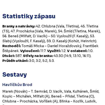
Statistiky zápasu
Branky a nahrávky:
42. Chlubna (Vala, Třetina), 45. Třetina
(TS), 47. Procházka (Vala, Marek), 54. Šmíd (Třetina, Marek),
56. Beneš (Milfait, D. Vacík) – 50. Vysloužil (F. Kasalý), 53.
Slabý (Vysloužil, F. Kasalý), 59. D. Kasalý (Kohút, Heinrich).
Rozhodčí:
Tomáš Micka – Daniel Horažďovský, František
Štěpánek.
Vyloučení:
11:7.
Využití:
1:2.
V oslabení:
1:0.
Diváci:
587.
Střely na branku:
43:30 (14:9, 13:10, 16:11).
Průběh utkání:
3:0, 3:2, 5:2, 5:3.
Sestavy
Havlíčkův Brod
Marek (Novák) – T. Semrád, D. Vacík, Vala, Kulhánek, Šmíd,
Kopic – Michálek, Milfait (A), Beneš – Přidal, Třetina (C),
Chlubna – Procházka, Voříšek (A), Blinka – Kozlík, Ludvík,