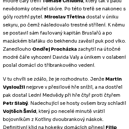
modré čáry trefil
Tomáše Chlubnu
, který tak v pádu
nevědomky otevřel skóre. Po této trefě se nakonec s
góly roztrhl pytel.
Miroslav Třetina
dostal v úniku
sekyru, po čemž následovalo trestné střílení. K němu
se postavil sám faulovaný kapitán Bruslařů a po
mazáckém blafáku do bekhendu zavěsil puk pod víko.
Zanedlouho
Ondřej Procházka
zachytil na útočné
modré čáře vyhození Davida Valy a únikem v oslabení
poslal domácí do tříbrankového vedení.
V tu chvíli se zdálo, že je rozhodnuto. Jenže
Martin
Vysloužil
nejprve v přesilové hře snížil, a na dostřel
pak dostal Lední Medvědy při hře čtyř proti čtyřem
Petr Slabý
. Nadechující se hosty ovšem brzy schladil
Vojtěch Šmíd
, který po necelé minutě vrátil
bojovníkům z Kotliny dvoubrankový náskok.
Definitivní klid na hokejky domácích přinesl
Filip