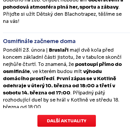
pohodová atmosféra plná her, sportu a zábavy
.
Přijďte si užít Dětský den Blachotrapez, těšíme se
na vás!
Osmifinále začneme doma
Pondělí 23. února |
Bruslaři
mají dvě kola před
koncem základní části jistotu, že v tabulce skončí
nejhůře čtvrtí. To znamená, že
postoupí přímo do
osmifinále
, ve kterém budou mít
výhodu
domácího prostředí
.
První zápas se v Kotlině
odehraje v úterý 10. března od 18:00 a třetí v
sobotu 14. března od 17:00
. Případný pátý
rozhodující duel by se hrál v Kotlině ve středu 18.
března od 18:00.
DALŠÍ AKTUALITY
Zápas dorostu je odložen