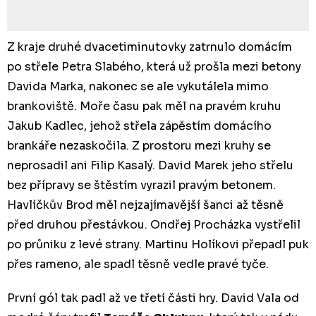
Z kraje druhé dvacetiminutovky zatrnulo domácím
po střele Petra Slabého, která už prošla mezi betony
Davida Marka, nakonec se ale vykutálela mimo
brankoviště. Moře času pak měl na pravém kruhu
Jakub Kadlec, jehož střela zápěstím domácího
brankáře nezaskočila. Z prostoru mezi kruhy se
neprosadil ani Filip Kasalý. David Marek jeho střelu
bez přípravy se štěstím vyrazil pravým betonem.
Havlíčkův Brod měl nejzajímavější šanci až těsně
před druhou přestávkou. Ondřej Procházka vystřelil
po průniku z levé strany. Martinu Holíkovi přepadl puk
přes rameno, ale spadl těsně vedle pravé tyče.
První gól tak padl až ve třetí části hry. David Vala od