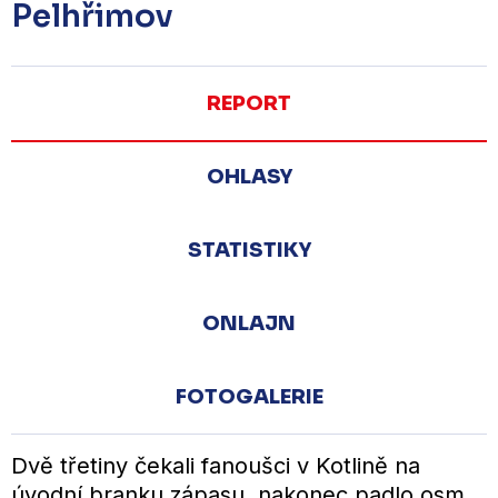
Pelhřimov
REPORT
OHLASY
STATISTIKY
ONLAJN
FOTOGALERIE
Dvě třetiny čekali fanoušci v Kotlině na
úvodní branku zápasu, nakonec padlo osm