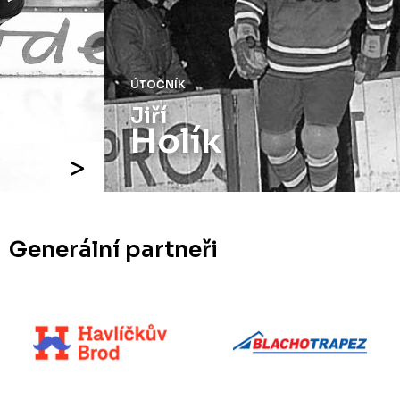
ÚTOČNÍK
Jiří
Holík
Generální partneři