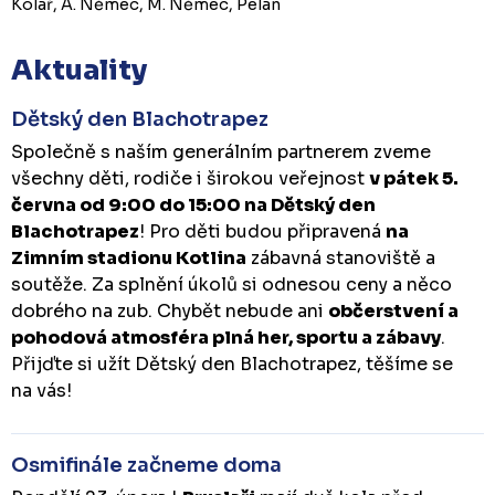
Kolář, A. Němec, M. Němec, Pelán
Aktuality
Dětský den Blachotrapez
Společně s naším generálním partnerem zveme
všechny děti, rodiče i širokou veřejnost
v pátek 5.
června od 9:00 do 15:00 na Dětský den
Blachotrapez
! Pro děti budou připravená
na
Zimním stadionu Kotlina
zábavná stanoviště a
soutěže. Za splnění úkolů si odnesou ceny a něco
dobrého na zub. Chybět nebude ani
občerstvení a
pohodová atmosféra plná her, sportu a zábavy
.
Přijďte si užít Dětský den Blachotrapez, těšíme se
na vás!
Osmifinále začneme doma