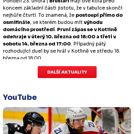
Pondělí 23. února |
Bruslaři
mají dvě kola před
koncem základní části jistotu, že v tabulce skončí
nejhůře čtvrtí. To znamená, že
postoupí přímo do
osmifinále
, ve kterém budou mít
výhodu
domácího prostředí
.
První zápas se v Kotlině
odehraje v úterý 10. března od 18:00 a třetí v
sobotu 14. března od 17:00
. Případný pátý
rozhodující duel by se hrál v Kotlině ve středu 18.
března od 18:00.
DALŠÍ AKTUALITY
Zápas dorostu je odložen
Čtvrtek 29. ledna |
Utkání dorostu v Šumperku,
které se mělo odehrát v pátek 30. ledna ve 14:15,
je
YouTube
odloženo!
Odehraje se v náhradním termínu, o
kterém se bude jednat.
Náhradní termín 32. kola