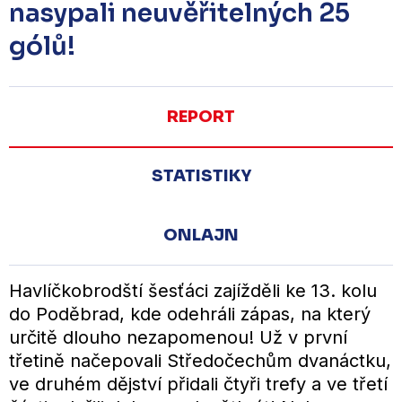
nasypali neuvěřitelných 25
gólů!
REPORT
STATISTIKY
ONLAJN
Havlíčkobrodští šesťáci zajížděli ke 13. kolu
do Poděbrad, kde odehráli zápas, na který
určitě dlouho nezapomenou! Už v první
třetině načepovali Středočechům dvanáctku,
ve druhém dějství přidali čtyři trefy a ve třetí