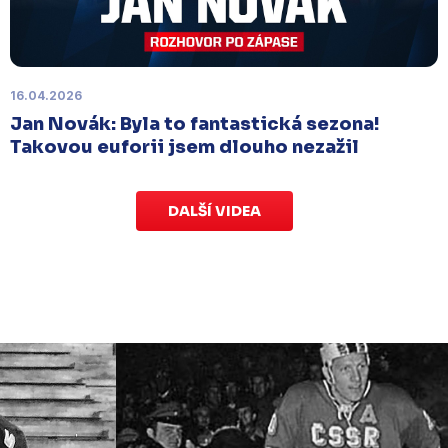
odloženo
. Kluby se domluvily na náhradním
termínu, Bruslaři se s Ústím nad Labem utkají doma
v Kotlině ve středu 26. listopadu od 18:00
.
16.04.2026
Jan Novák: Byla to fantastická sezona!
Takovou euforii jsem dlouho nezažil
DALŠÍ VIDEA