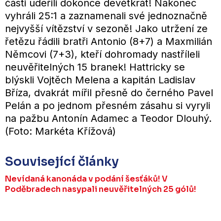
části udeřili dokonce devětkrát! Nakonec
vyhráli 25:1 a zaznamenali své jednoznačně
nejvyšší vítězství v sezoně! Jako utržení ze
řetězu řádili bratři Antonio (8+7) a Maxmilián
Němcovi (7+3), kteří dohromady nastříleli
neuvěřitelných 15 branek! Hattricky se
blýskli Vojtěch Melena a kapitán Ladislav
Bříza, dvakrát mířil přesně do černého Pavel
Pelán a po jednom přesném zásahu si vyryli
na pažbu Antonín Adamec a Teodor Dlouhý.
(Foto: Markéta Křížová)
Související články
Nevídaná kanonáda v podání šesťáků! V
Poděbradech nasypali neuvěřitelných 25 gólů!