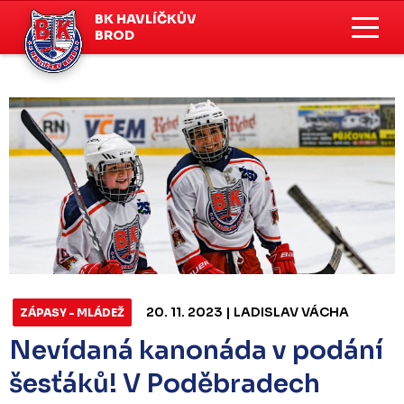
BK HAVLÍČKŮV
BROD
20. 11. 2023 | LADISLAV VÁCHA
ZÁPASY - MLÁDEŽ
Nevídaná kanonáda v podání
šesťáků! V Poděbradech