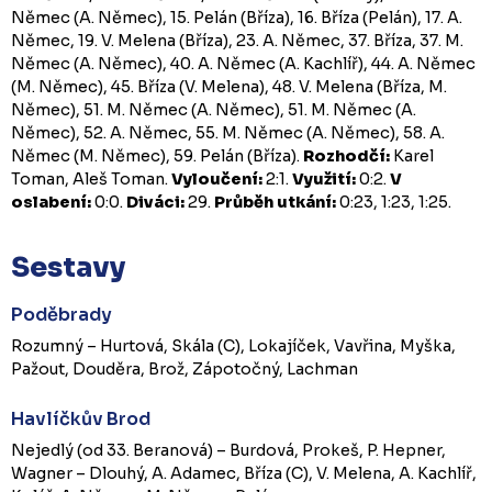
Němec (A. Němec), 15. Pelán (Bříza), 16. Bříza (Pelán), 17. A.
Němec, 19. V. Melena (Bříza), 23. A. Němec, 37. Bříza, 37. M.
Němec (A. Němec), 40. A. Němec (A. Kachlíř), 44. A. Němec
(M. Němec), 45. Bříza (V. Melena), 48. V. Melena (Bříza, M.
Němec), 51. M. Němec (A. Němec), 51. M. Němec (A.
Němec), 52. A. Němec, 55. M. Němec (A. Němec), 58. A.
Němec (M. Němec), 59. Pelán (Bříza).
Rozhodčí:
Karel
Toman, Aleš Toman.
Vyloučení:
2:1.
Využití:
0:2.
V
oslabení:
0:0.
Diváci:
29.
Průběh utkání:
0:23, 1:23, 1:25.
Sestavy
Poděbrady
Rozumný – Hurtová, Skála (C), Lokajíček, Vavřina, Myška,
Pažout, Douděra, Brož, Zápotočný, Lachman
Havlíčkův Brod
Nejedlý (od 33. Beranová) – Burdová, Prokeš, P. Hepner,
Wagner – Dlouhý, A. Adamec, Bříza (C), V. Melena, A. Kachlíř,