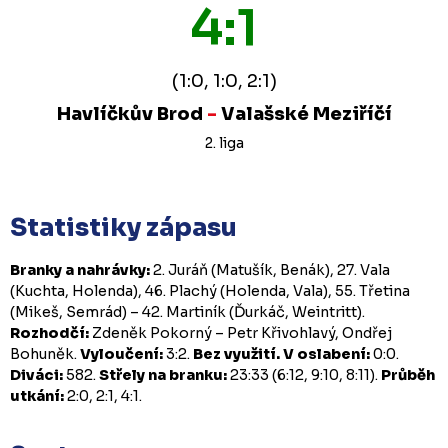
4:1
(1:0, 1:0, 2:1)
Havlíčkův Brod
-
Valašské Meziříčí
2. liga
Statistiky zápasu
Branky a nahrávky:
2. Juráň (Matušík, Benák), 27. Vala
(Kuchta, Holenda), 46. Plachý (Holenda, Vala), 55. Třetina
(Mikeš, Semrád) – 42. Martiník (Ďurkáč, Weintritt).
Rozhodčí:
Zdeněk Pokorný – Petr Křivohlavý, Ondřej
Bohuněk.
Vyloučení:
3:2.
Bez využití.
V oslabení:
0:0.
Diváci:
582.
Střely na branku:
23:33 (6:12, 9:10, 8:11).
Průběh
utkání:
2:0, 2:1, 4:1.