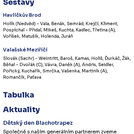
Sestavy
Havlíčkův Brod
Holík (Nedvěd) – Vala, Benák, Semrád, Krejčí, Kliment,
Pospíchal – Přidal, Mikeš, Kuchta, Kadlec, Třetina (A),
Voříšek, Matušík, Holenda, Juráň
Valašské Meziříčí
Slovák (Sachr) – Weintritt, Baroš, Kamas, Holiš, Ďurkáč, Žák,
Běhal – Dvořák (C), Vávra, Daněk (A), Andris, Seidler,
Pořický, Kuchařík, Smrčka, Vašenka, Martiník (A),
Romančík, Paťava
Tabulka
Aktuality
Dětský den Blachotrapez
Společně s naším generálním partnerem zveme