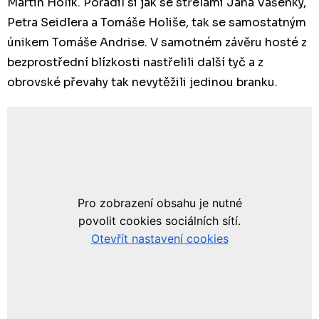
Martin Holík. Poradil si jak se střelami Jana Vašenky,
Petra Seidlera a Tomáše Holiše, tak se samostatným
únikem Tomáše Andrise. V samotném závěru hosté z
bezprostřední blízkosti nastřelili další tyč a z
obrovské převahy tak nevytěžili jedinou branku.