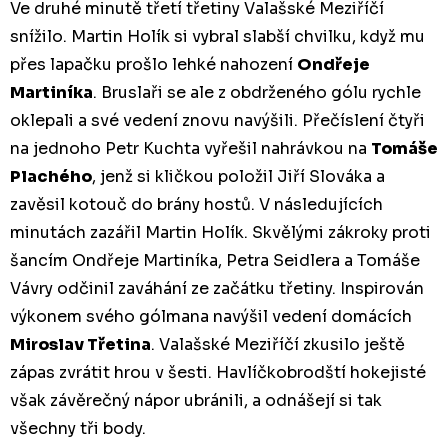
Ve druhé minutě třetí třetiny Valašské Meziříčí
snížilo. Martin Holík si vybral slabší chvilku, když mu
přes lapačku prošlo lehké nahození
Ondřeje
Martiníka
. Bruslaři se ale z obdrženého gólu rychle
oklepali a své vedení znovu navýšili. Přečíslení čtyři
na jednoho Petr Kuchta vyřešil nahrávkou na
Tomáše
Plachého
, jenž si kličkou položil Jiří Slováka a
zavěsil kotouč do brány hostů. V následujících
minutách zazářil Martin Holík. Skvělými zákroky proti
šancím Ondřeje Martiníka, Petra Seidlera a Tomáše
Vávry odčinil zaváhání ze začátku třetiny. Inspirován
výkonem svého gólmana navýšil vedení domácích
Miroslav Třetina
. Valašské Meziříčí zkusilo ještě
zápas zvrátit hrou v šesti. Havlíčkobrodští hokejisté
však závěrečný nápor ubránili, a odnášejí si tak
všechny tři body.