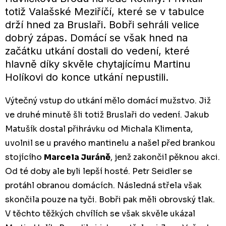
totiž Valašské Meziříčí, které se v tabulce
drží hned za Bruslaři. Bobři sehráli velice
dobrý zápas. Domácí se však hned na
začátku utkání dostali do vedení, které
hlavně díky skvěle chytajícímu Martinu
Holíkovi do konce utkání nepustili.
Výtečný vstup do utkání mělo domácí mužstvo. Již
ve druhé minutě šli totiž Bruslaři do vedení. Jakub
Matušík dostal přihrávku od Michala Klimenta,
uvolnil se u pravého mantinelu a našel před brankou
stojícího
Marcela Juráně
, jenž zakončil pěknou akci.
Od té doby ale byli lepší hosté. Petr Seidler se
protáhl obranou domácích. Následná střela však
skončila pouze na tyči. Bobři pak měli obrovský tlak.
V těchto těžkých chvílích se však skvěle ukázal