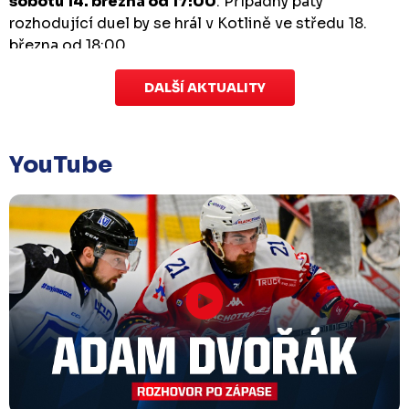
sobotu 14. března od 17:00
. Případný pátý
rozhodující duel by se hrál v Kotlině ve středu 18.
března od 18:00.
DALŠÍ AKTUALITY
Zápas dorostu je odložen
Čtvrtek 29. ledna |
Utkání dorostu v Šumperku,
které se mělo odehrát v pátek 30. ledna ve 14:15,
je
YouTube
odloženo!
Odehraje se v náhradním termínu, o
kterém se bude jednat.
Náhradní termín 32. kola
Úterý 27. ledna |
Utkání 32. kola v Písku
, které se
mělo původně odehrát 31. ledna, bylo z důvodu
marodky Králů
odloženo
. Kluby se domluvily na
náhradním termínu, Bruslaři se s Pískem utkají
venku
v pondělí 16. února od 18:00
.