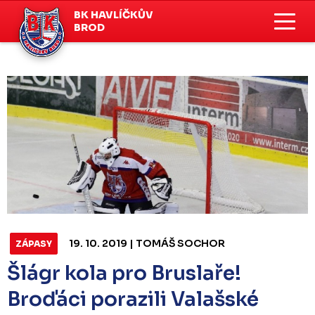
BK HAVLÍČKŮV
BROD
19. 10. 2019 | TOMÁŠ SOCHOR
ZÁPASY
Šlágr kola pro Bruslaře!
Broďáci porazili Valašské