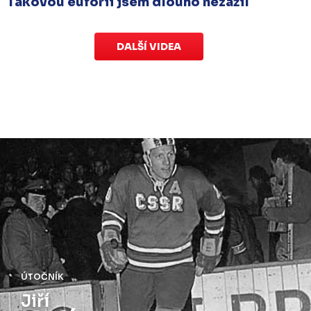
Takovou euforii jsem dlouho nezažil
DALŠÍ VIDEA
ÚTOČNÍK
Josef