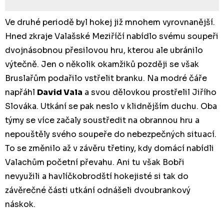
Ve druhé periodě byl hokej již mnohem vyrovnanější.
Hned zkraje Valašské Meziříčí nabídlo svému soupeři
dvojnásobnou přesilovou hru, kterou ale ubránilo
výtečně. Jen o několik okamžiků později se však
Bruslařům podařilo vstřelit branku. Na modré čáře
napřáhl
David Vala
a svou dělovkou prostřelil Jiřího
Slováka. Utkání se pak neslo v klidnějším duchu. Oba
týmy se více začaly soustředit na obrannou hru a
nepouštěly svého soupeře do nebezpečných situací.
To se změnilo až v závěru třetiny, kdy domácí nabídli
Valachům početní převahu. Ani tu však Bobři
nevyužili a havlíčkobrodští hokejisté si tak do
závěrečné části utkání odnášeli dvoubrankový
náskok.