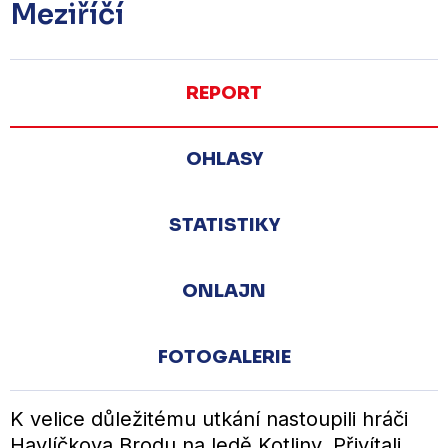
Meziříčí
REPORT
OHLASY
STATISTIKY
ONLAJN
FOTOGALERIE
K velice důležitému utkání nastoupili hráči
Havlíčkova Brodu na ledě Kotliny. Přivítali