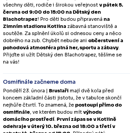
všechny děti, rodiče i širokou veřejnost
v pátek 5.
června od 9:00 do 15:00 na Dětský den
Blachotrapez
! Pro děti budou připravená
na
Zimním stadionu Kotlina
zábavná stanoviště a
soutěže. Za splnění úkolů si odnesou ceny a něco
dobrého na zub. Chybět nebude ani
občerstvení a
pohodová atmosféra plná her, sportu a zábavy
.
Přijďte si užít Dětský den Blachotrapez, těšíme se
na vás!
Osmifinále začneme doma
Pondělí 23. února |
Bruslaři
mají dvě kola před
koncem základní části jistotu, že v tabulce skončí
nejhůře čtvrtí. To znamená, že
postoupí přímo do
osmifinále
, ve kterém budou mít
výhodu
domácího prostředí
.
První zápas se v Kotlině
odehraje v úterý 10. března od 18:00 a třetí v