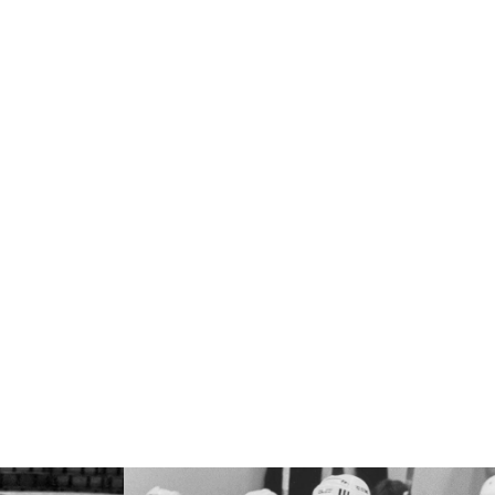
speciálních dresů končí v neděli 11.
ledna ve 20:00
.
Náhradní termín 15. kola
Úterý 18. listopadu |
Utkání 15. kola
proti Ústí nad Labem
, které se mělo
původně odehrát 15. listopadu, bylo z
důvodu marodky Slovanu
odloženo
.
Kluby se domluvily na náhradním
termínu, Bruslaři se s Ústím nad
Labem utkají doma
v Kotlině ve
středu 26. listopadu od 18:00
.