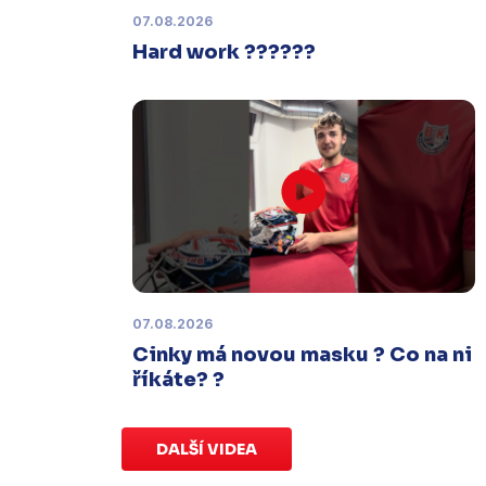
termínu, o kterém se bude jednat.
07.08.2026
Hard work ??????
Náhradní termín 32. kola
Úterý 27. ledna |
Utkání 32. kola v
Písku
, které se mělo původně
odehrát 31. ledna, bylo z důvodu
marodky Králů
odloženo
. Kluby se
domluvily na náhradním termínu,
Bruslaři se s Pískem utkají venku
v
pondělí 16. února od 18:00
.
07.08.2026
Charitativní aukce
Cinky má novou masku ? Co na ni
Sobota 3. ledna | Vydražte si na
říkáte? ?
serveru
sportovniaukce.cz
dres
svého oblíbeného hráče a
přispějte
na pomoc předčasně narozeným
DALŠÍ VIDEA
dětem
.
Charitativní aukce