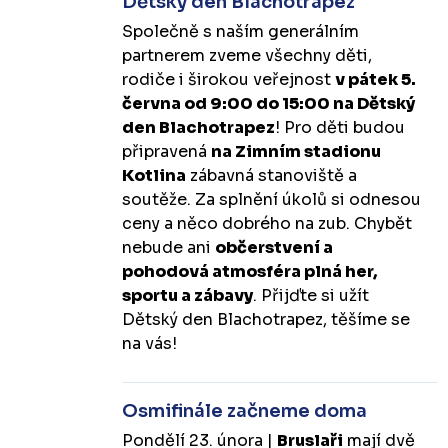
Dětský den Blachotrapez
Společně s naším generálním
partnerem zveme všechny děti,
rodiče i širokou veřejnost
v pátek 5.
června od 9:00 do 15:00 na Dětský
den Blachotrapez
! Pro děti budou
připravená
na Zimním stadionu
Kotlina
zábavná stanoviště a
soutěže. Za splnění úkolů si odnesou
ceny a něco dobrého na zub. Chybět
nebude ani
občerstvení a
pohodová atmosféra plná her,
sportu a zábavy
. Přijďte si užít
Dětský den Blachotrapez, těšíme se
na vás!
Osmifinále začneme doma
Pondělí 23. února |
Bruslaři
mají dvě