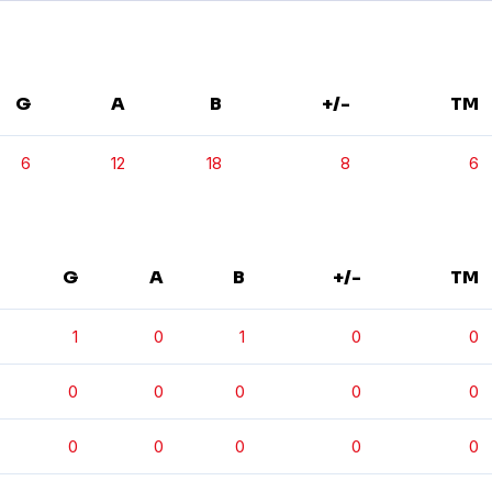
G
A
B
+/-
TM
6
12
18
8
6
G
A
B
+/-
TM
1
0
1
0
0
0
0
0
0
0
0
0
0
0
0