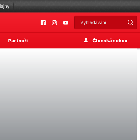
Partneři
Členská sekce