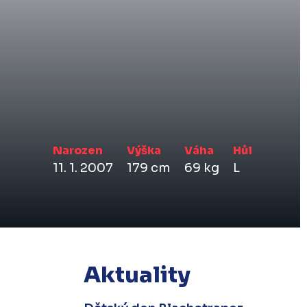
Narozen
Výška
Váha
Hůl
11. 1. 2007
179 cm
69 kg
L
Aktuality