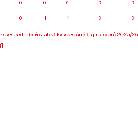
0
0
0
0
0
0
1
1
0
0
lkové podrobné statistiky v sezóně Liga juniorů 2025/26
m