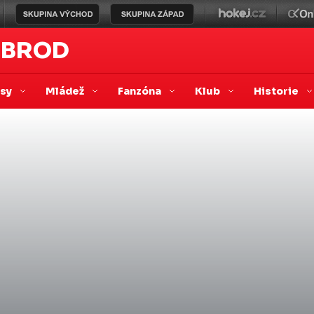
 BROD
asy
Mládež
Fanzóna
Klub
Historie