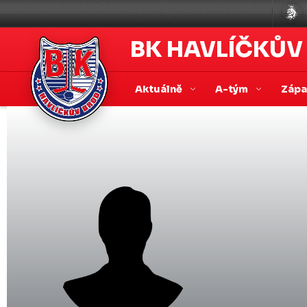
BK HAVLÍČKŮV
Aktuálně
A-tým
Záp