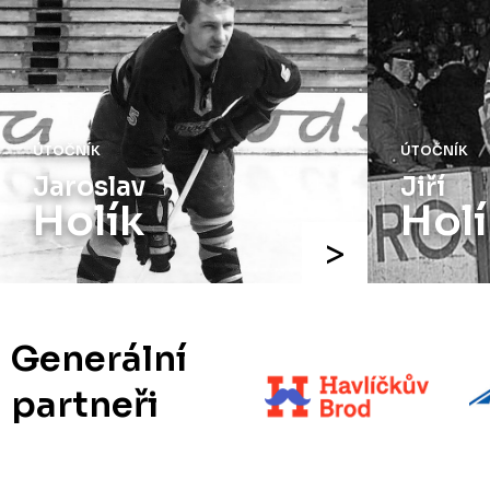
ÚTOČNÍK
ÚTOČNÍK
Jaroslav
Jiří
Holík
Holí
Generální
partneři