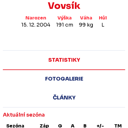
Vovsík
Narozen
Výška
Váha
Hůl
15. 12. 2004
191 cm
99 kg
L
STATISTIKY
FOTOGALERIE
ČLÁNKY
Aktuální sezóna
Sezóna
Záp
G
A
B
+/-
TM