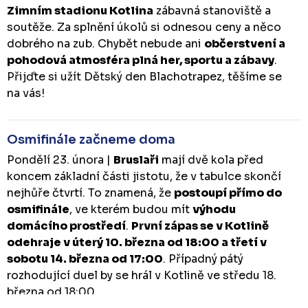
Zimním stadionu Kotlina
zábavná stanoviště a
soutěže. Za splnění úkolů si odnesou ceny a něco
dobrého na zub. Chybět nebude ani
občerstvení a
pohodová atmosféra plná her, sportu a zábavy
.
Přijďte si užít Dětský den Blachotrapez, těšíme se
na vás!
Osmifinále začneme doma
Pondělí 23. února |
Bruslaři
mají dvě kola před
koncem základní části jistotu, že v tabulce skončí
nejhůře čtvrtí. To znamená, že
postoupí přímo do
osmifinále
, ve kterém budou mít
výhodu
domácího prostředí
.
První zápas se v Kotlině
odehraje v úterý 10. března od 18:00 a třetí v
sobotu 14. března od 17:00
. Případný pátý
rozhodující duel by se hrál v Kotlině ve středu 18.
března od 18:00.