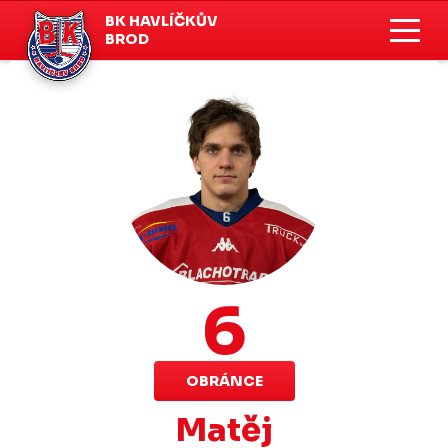
BK HAVLÍČKŮV
BROD
6
OBRÁNCE
Matěj