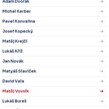
Adam Dvořák
Michal Kerber
Pavel Konvalina
Josef Kopecký
Matěj Krejčí
Lukáš Kříž
Jan Novák
Matyáš Slavíček
David Vala
Matěj Vovsík
Lukáš Bureš