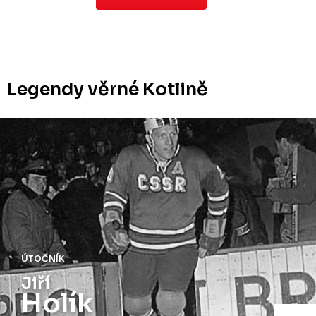
Legendy věrné Kotlině
ÚTOČNÍK
Jiří
Holík