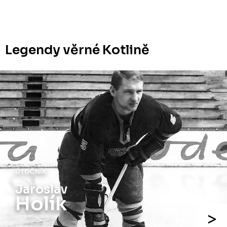
Legendy věrné Kotlině
ÚTOČNÍK
Jiří
Holík