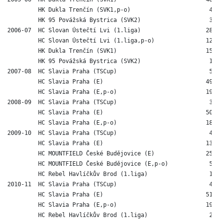
         HK Dukla Trenčín (SVK1,p-o)                       4  
         HK 95 Povážská Bystrica (SVK2)                    3  
2006-07  HC Slovan Ústečtí Lvi (1.liga)                   28 1
         HC Slovan Ústečtí Lvi (1.liga,p-o)               12  
         HK Dukla Trenčín (SVK1)                          15  
         HK 95 Povážská Bystrica (SVK2)                    1  
2007-08  HC Slavia Praha (TSCup)                           5  
         HC Slavia Praha (E)                              49 1
         HC Slavia Praha (E,p-o)                          19  
2008-09  HC Slavia Praha (TSCup)                           3  
         HC Slavia Praha (E)                              50 1
         HC Slavia Praha (E,p-o)                          18  
2009-10  HC Slavia Praha (TSCup)                           4  
         HC Slavia Praha (E)                              13  
         HC MOUNTFIELD České Budějovice (E)               25  
         HC MOUNTFIELD České Budějovice (E,p-o)            5  
         HC Rebel Havlíčkův Brod (1.liga)                  1  
2010-11  HC Slavia Praha (TSCup)                           4  
         HC Slavia Praha (E)                              51 1
         HC Slavia Praha (E,p-o)                          19  
         HC Rebel Havlíčkův Brod (1.liga)                  2  