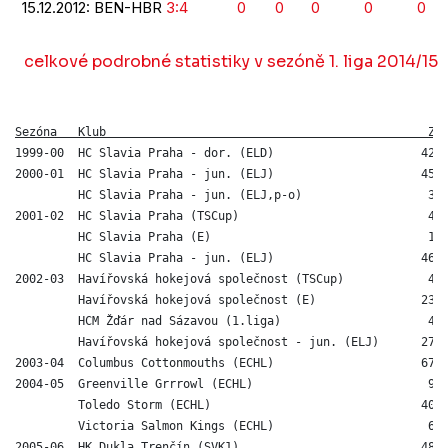
15.12.2012: BEN-HBR
3:4
0
0
0
0
0
celkové podrobné statistiky v sezóně 1. liga 2014/15
Sezóna   Klub                                              Z 
1999-00  HC Slavia Praha - dor. (ELD)                     42 1
2000-01  HC Slavia Praha - jun. (ELJ)                     45  
         HC Slavia Praha - jun. (ELJ,p-o)                  3  
2001-02  HC Slavia Praha (TSCup)                           4  
         HC Slavia Praha (E)                               1  
         HC Slavia Praha - jun. (ELJ)                     46 1
2002-03  Havířovská hokejová společnost (TSCup)            4  
         Havířovská hokejová společnost (E)               23  
         HCM Žďár nad Sázavou (1.liga)                     4  
         Havířovská hokejová společnost - jun. (ELJ)      27  
2003-04  Columbus Cottonmouths (ECHL)                     67 1
2004-05  Greenville Grrrowl (ECHL)                         9  
         Toledo Storm (ECHL)                              40  
         Victoria Salmon Kings (ECHL)                      6  
2005-06  HK Dukla Trenčín (SVK1)                          48  