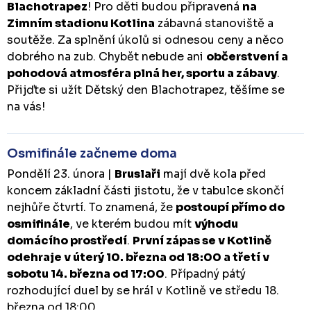
Blachotrapez
! Pro děti budou připravená
na
Zimním stadionu Kotlina
zábavná stanoviště a
soutěže. Za splnění úkolů si odnesou ceny a něco
dobrého na zub. Chybět nebude ani
občerstvení a
pohodová atmosféra plná her, sportu a zábavy
.
Přijďte si užít Dětský den Blachotrapez, těšíme se
na vás!
Osmifinále začneme doma
Pondělí 23. února |
Bruslaři
mají dvě kola před
koncem základní části jistotu, že v tabulce skončí
nejhůře čtvrtí. To znamená, že
postoupí přímo do
osmifinále
, ve kterém budou mít
výhodu
domácího prostředí
.
První zápas se v Kotlině
odehraje v úterý 10. března od 18:00 a třetí v
sobotu 14. března od 17:00
. Případný pátý
rozhodující duel by se hrál v Kotlině ve středu 18.
března od 18:00.