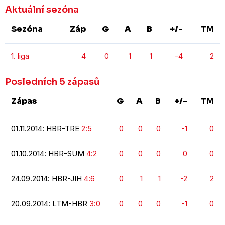
Aktuální sezóna
Sezóna
Záp
G
A
B
+/-
TM
1. liga
4
0
1
1
-4
2
Posledních 5 zápasů
Zápas
G
A
B
+/-
TM
01.11.2014: HBR-TRE
2:5
0
0
0
-1
0
01.10.2014: HBR-SUM
4:2
0
0
0
0
0
24.09.2014: HBR-JIH
4:6
0
1
1
-2
2
20.09.2014: LTM-HBR
3:0
0
0
0
-1
0