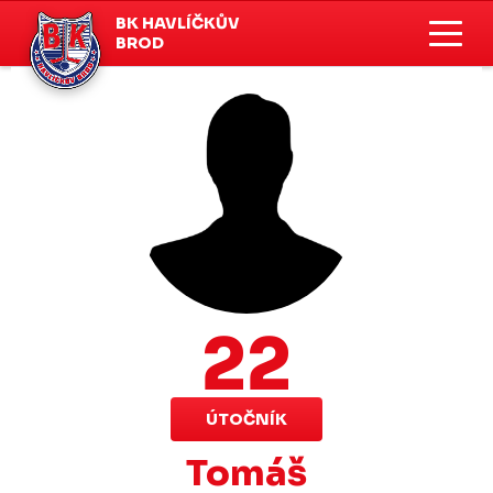
BK HAVLÍČKŮV
BROD
22
ÚTOČNÍK
Tomáš