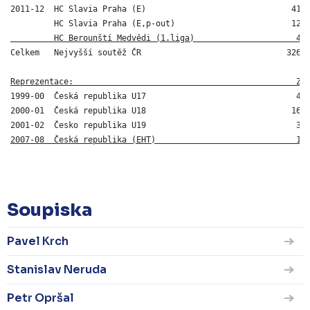
2011-12  HC Slavia Praha (E)                              41  
         HC Slavia Praha (E,p-out)                        12 
         HC Berounští Medvědi (1.liga)                     4 
Celkem   Nejvyšší soutěž ČR                              326 7
Reprezentace:                                              Z 
1999-00  Česká republika U17                               4  
2000-01  Česká republika U18                              16  
2001-02  Česko republika U19                               3 
2007-08  Česká republika (EHT)                             1 
Soupiska
Pavel Krch
Stanislav Neruda
Petr Opršal