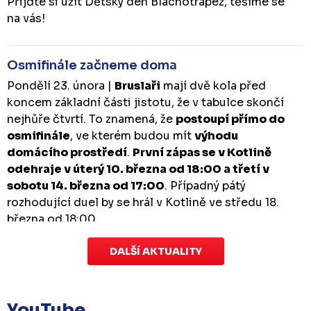
Přijďte si užít Dětský den Blachotrapez, těšíme se
na vás!
Osmifinále začneme doma
Pondělí 23. února |
Bruslaři
mají dvě kola před
koncem základní části jistotu, že v tabulce skončí
nejhůře čtvrtí. To znamená, že
postoupí přímo do
osmifinále
, ve kterém budou mít
výhodu
domácího prostředí
.
První zápas se v Kotlině
odehraje v úterý 10. března od 18:00 a třetí v
sobotu 14. března od 17:00
. Případný pátý
rozhodující duel by se hrál v Kotlině ve středu 18.
března od 18:00.
DALŠÍ AKTUALITY
Zápas dorostu je odložen
Čtvrtek 29. ledna |
Utkání dorostu v Šumperku,
které se mělo odehrát v pátek 30. ledna ve 14:15,
je
YouTube