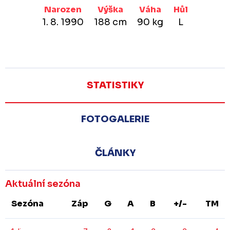
Narozen
Výška
Váha
Hůl
1. 8. 1990
188 cm
90 kg
L
STATISTIKY
FOTOGALERIE
ČLÁNKY
Aktuální sezóna
Sezóna
Záp
G
A
B
+/-
TM