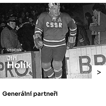
ÚTOČNÍK
Jiří
Holík
Generální partneři