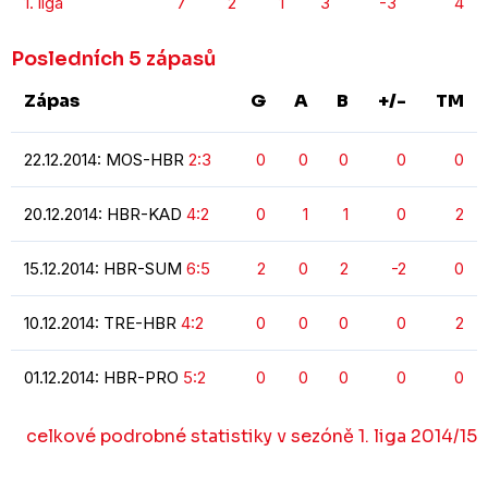
1. liga
7
2
1
3
-3
4
Posledních 5 zápasů
Zápas
G
A
B
+/-
TM
22.12.2014: MOS-HBR
2:3
0
0
0
0
0
20.12.2014: HBR-KAD
4:2
0
1
1
0
2
15.12.2014: HBR-SUM
6:5
2
0
2
-2
0
10.12.2014: TRE-HBR
4:2
0
0
0
0
2
01.12.2014: HBR-PRO
5:2
0
0
0
0
0
celkové podrobné statistiky v sezóně 1. liga 2014/15