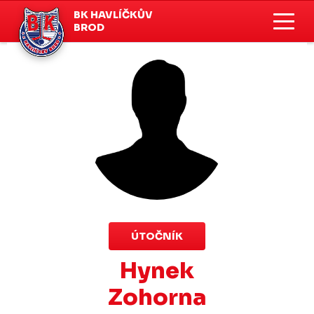
BK HAVLÍČKŮV
BROD
ÚTOČNÍK
Hynek
Zohorna