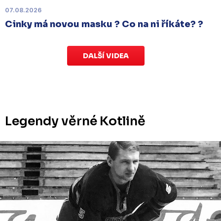
v Kotlině ve středu 26. listopadu od 18:00
.
07.08.2026
Cinky má novou masku ? Co na ni říkáte? ?
DALŠÍ VIDEA
Legendy věrné Kotlině