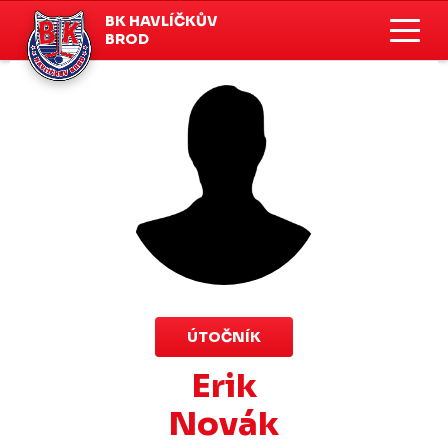
BK HAVLÍČKŮV
BROD
ÚTOČNÍK
Erik
Novák