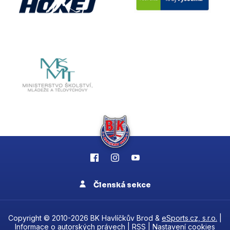
Členská sekce
Copyright © 2010-2026 BK Havlíčkův Brod &
eSports.cz, s.r.o.
|
Informace o autorských právech
|
RSS
|
Nastavení cookies