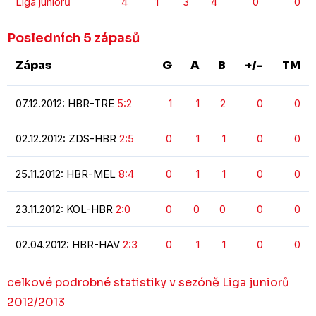
Liga juniorů
4
1
3
4
0
0
Posledních 5 zápasů
Zápas
G
A
B
+/-
TM
07.12.2012: HBR-TRE
5:2
1
1
2
0
0
02.12.2012: ZDS-HBR
2:5
0
1
1
0
0
25.11.2012: HBR-MEL
8:4
0
1
1
0
0
23.11.2012: KOL-HBR
2:0
0
0
0
0
0
02.04.2012: HBR-HAV
2:3
0
1
1
0
0
celkové podrobné statistiky v sezóně Liga juniorů
2012/2013