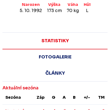
Narozen
Výška
Váha
Hůl
5. 10. 1992
173 cm
70 kg
L
STATISTIKY
FOTOGALERIE
ČLÁNKY
Aktuální sezóna
Sezóna
Záp
G
A
B
+/-
TM