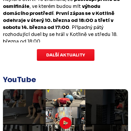
osmifinále
, ve kterém budou mít
výhodu
domácího prostředí
.
První zápas se v Kotlině
odehraje v úterý 10. března od 18:00 a třetí v
sobotu 14. března od 17:00
. Případný pátý
rozhodující duel by se hrál v Kotlině ve středu 18.
března od 18:00.
DALŠÍ AKTUALITY
Zápas dorostu je odložen
Čtvrtek 29. ledna |
Utkání dorostu v Šumperku,
které se mělo odehrát v pátek 30. ledna ve 14:15,
je
YouTube
odloženo!
Odehraje se v náhradním termínu, o
kterém se bude jednat.
Náhradní termín 32. kola
Úterý 27. ledna |
Utkání 32. kola v Písku
, které se
mělo původně odehrát 31. ledna, bylo z důvodu