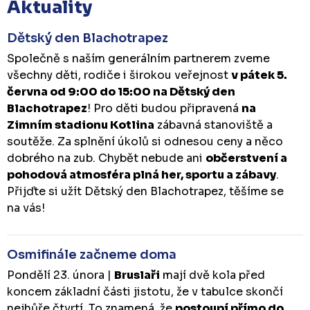
Aktuality
Dětský den Blachotrapez
Společně s naším generálním partnerem zveme
všechny děti, rodiče i širokou veřejnost
v pátek 5.
června od 9:00 do 15:00 na Dětský den
Blachotrapez
! Pro děti budou připravená
na
Zimním stadionu Kotlina
zábavná stanoviště a
soutěže. Za splnění úkolů si odnesou ceny a něco
dobrého na zub. Chybět nebude ani
občerstvení a
pohodová atmosféra plná her, sportu a zábavy
.
Přijďte si užít Dětský den Blachotrapez, těšíme se
na vás!
Osmifinále začneme doma
Pondělí 23. února |
Bruslaři
mají dvě kola před
koncem základní části jistotu, že v tabulce skončí
nejhůře čtvrtí. To znamená, že
postoupí přímo do