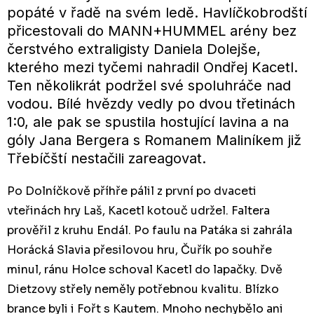
popáté v řadě na svém ledě. Havlíčkobrodští
přicestovali do MANN+HUMMEL arény bez
čerstvého extraligisty Daniela Dolejše,
kterého mezi tyčemi nahradil Ondřej Kacetl.
Ten několikrát podržel své spoluhráče nad
vodou. Bílé hvězdy vedly po dvou třetinách
1:0, ale pak se spustila hostující lavina a na
góly Jana Bergera s Romanem Maliníkem již
Třebíčští nestačili zareagovat.
Po Dolníčkově příhře pálil z první po dvaceti
vteřinách hry Laš, Kacetl kotouč udržel. Faltera
prověřil z kruhu Endál. Po faulu na Patáka si zahrála
Horácká Slavia přesilovou hru, Čuřík po souhře
minul, ránu Holce schoval Kacetl do lapačky. Dvě
Dietzovy střely neměly potřebnou kvalitu. Blízko
brance byli i Fořt s Kautem. Mnoho nechybělo ani