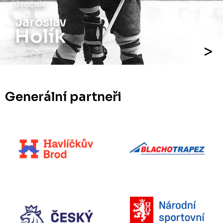
ÚTOČNÍK
Jiří
Holík
Generální partneři