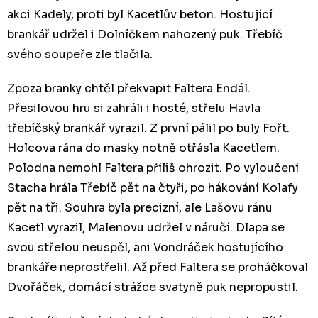
akci Kadely, proti byl Kacetlův beton. Hostující
brankář udržel i Dolníčkem nahozený puk. Třebíč
svého soupeře zle tlačila.
Zpoza branky chtěl překvapit Faltera Endál.
Přesilovou hru si zahráli i hosté, střelu Havla
třebíčský brankář vyrazil. Z první pálil po buly Fořt.
Holcova rána do masky notně otřásla Kacetlem.
Polodna nemohl Faltera příliš ohrozit. Po vyloučení
Stacha hrála Třebíč pět na čtyři, po hákování Kolafy
pět na tři. Souhra byla precizní, ale Lašovu ránu
Kacetl vyrazil, Malenovu udržel v náručí. Dlapa se
svou střelou neuspěl, ani Vondráček hostujícího
brankáře neprostřelil. Až před Faltera se proháčkoval
Dvořáček, domácí strážce svatyně puk nepropustil.