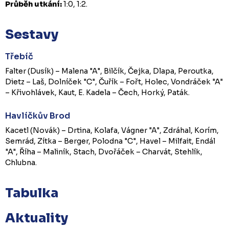
Průběh utkání:
1:0, 1:2.
Sestavy
Třebíč
Falter (Dusík) – Malena "A", Bilčík, Čejka, Dlapa, Peroutka,
Dietz – Laš, Dolníček "C", Čuřík – Fořt, Holec, Vondráček "A"
– Křivohlávek, Kaut, E. Kadela – Čech, Horký, Paták.
Havlíčkův Brod
Kacetl (Novák) – Drtina, Kolafa, Vágner "A", Zdráhal, Korím,
Semrád, Zítka – Berger, Polodna "C", Havel – Milfait, Endál
"A", Říha – Maliník, Stach, Dvořáček – Charvát, Stehlík,
Chlubna.
Tabulka
Aktuality