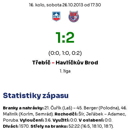
16. kolo, sobota 26.10.2013 od 17:30
1:2
(0:0, 1:0, 0:2)
Třebíč
-
Havlíčkův Brod
1. liga
Statistiky zápasu
Branky a nahrávky:
21. Čuřík (Laš) – 45. Berger (Polodna), 46.
Maliník (Korím, Semrád).
Rozhodčí:
Šír, Jeřábek – Adamec,
Poruba.
Vyloučení:
3:6.
Využití:
0:0.
V oslabení:
0:0.
Diváci:
1570.
Střely na branku:
52:22 (16:5, 18:10, 18:7).