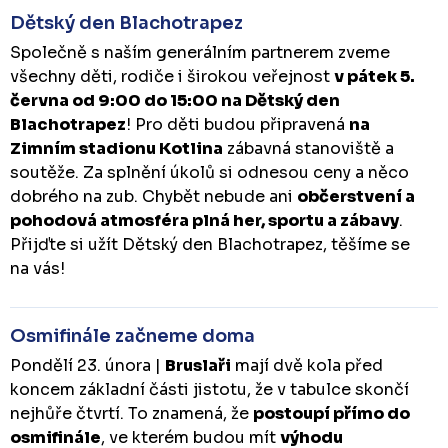
Dětský den Blachotrapez
Společně s naším generálním partnerem zveme
všechny děti, rodiče i širokou veřejnost
v pátek 5.
června od 9:00 do 15:00 na Dětský den
Blachotrapez
! Pro děti budou připravená
na
Zimním stadionu Kotlina
zábavná stanoviště a
soutěže. Za splnění úkolů si odnesou ceny a něco
dobrého na zub. Chybět nebude ani
občerstvení a
pohodová atmosféra plná her, sportu a zábavy
.
Přijďte si užít Dětský den Blachotrapez, těšíme se
na vás!
Osmifinále začneme doma
Pondělí 23. února |
Bruslaři
mají dvě kola před
koncem základní části jistotu, že v tabulce skončí
nejhůře čtvrtí. To znamená, že
postoupí přímo do
osmifinále
, ve kterém budou mít
výhodu