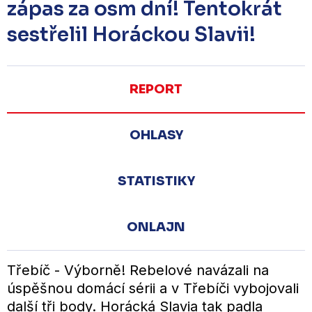
zápas za osm dní! Tentokrát
sestřelil Horáckou Slavii!
REPORT
OHLASY
STATISTIKY
ONLAJN
Třebíč - Výborně! Rebelové navázali na
úspěšnou domácí sérii a v Třebíči vybojovali
další tři body. Horácká Slavia tak padla