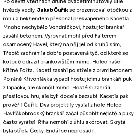
Po devíti vteřinách druhé dvacetiminutovky Bílé
hvězdy vedly.
Jakub Čuřík
se prezentoval otočkou z
rohu a bekhendem překonal překvapeného Kacetla.
Mnoho nechybělo Vondráčkovi, hostující brankář
zasáhl betonem. Vyrovnat mohl před Falterem
osamocený Havel, který na něj jel od kruhů sám,
Třebíč zachránila dobře postavená tyč, od které se
kotouč odrazil brankovištěm mimo. Holec našel
křižně Fořta, Kacetl zasáhl po střele z první betonem.
Po ráně Křivohlávka vypadl hostujícímu brankáři puk
z lapačky, ale skončil mimo. Hosté si zahráli
přesilovou hru, ale byli docela bezzubí. Kacetla pak
prověřil Čuřík. Dva projektily vyslal z hole Holec.
Havlíčkobrodský brankář začal působit nejistě a puky
často vyrážel. Říha nemohl z úhlu skórovat. Skrytá
byla střela Čejky. Endál se neprosadil.