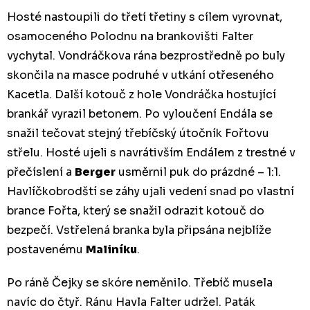
Hosté nastoupili do třetí třetiny s cílem vyrovnat,
osamoceného Polodnu na brankovišti Falter
vychytal. Vondráčkova rána bezprostředně po buly
skončila na masce podruhé v utkání otřeseného
Kacetla. Další kotouč z hole Vondráčka hostující
brankář vyrazil betonem. Po vyloučení Endála se
snažil tečovat stejný třebíčský útočník Fořtovu
střelu. Hosté ujeli s navrátivším Endálem z trestné v
přečíslení a
Berger
usměrnil puk do prázdné – 1:1.
Havlíčkobrodští se záhy ujali vedení snad po vlastní
brance Fořta, který se snažil odrazit kotouč do
bezpečí. Vstřelená branka byla připsána nejblíže
postavenému
Maliníku
.
Po ráně Čejky se skóre neměnilo. Třebíč musela
navíc do čtyř. Ránu Havla Falter udržel. Paták