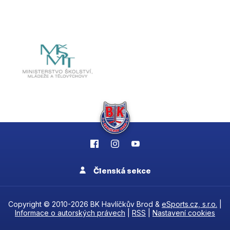
Členská sekce
Copyright © 2010-2026 BK Havlíčkův Brod &
eSports.cz, s.r.o.
|
Informace o autorských právech
|
RSS
|
Nastavení cookies