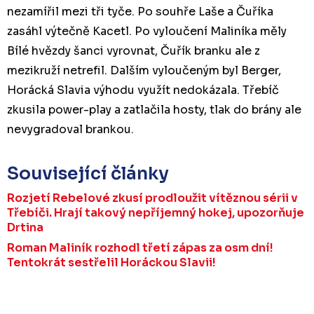
nezamířil mezi tři tyče. Po souhře Laše a Čuříka
zasáhl výtečně Kacetl. Po vyloučení Maliníka měly
Bílé hvězdy šanci vyrovnat, Čuřík branku ale z
mezikruží netrefil. Dalším vyloučeným byl Berger,
Horácká Slavia výhodu využít nedokázala. Třebíč
zkusila power-play a zatlačila hosty, tlak do brány ale
nevygradoval brankou.
Související články
Rozjetí Rebelové zkusí prodloužit vítěznou sérii v
Třebíči. Hrají takový nepříjemný hokej, upozorňuje
Drtina
Roman Maliník rozhodl třetí zápas za osm dní!
Tentokrát sestřelil Horáckou Slavii!