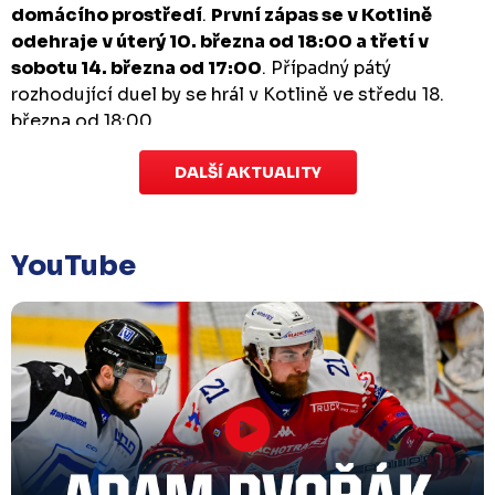
domácího prostředí
.
První zápas se v Kotlině
odehraje v úterý 10. března od 18:00 a třetí v
sobotu 14. března od 17:00
. Případný pátý
rozhodující duel by se hrál v Kotlině ve středu 18.
března od 18:00.
DALŠÍ AKTUALITY
Zápas dorostu je odložen
Čtvrtek 29. ledna |
Utkání dorostu v Šumperku,
které se mělo odehrát v pátek 30. ledna ve 14:15,
je
YouTube
odloženo!
Odehraje se v náhradním termínu, o
kterém se bude jednat.
Náhradní termín 32. kola
Úterý 27. ledna |
Utkání 32. kola v Písku
, které se
mělo původně odehrát 31. ledna, bylo z důvodu
marodky Králů
odloženo
. Kluby se domluvily na
náhradním termínu, Bruslaři se s Pískem utkají