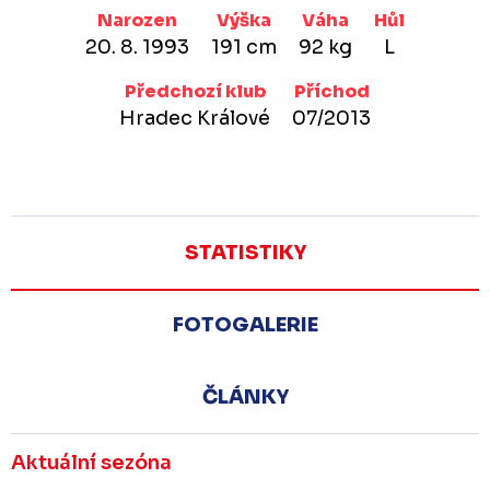
Narozen
Výška
Váha
Hůl
20. 8. 1993
191 cm
92 kg
L
Předchozí klub
Příchod
Hradec Králové
07/2013
STATISTIKY
FOTOGALERIE
ČLÁNKY
Aktuální sezóna