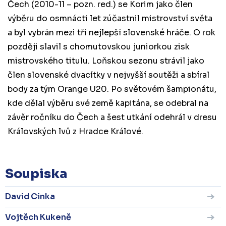
Čech (2010-11 – pozn. red.) se Korim jako člen
výběru do osmnácti let zúčastnil mistrovství světa
a byl vybrán mezi tři nejlepší slovenské hráče. O rok
později slavil s chomutovskou juniorkou zisk
mistrovského titulu. Loňskou sezonu strávil jako
člen slovenské dvacítky v nejvyšší soutěži a sbíral
body za tým Orange U20. Po světovém šampionátu,
kde dělal výběru své země kapitána, se odebral na
závěr ročníku do Čech a šest utkání odehrál v dresu
Královských lvů z Hradce Králové.
Soupiska
David Cinka
Vojtěch Kukeně