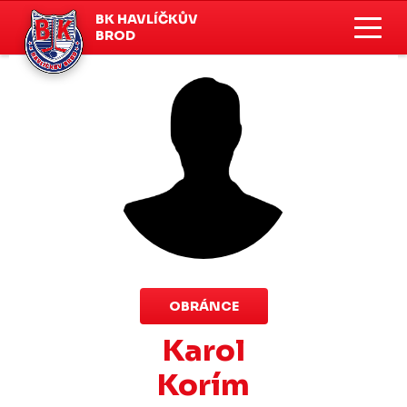
BK HAVLÍČKŮV
BROD
OBRÁNCE
Karol
Korím