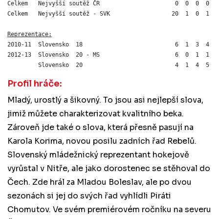
Celkem   Nejvyšší soutěž ČR                      0  0  0  0   
Celkem   Nejvyšší soutěž - SVK                  20  1  0  1 -1
Reprezentace:
2010-11  Slovensko  18                           6  1  3  4  -
2012-13  Slovensko  20 - MS                      6  0  1  1   
Profil hráče:
Mladý, urostlý a šikovný. To jsou asi nejlepší slova,
jimiž můžete charakterizovat kvalitního beka.
Zároveň jde také o slova, která přesně pasují na
Karola Korima, novou posilu zadních řad Rebelů.
Slovenský mládežnický reprezentant hokejově
vyrůstal v Nitře, ale jako dorostenec se stěhoval do
Čech. Zde hrál za Mladou Boleslav, ale po dvou
sezonách si jej do svých řad vyhlídli Piráti
Chomutov. Ve svém premiérovém ročníku na severu