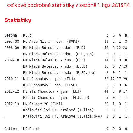
celkové podrobné statistiky v sezóně 1. liga 2013/14
Statistiky
Sezóna   Klub                                    Z  G  A  B +
2007-08  HC Ardo Nitra - dor. (SVK1)            19  2  1  3   
2008-09  BK Mladá Boleslav - dor. (ELD)         46  6 22 28 +1
         BK Mladá Boleslav - dor. (ELD,p-o)      2  0  1  1   
2009-10  BK Mladá Boleslav - jun. (ELJ)         14  0  0  0  -
         BK Mladá Boleslav - sdo. (ELSD)        36  6  7 13  -
         BK Mladá Boleslav - sdo. (ELSD,p-o)     2  0  1  1  +
2010-11  KLH Chomutov - jun. (ELJ)              58 12 17 29 +1
         KLH Chomutov - sdo. (ELSD)              5  3  3  6  +
2011-12  Piráti Chomutov - jun. (ELJ)           44  8  9 17 +2
         Piráti Chomutov - jun. (ELJ,p-o)        5  0  1  1  +
2012-13  HK Orange 20 (SVK1)                    20  1  0  1 -1
         Královští lvi Hr. Králové (1.liga)      3  0  1  1  
         Královští lvi Hr. Králové (1.liga,p-o)  3  0  1  1  
Celkem   HC Rebel                                0  0  0  0   