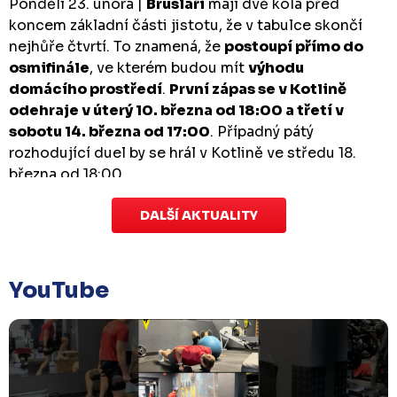
Pondělí 23. února |
Bruslaři
mají dvě kola před
koncem základní části jistotu, že v tabulce skončí
nejhůře čtvrtí. To znamená, že
postoupí přímo do
osmifinále
, ve kterém budou mít
výhodu
domácího prostředí
.
První zápas se v Kotlině
odehraje v úterý 10. března od 18:00 a třetí v
sobotu 14. března od 17:00
. Případný pátý
rozhodující duel by se hrál v Kotlině ve středu 18.
března od 18:00.
DALŠÍ AKTUALITY
Zápas dorostu je odložen
Čtvrtek 29. ledna |
Utkání dorostu v Šumperku,
které se mělo odehrát v pátek 30. ledna ve 14:15,
je
YouTube
odloženo!
Odehraje se v náhradním termínu, o
kterém se bude jednat.
Náhradní termín 32. kola