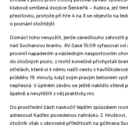
klubově smíšená dvojice Šenkeřík – Kubica, jež tí
přesilovku, protože při hře 4 na 3 se objevilo na le
o poznání složitější.
Domácí toho nevyužili, jenže zanedlouho zahrozili p
nad Suchanovu branku. AV čase 15:09 vyfasoval od s
provinil napadením a následným nesportovním chová
do útočných pozic, z nichž konečně přichystali bra
střelách, které si k němu našli cestu z havlíčkobrod
průběhu 19. minuty, když svým pravým betonem vychy
nepřesná. V úplném závěru se ještě nabídlo slibné p
špatně a nevytěžili z něj prakticky nic.
Do prostřední části naskočil lepším způsobem rovn
adresoval Kadlec povedenou nahrávku J. Hruškovi,
útočník však v obrovské příležitosti na gólmana Su