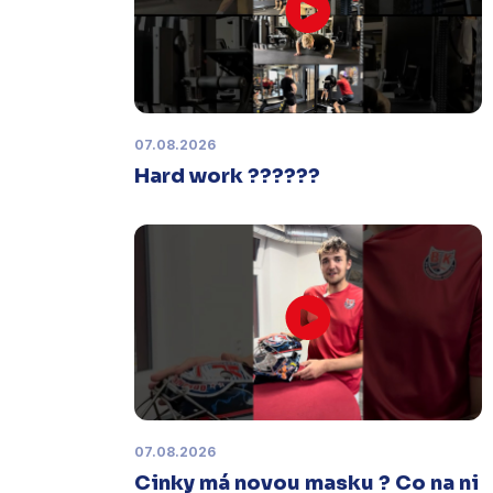
Čtvrtek 29. ledna |
Utkání dorostu v
Šumperku,
které se mělo odehrát v
pátek 30. ledna ve 14:15,
je
odloženo!
Odehraje se v náhradním
termínu, o kterém se bude jednat.
07.08.2026
Hard work ??????
Náhradní termín 32. kola
Úterý 27. ledna |
Utkání 32. kola v
Písku
, které se mělo původně
odehrát 31. ledna, bylo z důvodu
marodky Králů
odloženo
. Kluby se
domluvily na náhradním termínu,
Bruslaři se s Pískem utkají venku
v
pondělí 16. února od 18:00
.
07.08.2026
Charitativní aukce
Cinky má novou masku ? Co na ni