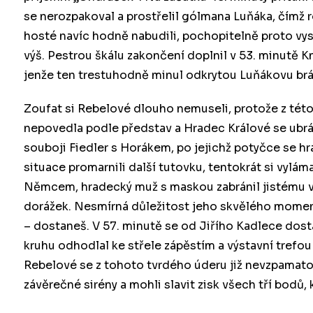
se nerozpakoval a prostřelil gólmana Luňáka, čímž r
hosté navíc hodně nabudili, pochopitelně proto vyst
výš. Pestrou škálu zakončení doplnil v 53. minutě 
jenže ten trestuhodně minul odkrytou Luňákovu brá
Zoufat si Rebelové dlouho nemuseli, protože z této 
nepovedla podle představ a Hradec Králové se ubráni
souboji Fiedler s Horákem, po jejichž potyčce se hr
situace promarnili další tutovku, tentokrát si vylá
Němcem, hradecký muž s maskou zabránil jistému vy
dorážek. Nesmírná důležitost jeho skvělého momentu
– dostaneš. V 57. minutě se od Jiřího Kadlece dos
kruhu odhodlal ke střele zápěstím a výstavní trefou
Rebelové se z tohoto tvrdého úderu již nevzpamato
závěrečné sirény a mohli slavit zisk všech tří bodů, 