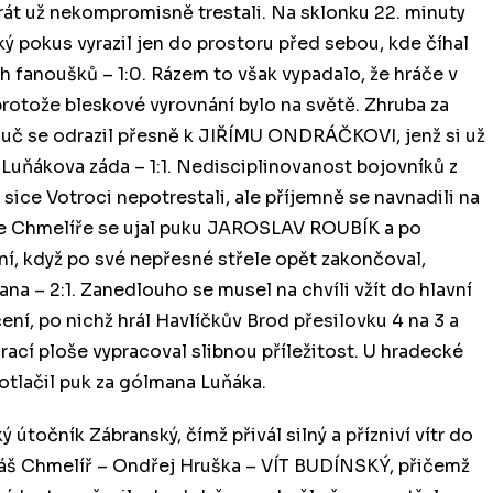
rát už nekompromisně trestali. Na sklonku 22. minuty
ký pokus vyrazil jen do prostoru před sebou, kde číhal
 fanoušků – 1:0. Rázem to však vypadalo, že hráče v
rotože bleskové vyrovnání bylo na světě. Zhruba za
ouč se odrazil přesně k JIŘÍMU ONDRÁČKOVI, jenž si už
a Luňákova záda – 1:1. Nedisciplinovanost bojovníků z
ice Votroci nepotrestali, ale příjemně se navnadili na
áše Chmelíře se ujal puku JAROSLAV ROUBÍK a po
í, když po své nepřesné střele opět zakončoval,
na – 2:1. Zanedlouho se musel na chvíli vžít do hlavní
čení, po nichž hrál Havlíčkův Brod přesilovku 4 na 3 a
 hrací ploše vypracoval slibnou příležitost. U hradecké
dotlačil puk za gólmana Luňáka.
 útočník Zábranský, čímž přivál silný a přízniví vítr do
káš Chmelíř – Ondřej Hruška – VÍT BUDÍNSKÝ, přičemž