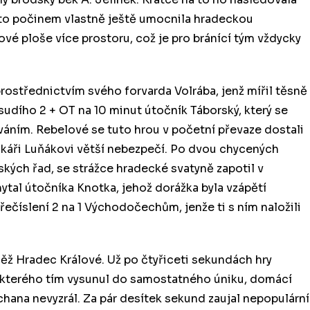
mto počinem vlastně ještě umocnila hradeckou
dové ploše více prostoru, což je pro bránící tým vždycky
rostřednictvím svého forvarda Volrába, jenž mířil těsně
udího 2 + OT na 10 minut útočník Táborský, který se
ním. Rebelové se tuto hrou v početní převaze dostali
nkáři Luňákovi větší nebezpečí. Po dvou chycených
ských řad, se strážce hradecké svatyně zapotil v
tal útočníka Knotka, jehož dorážka byla vzápětí
řečíslení 2 na 1 Východočechům, jenže ti s ním naložili
ěž Hradec Králové. Už po čtyřiceti sekundách hry
 kterého tím vysunul do samostatného úniku, domácí
chana nevyzrál. Za pár desítek sekund zaujal nepopulární