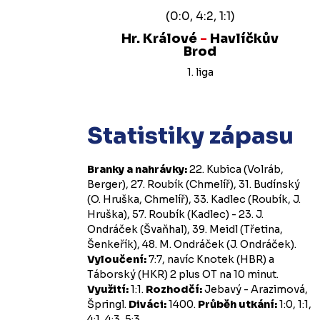
(0:0, 4:2, 1:1)
Hr. Králové
-
Havlíčkův
Brod
1. liga
Statistiky zápasu
Branky a nahrávky:
22. Kubica (Volráb,
Berger), 27. Roubík (Chmelíř), 31. Budínský
(O. Hruška, Chmelíř), 33. Kadlec (Roubík, J.
Hruška), 57. Roubík (Kadlec) - 23. J.
Ondráček (Švaňhal), 39. Meidl (Třetina,
Šenkeřík), 48. M. Ondráček (J. Ondráček).
Vyloučení:
7:7, navíc Knotek (HBR) a
Táborský (HKR) 2 plus OT na 10 minut.
Využití:
1:1.
Rozhodčí:
Jebavý - Arazimová,
Špringl.
Diváci:
1400.
Průběh utkání:
1:0, 1:1,
4:1, 4:3, 5:3.