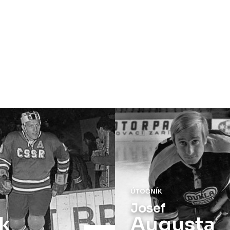
ÚTOČNÍK
Josef
k
Augusta