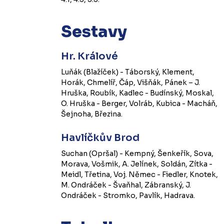
Sestavy
Hr. Králové
Luňák (Blažíček) - Táborský, Klement,
Horák, Chmelíř, Čáp, Višňák, Pánek – J.
Hruška, Roubík, Kadlec - Budínský, Moskal,
O. Hruška - Berger, Volráb, Kubica - Macháň,
Šejnoha, Březina.
Havlíčkův Brod
Suchan (Opršal) - Kempný, Šenkeřík, Sova,
Morava, Vošmik, A. Jelínek, Soldán, Zítka -
Meidl, Třetina, Voj. Němec - Fiedler, Knotek,
M. Ondráček - Švaňhal, Zábranský, J.
Ondráček - Stromko, Pavlík, Hadrava.