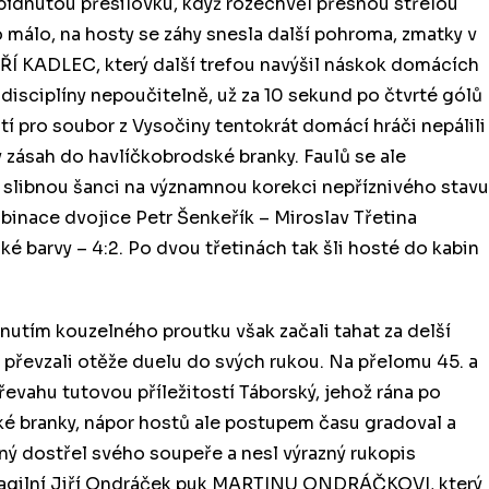
ídnutou přesilovku, když rozechvěl přesnou střelou
o málo, na hosty se záhy snesla další pohroma, zmatky v
IŘÍ KADLEC, který další trefou navýšil náskok domácích
 disciplíny nepoučitelně, už za 10 sekund po čtvrté gólů
í pro soubor z Vysočiny tentokrát domácí hráči nepálili
 zásah do havlíčkobrodské branky. Faulů se ale
m slibnou šanci na významnou korekci nepříznivého stavu
mbinace dvojice Petr Šenkeřík – Miroslav Třetina
é barvy – 4:2. Po dvou třetinách tak šli hosté do kabin
vnutím kouzelného proutku však začali tahat za delší
 a převzali otěže duelu do svých rukou. Na přelomu 45. a
evahu tutovou příležitostí Táborský, jehož rána po
ké branky, nápor hostů ale postupem času gradoval a
sný dostřel svého soupeře a nesl výrazný rukopis
kl agilní Jiří Ondráček puk MARTINU ONDRÁČKOVI, který