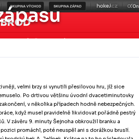
 zápasu
 BROD
asy
Mládež
Fanzóna
Klub
Historie
něji, velmi brzy si vynutili přesilovou hru, jíž sice
š nemuselo. Po drtivou většinu úvodní dvacetiminutovky
do zakončení, v několika případech hodně nebezpečných.
ráce, když musel pravidelně likvidovat pořádně pestrý
ů. V závěru 9. minuty Šejnoha obkroužil branku a
pozici promáchl, poté neuspěl ani s dorážkou bruslí.
ný brodský bek A. Jelínek. Krátce na to ho následovala