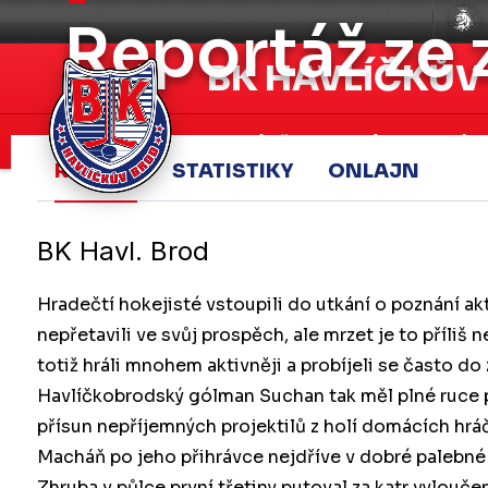
Reportáž ze
BK HAVLÍČKŮV
Aktuálně
A-tým
Záp
REPORT
STATISTIKY
ONLAJN
BK Havl. Brod
Hradečtí hokejisté vstoupili do utkání o poznání aktiv
nepřetavili ve svůj prospěch, ale mrzet je to příli
totiž hráli mnohem aktivněji a probíjeli se často 
Havlíčkobrodský gólman Suchan tak měl plné ruce p
přísun nepříjemných projektilů z holí domácích hráč
Macháň po jeho přihrávce nejdříve v dobré palebné 
Zhruba v půlce první třetiny putoval za katr vylouče