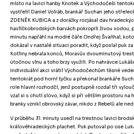
místo na lavici hanby Knotek a Východočeši tentok
vystřelil Daniel Volráb, brankář Suchan jeho střelec
ZDENĚK KUBICA a z dorážky rozjásal dav hradeckých
havlíčkobrodských barvách pokropili živou vodou, p
minutu napřáhl na modré čáře Ondřej Švaňhal, kot
dokázal v nastalé situaci poradit, když poslal puk z
Kotliny nebrala konců, Moravův dvouminutový trest s
útočnou vlnu a toho brzy využili. Po nahrávce Luk
individuální akci vrátil Východočechům těsné veden
tentokrát pod horní tyčku a překonal brankáře Sucha
role hlavní rozhodčí, jenž postupně rozdal tři vylou
vzal si s chutí slovo, když si při větším prostoru na
branky vznikl obrovský závar, nikdo z Rebelů ale ne
V průběhu 31. minuty usedl na trestnou lavici brodský
královéhradeckých plachet. Puk putoval po ose Lu