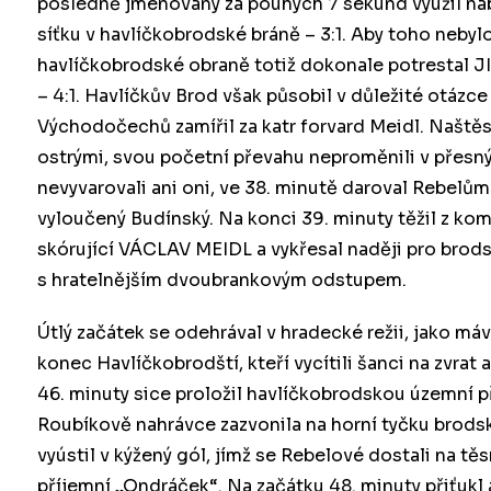
posledně jmenovaný za pouhých 7 sekund využil nab
síťku v havlíčkobrodské bráně – 3:1. Aby toho nebyl
havlíčkobrodské obraně totiž dokonale potrestal J
– 4:1. Havlíčkův Brod však působil v důležité otázce
Východočechů zamířil za katr forvard Meidl. Naštěst
ostrými, svou početní převahu neproměnili v přesný
nevyvarovali ani oni, ve 38. minutě daroval Rebelů
vyloučený Budínský. Na konci 39. minuty těžil z ko
skórující VÁCLAV MEIDL a vykřesal naději pro brodsk
s hratelnějším dvoubrankovým odstupem.
Útlý začátek se odehrával v hradecké režii, jako má
konec Havlíčkobrodští, kteří vycítili šanci na zvrat
46. minuty sice proložil havlíčkobrodskou územní př
Roubíkově nahrávce zazvonila na horní tyčku brods
vyústil v kýžený gól, jímž se Rebelové dostali na tě
příjemní „Ondráček“. Na začátku 48. minuty přiťu