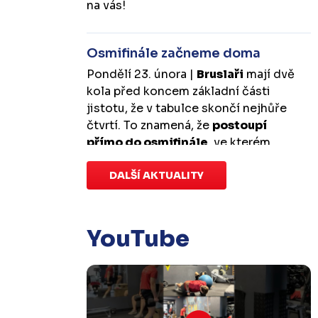
na vás!
Osmifinále začneme doma
Pondělí 23. února |
Bruslaři
mají dvě
kola před koncem základní části
jistotu, že v tabulce skončí nejhůře
čtvrtí. To znamená, že
postoupí
přímo do osmifinále
, ve kterém
budou mít
výhodu domácího
prostředí
DALŠÍ AKTUALITY
.
První zápas se v Kotlině
odehraje v úterý 10. března od
18:00 a třetí v sobotu 14. března od
17:00
. Případný pátý rozhodující
YouTube
duel by se hrál v Kotlině ve středu 18.
března od 18:00.
Zápas dorostu je odložen