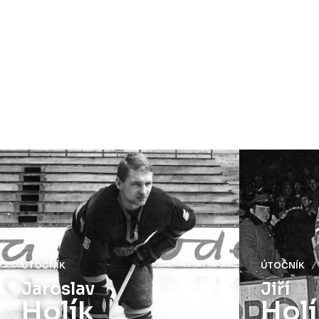
ÚTOČNÍK
ÚTOČNÍK
Jaroslav
Jiří
Holík
Holí