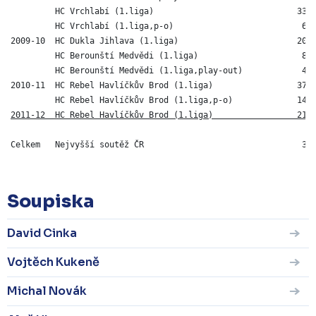
         HC Vrchlabí (1.liga)                             33  
         HC Vrchlabí (1.liga,p-o)                          6  
2009-10  HC Dukla Jihlava (1.liga)                        20  
         HC Berounští Medvědi (1.liga)                     8  
         HC Berounští Medvědi (1.liga,play-out)            4  
2010-11  HC Rebel Havlíčkův Brod (1.liga)                 37  
         HC Rebel Havlíčkův Brod (1.liga,p-o)             14 
2011-12  HC Rebel Havlíčkův Brod (1.liga)                 21 
Soupiska
David Cinka
Vojtěch Kukeně
Michal Novák