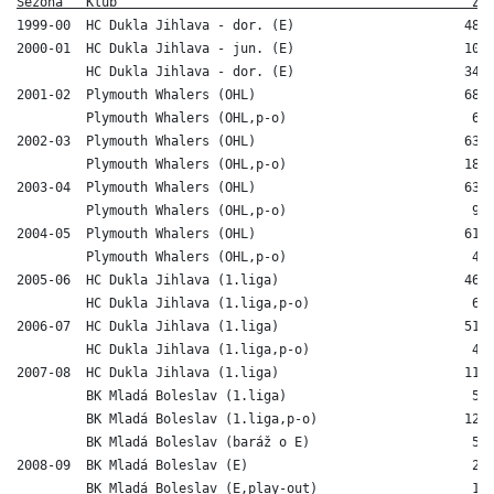
Sezóna   Klub                                              Z 
1999-00  HC Dukla Jihlava - dor. (E)                      48 1
2000-01  HC Dukla Jihlava - jun. (E)                      10  
         HC Dukla Jihlava - dor. (E)                      34 2
2001-02  Plymouth Whalers (OHL)                           68  
         Plymouth Whalers (OHL,p-o)                        6  
2002-03  Plymouth Whalers (OHL)                           63  
         Plymouth Whalers (OHL,p-o)                       18  
2003-04  Plymouth Whalers (OHL)                           63 1
         Plymouth Whalers (OHL,p-o)                        9  
2004-05  Plymouth Whalers (OHL)                           61 1
         Plymouth Whalers (OHL,p-o)                        4  
2005-06  HC Dukla Jihlava (1.liga)                        46  
         HC Dukla Jihlava (1.liga,p-o)                     6  
2006-07  HC Dukla Jihlava (1.liga)                        51  
         HC Dukla Jihlava (1.liga,p-o)                     4  
2007-08  HC Dukla Jihlava (1.liga)                        11  
         BK Mladá Boleslav (1.liga)                        5  
         BK Mladá Boleslav (1.liga,p-o)                   12  
         BK Mladá Boleslav (baráž o E)                     5  
2008-09  BK Mladá Boleslav (E)                             2  
         BK Mladá Boleslav (E,play-out)                    1  