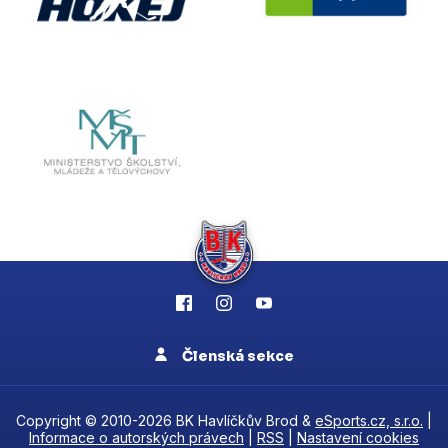
Členská sekce
Copyright © 2010-2026 BK Havlíčkův Brod &
eSports.cz, s.r.o.
|
Informace o autorských právech
|
RSS
|
Nastavení cookies