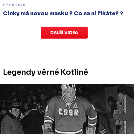
v Kotlině ve středu 26. listopadu od 18:00
.
07.08.2026
Cinky má novou masku ? Co na ni říkáte? ?
DALŠÍ VIDEA
Legendy věrné Kotlině