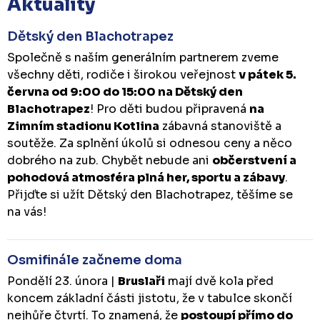
Aktuality
Dětský den Blachotrapez
Společně s naším generálním partnerem zveme
všechny děti, rodiče i širokou veřejnost
v pátek 5.
června od 9:00 do 15:00 na Dětský den
Blachotrapez
! Pro děti budou připravená
na
Zimním stadionu Kotlina
zábavná stanoviště a
soutěže. Za splnění úkolů si odnesou ceny a něco
dobrého na zub. Chybět nebude ani
občerstvení a
pohodová atmosféra plná her, sportu a zábavy
.
Přijďte si užít Dětský den Blachotrapez, těšíme se
na vás!
Osmifinále začneme doma
Pondělí 23. února |
Bruslaři
mají dvě kola před
koncem základní části jistotu, že v tabulce skončí
nejhůře čtvrtí. To znamená, že
postoupí přímo do