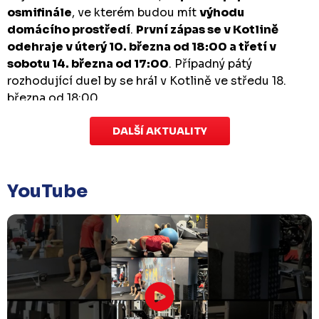
osmifinále
, ve kterém budou mít
výhodu
domácího prostředí
.
První zápas se v Kotlině
odehraje v úterý 10. března od 18:00 a třetí v
sobotu 14. března od 17:00
. Případný pátý
rozhodující duel by se hrál v Kotlině ve středu 18.
března od 18:00.
DALŠÍ AKTUALITY
Zápas dorostu je odložen
Čtvrtek 29. ledna |
Utkání dorostu v Šumperku,
které se mělo odehrát v pátek 30. ledna ve 14:15,
je
YouTube
odloženo!
Odehraje se v náhradním termínu, o
kterém se bude jednat.
Náhradní termín 32. kola
Úterý 27. ledna |
Utkání 32. kola v Písku
, které se
mělo původně odehrát 31. ledna, bylo z důvodu