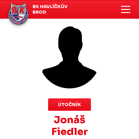
BK HAVLÍČKŮV
BROD
ÚTOČNÍK
Jonáš
Fiedler