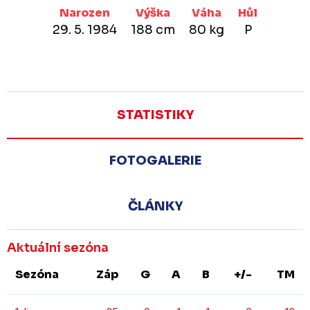
Narozen
Výška
Váha
Hůl
29. 5. 1984
188 cm
80 kg
P
STATISTIKY
FOTOGALERIE
ČLÁNKY
Aktuální sezóna
Sezóna
Záp
G
A
B
+/-
TM