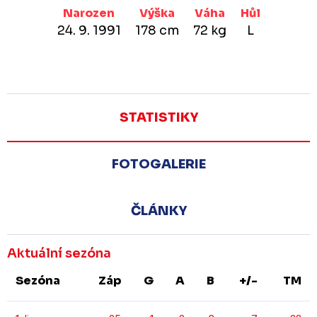
Narozen
Výška
Váha
Hůl
24. 9. 1991
178 cm
72 kg
L
STATISTIKY
FOTOGALERIE
ČLÁNKY
Aktuální sezóna
Sezóna
Záp
G
A
B
+/-
TM