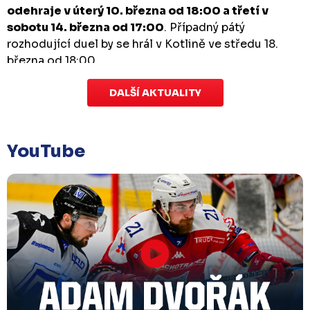
odehraje v úterý 10. března od 18:00 a třetí v
sobotu 14. března od 17:00
. Případný pátý
rozhodující duel by se hrál v Kotlině ve středu 18.
března od 18:00.
DALŠÍ AKTUALITY
Zápas dorostu je odložen
Čtvrtek 29. ledna |
Utkání dorostu v Šumperku,
které se mělo odehrát v pátek 30. ledna ve 14:15,
je
YouTube
odloženo!
Odehraje se v náhradním termínu, o
kterém se bude jednat.
Náhradní termín 32. kola
Úterý 27. ledna |
Utkání 32. kola v Písku
, které se
mělo původně odehrát 31. ledna, bylo z důvodu
marodky Králů
odloženo
. Kluby se domluvily na
náhradním termínu, Bruslaři se s Pískem utkají