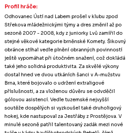
Profil hráče:
Odhovanec Ústí nad Labem prošel v klubu zpod
Střekova mládežnickými týmy a dres změnil až po
sezoně 2007 - 2008, kdy z juniorky Lvů zamířil do
stejné věkové kategorie brněnské Komety. Šikovný
obránce stíhal vedle plnění obranných povinností
ještě vypomáhat při útočném snažení, což dokládá
také jeho solidná produktivita. Za skvělé výkony
dostal hned ve dvou utkáních šanci v A-mužstvu
Brna, které bojovalo o udržení extraligové
příslušnosti, a za vloženou důvěru se odvděčil
gólovou asistencí. Vedle tuzemské nejvyšší
soutěže dospělých si vyzkoušel také druholigový
hokej, kde nastupoval za Jestřáby z Prostějova. V
minulé sezoně patřil talentovaný zadák mezi nové
tváře v kádru havlíčkobrodských Rebelů, čímž