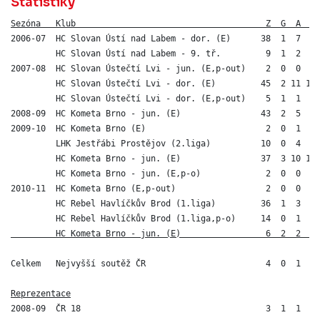
Statistiky
Sezóna   Klub                                      Z  G  A  B
2006-07  HC Slovan Ústí nad Labem - dor. (E)      38  1  7  8 
         HC Slovan Ústí nad Labem - 9. tř.         9  1  2  3 
2007-08  HC Slovan Ústečtí Lvi - jun. (E,p-out)    2  0  0  0 
         HC Slovan Ústečtí Lvi - dor. (E)         45  2 11 13 
         HC Slovan Ústečtí Lvi - dor. (E,p-out)    5  1  1  2 
2008-09  HC Kometa Brno - jun. (E)                43  2  5  7 
2009-10  HC Kometa Brno (E)                        2  0  1  1 
         LHK Jestřábi Prostějov (2.liga)          10  0  4  4 
         HC Kometa Brno - jun. (E)                37  3 10 13 
         HC Kometa Brno - jun. (E,p-o)             2  0  0  0 
2010-11  HC Kometa Brno (E,p-out)                  2  0  0  0 
         HC Rebel Havlíčkův Brod (1.liga)         36  1  3  4 
         HC Rebel Havlíčkův Brod (1.liga,p-o)     14  0  1  1
         HC Kometa Brno - jun. (E)                 6  2  2  4
Celkem   Nejvyšší soutěž ČR                        4  0  1  1 
Reprezentace
2008-09  ČR 18                                     3  1  1  2