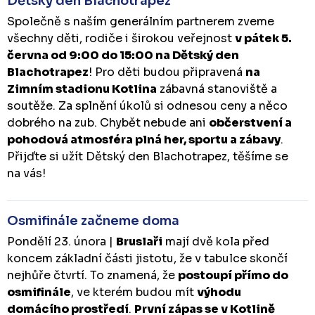
Dětský den Blachotrapez
Společně s naším generálním partnerem zveme
všechny děti, rodiče i širokou veřejnost
v pátek 5.
června od 9:00 do 15:00 na Dětský den
Blachotrapez
! Pro děti budou připravená
na
Zimním stadionu Kotlina
zábavná stanoviště a
soutěže. Za splnění úkolů si odnesou ceny a něco
dobrého na zub. Chybět nebude ani
občerstvení a
pohodová atmosféra plná her, sportu a zábavy
.
Přijďte si užít Dětský den Blachotrapez, těšíme se
na vás!
Osmifinále začneme doma
Pondělí 23. února |
Bruslaři
mají dvě kola před
koncem základní části jistotu, že v tabulce skončí
nejhůře čtvrtí. To znamená, že
postoupí přímo do
osmifinále
, ve kterém budou mít
výhodu
domácího prostředí
.
První zápas se v Kotlině