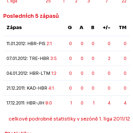
1. liga
25
1
2
3
7
22
Posledních 5 zápasů
Zápas
G
A
B
+/-
TM
11.01.2012: HBR-PIS
2:1
0
0
0
0
0
07.01.2012: TRE-HBR
3:5
0
0
0
2
0
04.01.2012: HBR-LTM
1:2
0
0
0
0
0
21.12.2011: KAD-HBR
4:1
0
0
0
0
0
17.12.2011: HBR-JIH
8:0
1
0
1
4
4
celkové podrobné statistiky v sezóně 1. liga 2011/12