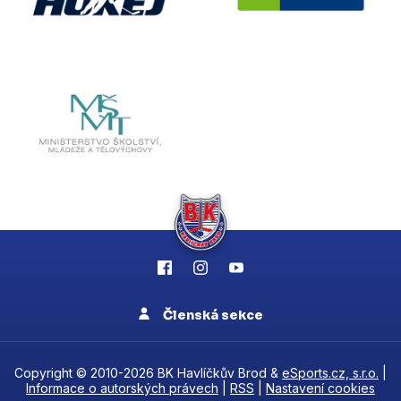
Členská sekce
Copyright © 2010-2026 BK Havlíčkův Brod &
eSports.cz, s.r.o.
|
Informace o autorských právech
|
RSS
|
Nastavení cookies