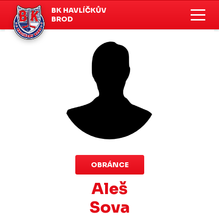
BK HAVLÍČKŮV
BROD
OBRÁNCE
Aleš
Sova